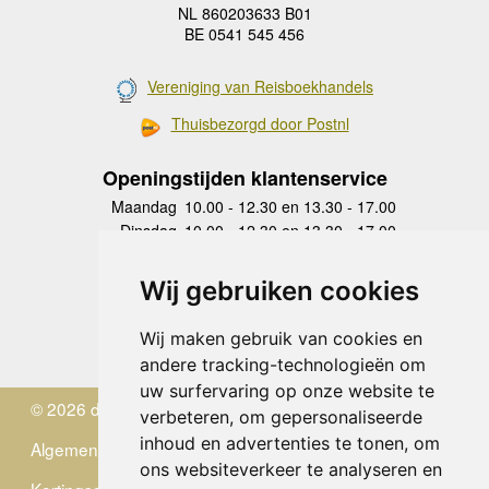
NL 860203633 B01
BE 0541 545 456
Vereniging van Reisboekhandels
Thuisbezorgd door Postnl
Openingstijden klantenservice
Maandag
10.00 - 12.30 en 13.30 - 17.00
Dinsdag
10.00 - 12.30 en 13.30 - 17.00
Woensdag
10.00 - 12.30 en 13.30 - 17.00
Donderdag
10.00 - 12.30 en 13.30 - 17.00
Wij gebruiken cookies
Vrijdag
10.00 - 12.30 en 13.30 - 17.00
Zaterdag
gesloten
Wij maken gebruik van cookies en
Zondag
gesloten
andere tracking-technologieën om
uw surfervaring op onze website te
© 2026 de Zwerver
verbeteren, om gepersonaliseerde
inhoud en advertenties te tonen, om
Algemene Voorwaarden
ons websiteverkeer te analyseren en