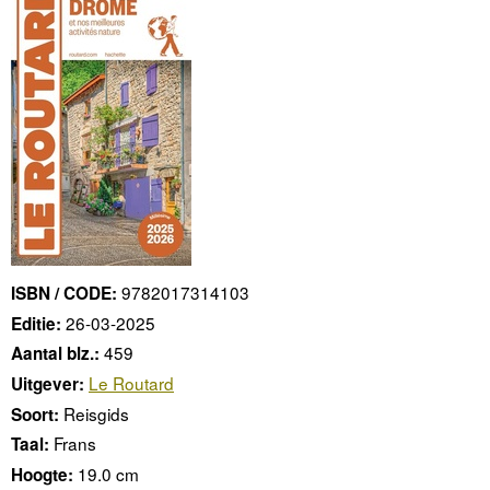
9782017314103
ISBN / CODE:
26-03-2025
Editie:
459
Aantal blz.:
Le Routard
Uitgever:
Reisgids
Soort:
Frans
Taal:
19.0 cm
Hoogte: