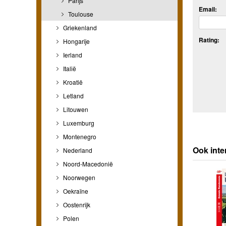
Parijs
Email:
Toulouse
Griekenland
Rating:
Hongarije
Ierland
Italië
Kroatië
Letland
Litouwen
Luxemburg
Montenegro
Ook inte
Nederland
Noord-Macedonië
Noorwegen
Oekraïne
Oostenrijk
Polen