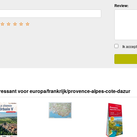
Review:
☆
☆
☆
☆
☆
Ik accep
ressant voor europa/frankrijk/provence-alpes-cote-dazur