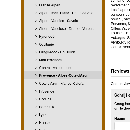
semaine. Des
Franse Alpen
revêtement s
Les étapes c
Alpen - Mont Blanc - Haute Savoie
parcours de 
précis, , pr
Alpen - Vanoise - Savoie
Provence, Sa
Gilles, Vau
Alpen - Vaucluse - Drome - Vercors
Louis-du-Rhô
Pyreneeën
Aubagne, Sa
Ventoux 3 jo
Occitanie
Comtat Vena
Languedoc - Rousillon
Midi-Pyrénées
Centre - Val de Loire
Reviews
Provence - Alpes-Côte d’Azur
Cote d'Azur - Franse Riviera
Geen review
Provence
Schrijf 
Corsica
Graag hore
Bordeaux
om te doe
Lyon
Naam:
Nantes