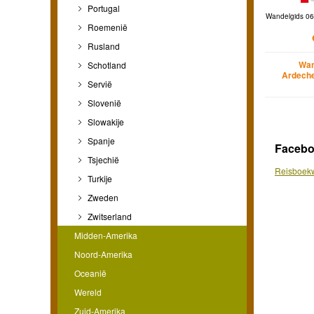
Portugal
Wandelgids 06
Roemenië
Rusland
Wan
Schotland
Ardeche
Servië
Slovenië
Slowakije
Spanje
Faceb
Tsjechië
Reisboekw
Turkije
Zweden
Zwitserland
Midden-Amerika
Noord-Amerika
Oceanië
Wereld
Zuid-Amerika