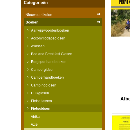
Categorieën
Nieuwe artikelen
Boeken
Aanwijswoordenboeken
Accommodatiegidsen
Atlassen
Bed and Breakfast Gidsen
Bergsporthandboeken
Campergidsen
Camperhandboeken
Campinggidsen
Duikgidsen
Afb
Fietsatlassen
Fietsgidsen
Afrika
Azië