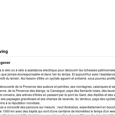
ving
tgever
à vélo ou à vélo à assistance électrique pour découvrir les richesses patrimonial
s que jamais écoresponsable et dans l'air du temps. Et aujourd'hui avec l'assistanc
profil du terrain. Nul besoin d'être un cycliste aguerri et entraîné, vous pourrez profi
découverte de la Provence des auteurs et peintres, ses montagnes, calanques et ses 
nne, de la Provence des étangs, la Camargue, pays des flamants roses, des taure
lo-romains, des arènes d'Arles en passant par le pont du Gard, des Alpilles et des 
 ses paysages grandioses et ses champs de lavande, du Ventoux, pays des cyclistes
ins à la réputation mondiale.
as a concocté des parcours sur mesure : neuf itinéraires, essentiellement en boucle
e 1500 km avec des trajets qui vont d'une centaine de kilomètres le temps d'un we