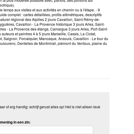
ion la plus modérée possible avec, parfois, des portions sur
ectrique).
e temps aux visites et aux activités en chemin ou à l'étape. - 9
e complet : cartes détaillées, profils altimétriques, descriptifs
naturel régional des Alpilles 2 jours Cavaillon, Saint-Rémy-de-
guières, Cavaillon - La Provence historique 3 jours Arles, Saint-
les - La Provence des étangs, Camargue 3 jours Arles, Port-Saint-
uteurs et peintres 4 à 5 jours Marseille, Cassis, La Ciotat,
t, Saignon, Forcalquier, Manosque, Ansouis, Cavaillon - Le tour du
Toulourenc, Dentelles de Montmirail, piémont du Ventoux, plaine du
aar of erg handig: schrijf gerust alles op! Het is niet alleen leuk
mening in een zin: