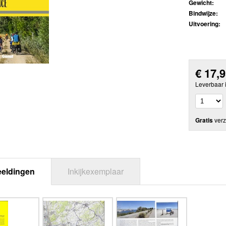
Gewicht:
Bindwijze:
Uitvoering:
€
17,
Leverbaar 
Gratis
verz
eeldingen
Inkijkexemplaar