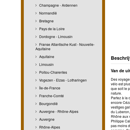
Champagne - Ardennen
Normandië
Bretagne
Pays de la Loire
Dordogne - Limousin
Franse Atlantische Kust - Nouvelle-
Aquitaine
Aquitaine
Beschrij
Limousin
Van de ui
Poitou-Charentes
Des voyages 
Vogezen - Elzas - Lotharingen
vélo est plu
Île-de-France
que soit le 
nature.
Franche-Comté
Partez à la 
encore Céza
Bourgondië
vestiges gal
Auvergne - Rhône-Alpes
du Luberon,
Rhône aux v
Auvergne
Philippe Cal
pas moins d
Rhône-Alpes