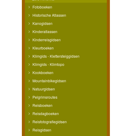
Fotoboeken
Historische Atlassen
Kanogidsen
Kinderatlassen
Kinderreisgidsen
Kleurboeken
Klimgids - Klettersteiggidsen
Klimgids - Klimtopo
Kookboeken
Mountainbikegidsen
Natuurgidsen
Pelgrimsroutes
Reisboeken
Reisdagboeken
Reisfotografiegidsen
Reisgidsen