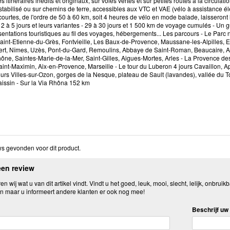
 itinéraires inédits et originaux, sur voies vertes et sur petites routes à la circulat
tabilisé ou sur chemins de terre, accessibles aux VTC et VAE (vélo à assistance él
ourtes, de l'ordre de 50 à 60 km, soit 4 heures de vélo en mode balade, laisseront l
2 à 5 jours et leurs variantes - 29 à 30 jours et 1 500 km de voyage cumulés - Un guid
ésentations touristiques au fil des voyages, hébergements... Les parcours - Le Parc 
int-Etienne-du-Grès, Fontvieille, Les Baux-de-Provence, Maussane-les-Alpilles, Ey
vert, Nîmes, Uzès, Pont-du-Gard, Remoulins, Abbaye de Saint-Roman, Beaucaire, Ar
ne, Saintes-Marie-de-la-Mer, Saint-Gilles, Aigues-Mortes, Arles - La Provence des a
int-Maximin, Aix-en-Provence, Marseille - Le tour du Luberon 4 jours Cavaillon, Ap
urs Villes-sur-Ozon, gorges de la Nesque, plateau de Sault (lavandes), vallée du 
issin - Sur la Via Rhôna 152 km
s gevonden voor dit product.
een review
n wij wat u van dit artikel vindt. Vindt u het goed, leuk, mooi, slecht, lelijk, onbruikb
n maar u informeert andere klanten er ook nog mee!
Beschrijf uw 