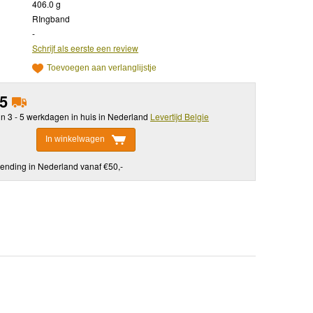
406.0 g
RIngband
-
Schrijf als eerste een review
Toevoegen aan verlanglijstje
95
in 3 - 5 werkdagen in huis in Nederland
Levertijd Belgie
In winkelwagen
ending in Nederland vanaf €50,-