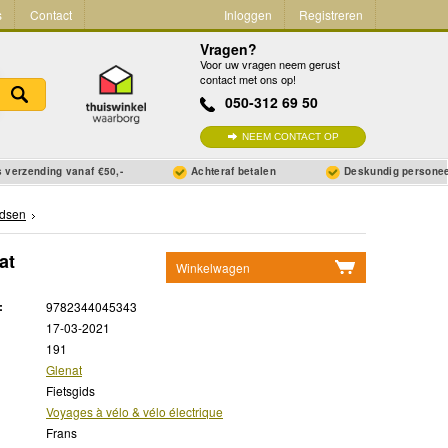
s
Contact
Inloggen
Registreren
Vragen?
Voor uw vragen neem gerust
contact met ons op!
050-312 69 50
NEEM CONTACT OP
 verzending vanaf €50,-
Achteraf betalen
Deskundig persone
idsen
at
Winkelwagen
Geen items in winkelwagen
:
9782344045343
Ga naar winkelwagen
17-03-2021
191
Glenat
Fietsgids
Voyages à vélo & vélo électrique
Frans