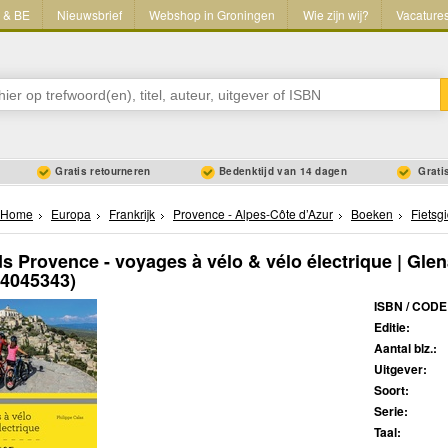
L & BE
Nieuwsbrief
Webshop in Groningen
Wie zijn wij?
Vacature
Gratis retourneren
Bedenktijd van 14 dagen
Gratis
Home
Europa
Frankrijk
Provence - Alpes-Côte d’Azur
Boeken
Fietsg
ds Provence - voyages à vélo & vélo électrique | Glen
44045343)
ISBN / CODE
Editie:
Aantal blz.:
Uitgever:
Soort:
Serie:
Taal: