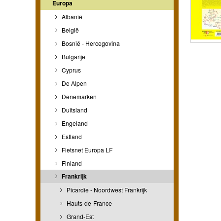
Europa
Albanië
België
Bosnië - Hercegovina
Bulgarije
Cyprus
De Alpen
Denemarken
Duitsland
Engeland
Estland
Fietsnet Europa LF
Finland
Frankrijk
Picardie - Noordwest Frankrijk
Hauts-de-France
Grand-Est