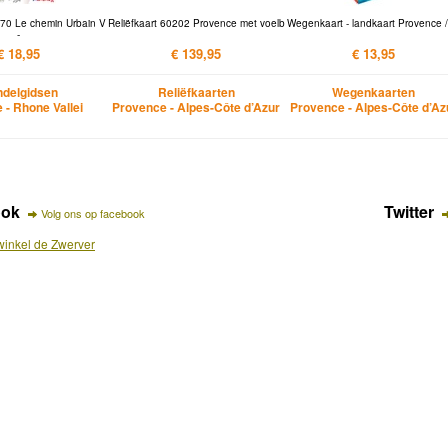
70 Le chemin Urbain V
Reliëfkaart 60202 Provence met voelb
Wegenkaart - landkaart Provence /
-
€ 18,95
€ 139,95
€ 13,95
delgidsen
Reliëfkaarten
Wegenkaarten
 - Rhone Vallei
Provence - Alpes-Côte d’Azur
Provence - Alpes-Côte d’Az
ook
Twitter
Volg ons op facebook
inkel de Zwerver