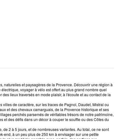
es, naturelles et paysagères de la Provence. Découvrir une région à
e électrique, voyager à vélo est offert au plus grand nombre quel
ter des lieux traversés en mode plaisir, à l'écoute et au contact de la
villes de caractère, sur les traces de Pagnol, Daudet, Mistral ou
aux et des chevaux camarguais, de la Provence historique et ses
villages perchés parsemés de véritables trésors de notre patrimoine,
 et des défis dans un décor à couper le souffle ou des Côtes du
, de 2 à 5 jours, et de nombreuses variantes. Au total, ce ne sont
ek-end, à un peu plus de 250 km à envisager sur une petite