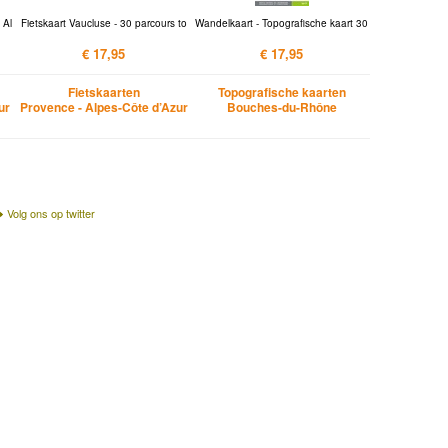
 Al
Fietskaart Vaucluse - 30 parcours to
Wandelkaart - Topografische kaart 30
€ 17,95
€ 17,95
Fietskaarten
Topografische kaarten
ur
Provence - Alpes-Côte d’Azur
Bouches-du-Rhône
Volg ons op twitter