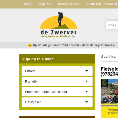
Home
MapTool
Klantenservice
Gratis retourneren N
Op werkdagen vóór 17:00 besteld = dezelfde dag verzonden
U bent hier:
Ik ga op reis naar:
Fietsgi
Europa
(97823
Frankrijk
Provence - Alpes-Côte d’Azur
Fietsgidsen