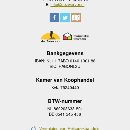
E
:
info@dezwerver.nl
Bankgegevens
IBAN: NL11 RABO 0140 1961 88
BIC: RABONL2U
Kamer van Koophandel
Kvk: 75240440
BTW-nummer
NL 860203633 B01
BE 0541 545 456
Vereniging van Reisboekhandels