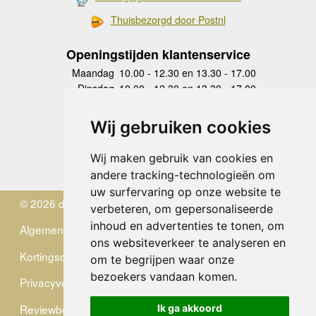
Thuisbezorgd door Postnl
Openingstijden klantenservice
Maandag
10.00 - 12.30 en 13.30 - 17.00
Dinsdag
10.00 - 12.30 en 13.30 - 17.00
Woensdag
10.00 - 12.30 en 13.30 - 17.00
Donderdag
10.00 - 12.30 en 13.30 - 17.00
Wij gebruiken cookies
Vrijdag
10.00 - 12.30 en 13.30 - 17.00
Zaterdag
gesloten
Wij maken gebruik van cookies en
Zondag
gesloten
andere tracking-technologieën om
uw surfervaring op onze website te
© 2026 de Zwerver
verbeteren, om gepersonaliseerde
inhoud en advertenties te tonen, om
Algemene Voorwaarden
ons websiteverkeer te analyseren en
Kortingscode
om te begrijpen waar onze
bezoekers vandaan komen.
Privacyverklaring
Reviewbeleid
Ik ga akkoord