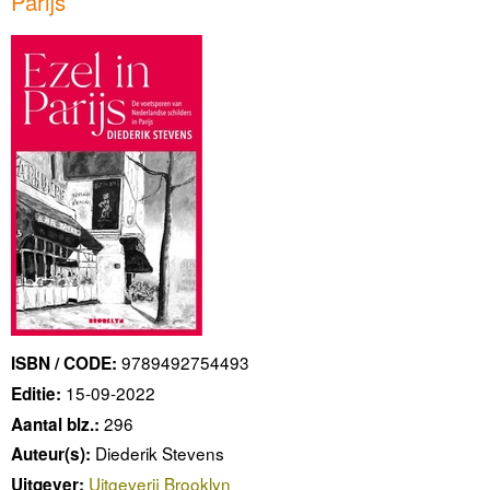
Parijs
9789492754493
ISBN / CODE:
15-09-2022
Editie:
296
Aantal blz.:
Diederik Stevens
Auteur(s):
Uitgeverij Brooklyn
Uitgever: