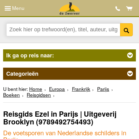
Menu
Ik ga op reis naar:
Categorieën
U bent hier:
Home
Europa
Frankrijk
Parijs
Boeken
Reisgidsen
Reisgids Ezel in Parijs | Uitgeverij
Brooklyn
(9789492754493)
De voetsporen van Nederlandse schilders in