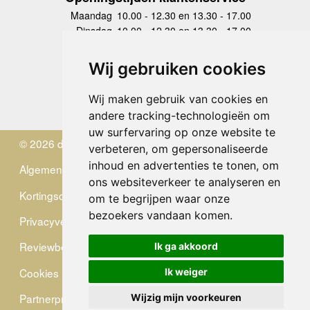
Maandag
10.00 - 12.30 en 13.30 - 17.00
Dinsdag
10.00 - 12.30 en 13.30 - 17.00
Woensdag
10.00 - 12.30 en 13.30 - 17.00
Donderdag
10.00 - 12.30 en 13.30 - 17.00
Wij gebruiken cookies
Vrijdag
10.00 - 12.30 en 13.30 - 17.00
Zaterdag
gesloten
Wij maken gebruik van cookies en
Zondag
gesloten
andere tracking-technologieën om
uw surfervaring op onze website te
© 2026 de Zwerver
verbeteren, om gepersonaliseerde
inhoud en advertenties te tonen, om
Algemene Voorwaarden
ons websiteverkeer te analyseren en
Kortingscode
om te begrijpen waar onze
bezoekers vandaan komen.
Privacyverklaring
Reviewbeleid
Ik ga akkoord
Cookies
Ik weiger
Partnerprogramma
Wijzig mijn voorkeuren