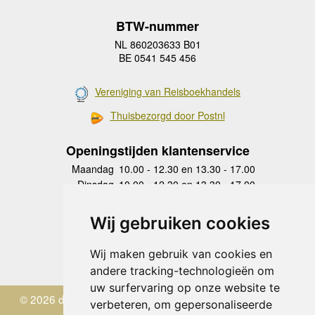
BTW-nummer
NL 860203633 B01
BE 0541 545 456
Vereniging van Reisboekhandels
Thuisbezorgd door Postnl
Openingstijden klantenservice
Maandag
10.00 - 12.30 en 13.30 - 17.00
Dinsdag
10.00 - 12.30 en 13.30 - 17.00
Woensdag
10.00 - 12.30 en 13.30 - 17.00
Donderdag
10.00 - 12.30 en 13.30 - 17.00
Wij gebruiken cookies
Vrijdag
10.00 - 12.30 en 13.30 - 17.00
Zaterdag
gesloten
Wij maken gebruik van cookies en
Zondag
gesloten
andere tracking-technologieën om
uw surfervaring op onze website te
© 2026 de Zwerver
verbeteren, om gepersonaliseerde