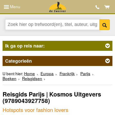
Menu
Ik ga op reis naar:
Categorieën
U bent hier:
Home
Europa
Frankrijk
Parijs
Boeken
Reisgidsen
Reisgids Parijs | Kosmos Uitgevers
(9789043927758)
Hotspots voor fashion lovers