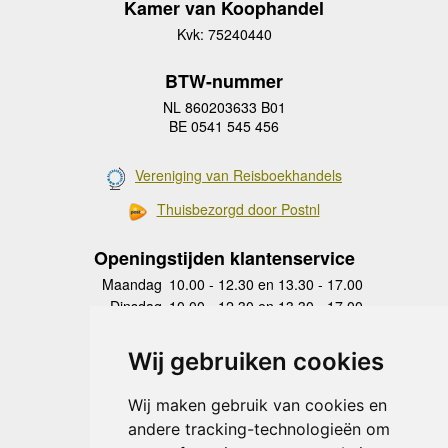
Kamer van Koophandel
Kvk: 75240440
BTW-nummer
NL 860203633 B01
BE 0541 545 456
Vereniging van Reisboekhandels
Thuisbezorgd door Postnl
Openingstijden klantenservice
Maandag
10.00 - 12.30 en 13.30 - 17.00
Dinsdag
10.00 - 12.30 en 13.30 - 17.00
Woensdag
10.00 - 12.30 en 13.30 - 17.00
Donderdag
10.00 - 12.30 en 13.30 - 17.00
Wij gebruiken cookies
Vrijdag
10.00 - 12.30 en 13.30 - 17.00
Zaterdag
gesloten
Wij maken gebruik van cookies en
Zondag
gesloten
andere tracking-technologieën om