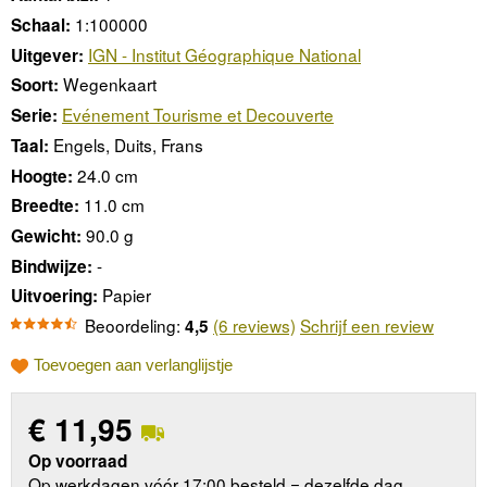
1:100000
Schaal:
IGN - Institut Géographique National
Uitgever:
Wegenkaart
Soort:
Evénement Tourisme et Decouverte
Serie:
Engels, Duits, Frans
Taal:
24.0 cm
Hoogte:
11.0 cm
Breedte:
90.0 g
Gewicht:
-
Bindwijze:
Papier
Uitvoering:
Beoordeling:
(6 reviews)
Schrijf een review
4,5
Toevoegen aan verlanglijstje
€
11,95
Op voorraad
Op werkdagen vóór 17:00 besteld = dezelfde dag