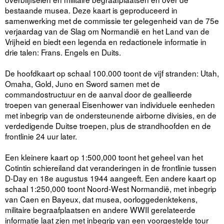
bestaande musea. Deze kaart is geproduceerd in
samenwerking met de commissie ter gelegenheid van de 75e
verjaardag van de Slag om Normandië en het Land van de
Vrijheid en biedt een legenda en redactionele informatie in
drie talen: Frans. Engels en Duits.
De hoofdkaart op schaal 100.000 toont de vijf stranden: Utah,
Omaha, Gold, Juno en Sword samen met de
commandostructuur en de aanval door de geallieerde
troepen van generaal Eisenhower van individuele eenheden
met inbegrip van de ondersteunende airborne divisies, en de
verdedigende Duitse troepen, plus de strandhoofden en de
frontlinie 24 uur later.
Een kleinere kaart op 1:500,000 toont het geheel van het
Cotintin schiereiland dat veranderingen in de frontlinie tussen
D-Day en 18e augustus 1944 aangeeft. Een andere kaart op
schaal 1:250,000 toont Noord-West Normandië, met inbegrip
van Caen en Bayeux, dat musea, oorloggedenktekens,
militaire begraafplaatsen en andere WWII gerelateerde
informatie laat zien met inbegrip van een voorgestelde tour