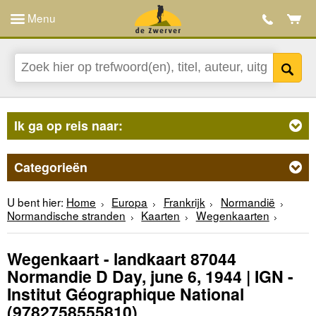
Menu
Ik ga op reis naar:
Categorieën
U bent hier:
Home
Europa
Frankrijk
Normandië
Normandische stranden
Kaarten
Wegenkaarten
Wegenkaart - landkaart 87044
Normandie D Day, june 6, 1944 | IGN -
Institut Géographique National
(9782758555810)