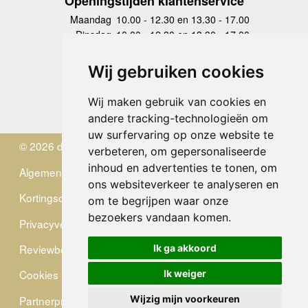
Openingstijden klantenservice
Maandag
10.00 - 12.30 en 13.30 - 17.00
Dinsdag
10.00 - 12.30 en 13.30 - 17.00
Woensdag
10.00 - 12.30 en 13.30 - 17.00
Donderdag
10.00 - 12.30 en 13.30 - 17.00
Wij gebruiken cookies
Vrijdag
10.00 - 12.30 en 13.30 - 17.00
Zaterdag
gesloten
Wij maken gebruik van cookies en
Zondag
gesloten
andere tracking-technologieën om
uw surfervaring op onze website te
© 2026 de Zwerver
verbeteren, om gepersonaliseerde
inhoud en advertenties te tonen, om
Algemene Voorwaarden
ons websiteverkeer te analyseren en
Kortingscode
om te begrijpen waar onze
bezoekers vandaan komen.
Privacyverklaring
Reviewbeleid
Ik ga akkoord
Cookies
Ik weiger
Partnerprogramma
Wijzig mijn voorkeuren