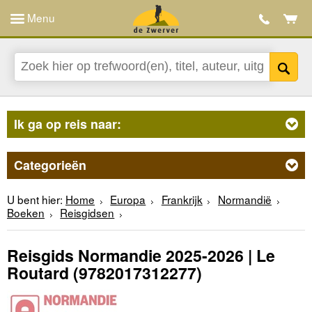
Menu
Ik ga op reis naar:
Categorieën
U bent hier:
Home
Europa
Frankrijk
Normandië
Boeken
Reisgidsen
Reisgids Normandie 2025-2026 | Le
Routard
(9782017312277)