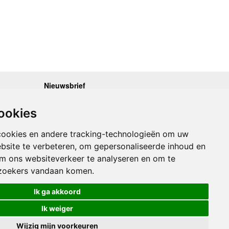
Nieuwsbrief
.30 - 17.00
Op de hoogte blijven van nieuwe reisgidsen,
travelgadgets en kaarten? Geef u op voor onze
.30 - 17.00
ookies
nieuwsbrief. U ontvangt de nieuwsbrief 1x per maand.
.30 - 17.00
.30 - 17.00
Bekijk hier onze laatste nieuwsbrief:
.30 - 17.00
cookies en andere tracking-technologieën om uw
Onze laatste Nieuwsbrief
bsite te verbeteren, om gepersonaliseerde inhoud en
om ons websiteverkeer te analyseren en om te
Inschrijven
zoekers vandaan komen.
Ik ga akkoord
Ik weiger
Wijzig mijn voorkeuren