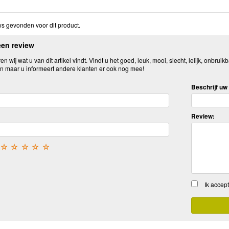
s gevonden voor dit product.
een review
n wij wat u van dit artikel vindt. Vindt u het goed, leuk, mooi, slecht, lelijk, onbruikb
n maar u informeert andere klanten er ook nog mee!
Beschrijf uw 
Review:
☆
☆
☆
☆
☆
Ik accep