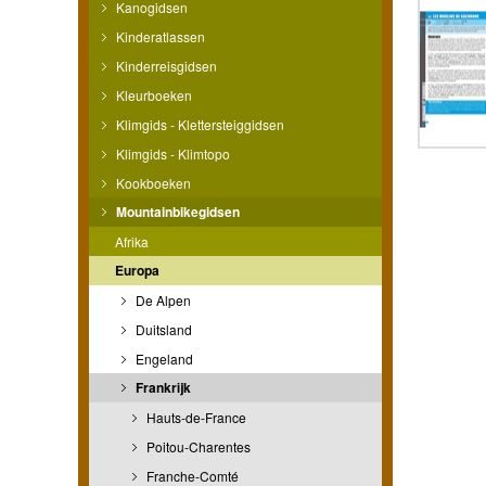
Kanogidsen
Kinderatlassen
Kinderreisgidsen
Kleurboeken
Klimgids - Klettersteiggidsen
Klimgids - Klimtopo
Kookboeken
Mountainbikegidsen
Afrika
Europa
De Alpen
Duitsland
Engeland
Frankrijk
Hauts-de-France
Poitou-Charentes
Franche-Comté