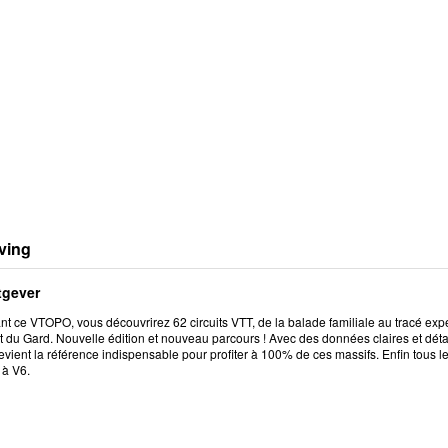
ving
tgever
t ce VTOPO, vous découvrirez 62 circuits VTT, de la balade familiale au tracé exper
du Gard. Nouvelle édition et nouveau parcours ! Avec des données claires et détaill
ient la référence indispensable pour profiter à 100% de ces massifs. Enfin tous le
 à V6.