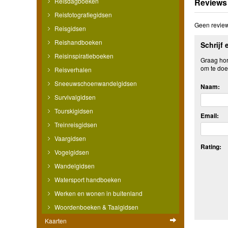
Reisdagboeken
Reviews
Reisfotografiegidsen
Geen review
Reisgidsen
Reishandboeken
Schrijf 
Reisinspiratieboeken
Graag hore
om te doe
Reisverhalen
Sneeuwschoenwandelgidsen
Naam:
Survivalgidsen
Tourskigidsen
Email:
Treinreisgidsen
Vaargidsen
Rating:
Vogelgidsen
Wandelgidsen
Watersport handboeken
Werken en wonen in buitenland
Woordenboeken & Taalgidsen
Kaarten