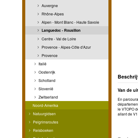
Auvergne
Rhône-Alpes
Alpen - Mont Blanc - Haute Savoie
Languedoc - Rousillon
Centre - Val de Loire
Provence - Alpes-Côte d’Azur
Provence
Italië
Oostenrijk
Beschrij
Schotland
Slovenië
Van de ui
Zwitserland
En parcouran
département 
Noord-Amerika
le VTOPO dev
Natuurgidsen
allant de V1
Pelgrimsroutes
Reisboeken