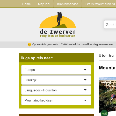
Home
MapTool
Klantenservice
Gratis retourneren N
Op werkdagen vóór 17:00 besteld = dezelfde dag verzonden
U bent hier:
Ik ga op reis naar:
Mountai
Europa
Frankrijk
Languedoc - Rousillon
Mountainbikegidsen