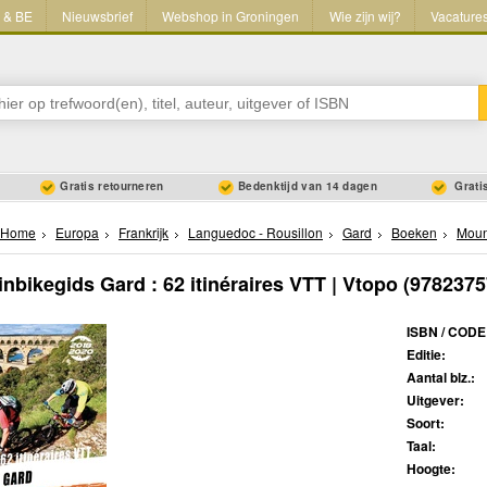
L & BE
Nieuwsbrief
Webshop in Groningen
Wie zijn wij?
Vacature
Gratis retourneren
Bedenktijd van 14 dagen
Gratis
Home
Europa
Frankrijk
Languedoc - Rousillon
Gard
Boeken
Moun
nbikegids Gard : 62 itinéraires VTT | Vtopo
(9782375
ISBN / CODE
Editie:
Aantal blz.:
Uitgever:
Soort:
Taal:
Hoogte: