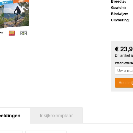
Breedte:
Gewicht:
Bindwijze:
Uitvoering:
€
23,
Dit artikel i
Weer leverb
Houd mij
eeldingen
Inkijkexemplaar