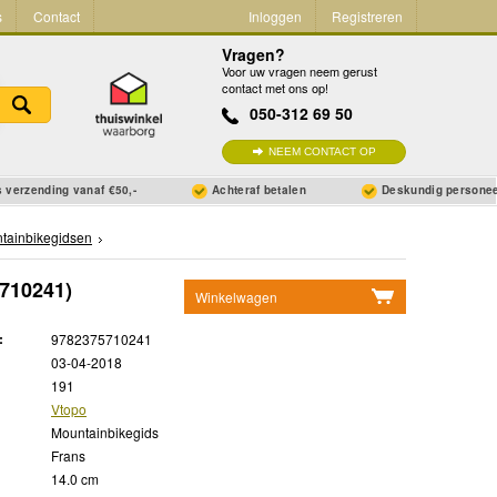
s
Contact
Inloggen
Registreren
Vragen?
Voor uw vragen neem gerust
contact met ons op!
050-312 69 50
NEEM CONTACT OP
 verzending vanaf €50,-
Achteraf betalen
Deskundig persone
tainbikegidsen
710241)
Winkelwagen
Geen items in winkelwagen
:
9782375710241
Ga naar winkelwagen
03-04-2018
191
Vtopo
Mountainbikegids
Frans
14.0 cm