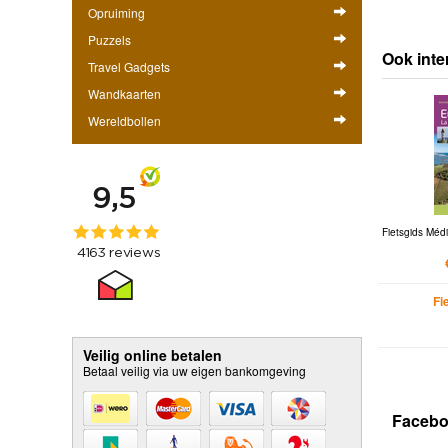
Opruiming
Puzzels
Ook inte
Travel Gadgets
Wandkaarten
Wereldbollen
Fietsgids Médi
Fi
Veilig online betalen
Betaal veilig via uw eigen bankomgeving
Faceb