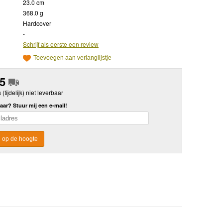
23.0 cm
368.0 g
Hardcover
-
Schrijf als eerste een review
Toevoegen aan verlanglijstje
95
s (tijdelijk) niet leverbaar
aar? Stuur mij een e-mail!
 op de hoogte