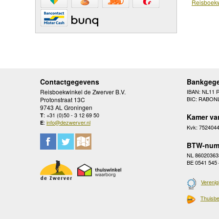
Reisboekw
Contactgegevens
Bankgeg
Reisboekwinkel de Zwerver B.V.
IBAN: NL11 
BIC: RABON
Protonstraat 13C
9743 AL Groningen
: +31 (0)50 - 3 12 69 50
T
Kamer va
:
info@dezwerver.nl
E
Kvk: 752404
BTW-num
NL 86020363
BE 0541 545
Verenig
Thuisbe