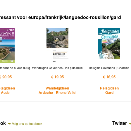
ressant voor europa/frankrijk/languedoc-rousillon/gard
terrannée à vélo d'Arg
Wandelgids Cévennes - les plus belle
Reisgids Cévennes | Chamina
€ 20,95
€ 19,95
€ 16,95
etsgidsen
Wandelgidsen
Reisgidsen
Aude
Ardeche - Rhone Vallei
Gard
ook
Twitter
Volg ons op facebook