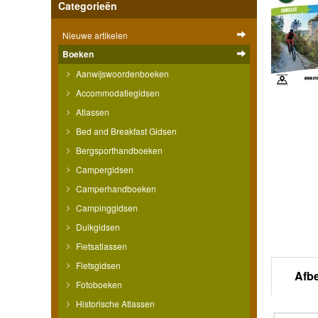
Categorieën
Nieuwe artikelen
Boeken
Aanwijswoordenboeken
Accommodatiegidsen
Atlassen
Bed and Breakfast Gidsen
Bergsporthandboeken
Campergidsen
Camperhandboeken
Campinggidsen
Duikgidsen
Fietsatlassen
Fietsgidsen
Afb
Fotoboeken
Historische Atlassen