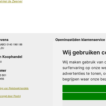
inkel de Zwerver
evens
Openingstijden klantenservice
RABO 0140 1961 88
Maandag
10.00 - 12.30 en 13
L2U
Dinsdag
10.00 - 12.30 en 13
Wij gebruiken c
Woensdag
10.00 - 12.30 en 13
n Koophandel
Donderdag
10.00 - 12.30 en 13
Vrijdag
10.00 - 12.30 en 13
40
Wij maken gebruik van 
Zaterdag
gesloten
surfervaring op onze we
Zondag
gesloten
mer
advertenties te tonen, 
3 B01
begrijpen waar onze be
 456
ing van Reisboekhandels
zorgd door Postnl