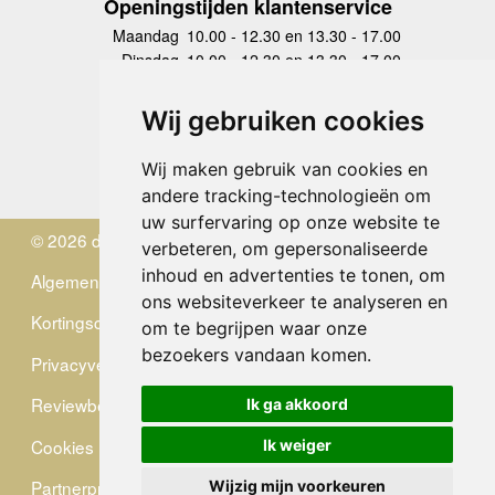
Openingstijden klantenservice
Maandag
10.00 - 12.30 en 13.30 - 17.00
Dinsdag
10.00 - 12.30 en 13.30 - 17.00
Woensdag
10.00 - 12.30 en 13.30 - 17.00
Donderdag
10.00 - 12.30 en 13.30 - 17.00
Wij gebruiken cookies
Vrijdag
10.00 - 12.30 en 13.30 - 17.00
Zaterdag
gesloten
Wij maken gebruik van cookies en
Zondag
gesloten
andere tracking-technologieën om
uw surfervaring op onze website te
© 2026 de Zwerver
verbeteren, om gepersonaliseerde
inhoud en advertenties te tonen, om
Algemene Voorwaarden
ons websiteverkeer te analyseren en
Kortingscode
om te begrijpen waar onze
bezoekers vandaan komen.
Privacyverklaring
Reviewbeleid
Ik ga akkoord
Cookies
Ik weiger
Partnerprogramma
Wijzig mijn voorkeuren