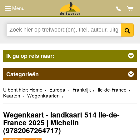
Menu
Ik ga op reis naar:
Categorieën
U bent hier:
Home
Europa
Frankrijk
Île-de-France
Kaarten
Wegenkaarten
Wegenkaart - landkaart 514 Ile-de-
France 2025 | Michelin
(9782067264717)