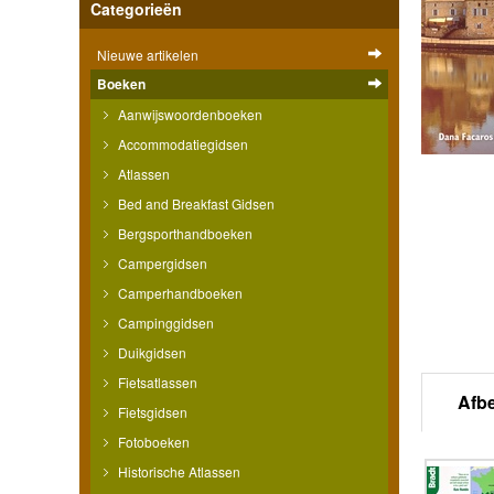
Categorieën
Nieuwe artikelen
Boeken
Aanwijswoordenboeken
Accommodatiegidsen
Atlassen
Bed and Breakfast Gidsen
Bergsporthandboeken
Campergidsen
Camperhandboeken
Campinggidsen
Duikgidsen
Fietsatlassen
Afb
Fietsgidsen
Fotoboeken
Historische Atlassen