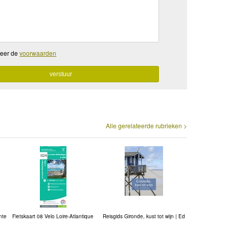
teer de
voorwaarden
Alle gerelateerde rubrieken >
nte
Fietskaart 08 Velo Loire-Atlantique
Reisgids Gironde, kust tot wijn | Ed