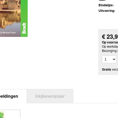
Bindwijze:
Uitvoering:
€
23,
Op voorra
Op werkdag
Bezorging 
Gratis
verz
eeldingen
Inkijkexemplaar