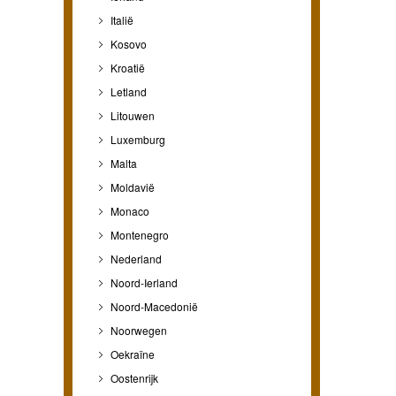
Italië
Kosovo
Kroatië
Letland
Litouwen
Luxemburg
Malta
Moldavië
Monaco
Montenegro
Nederland
Noord-Ierland
Noord-Macedonië
Noorwegen
Oekraïne
Oostenrijk