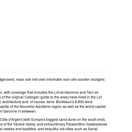
gevoerd, maar ook met veel informatie voor alle soorten reizigers
on, with coverage that includes the Lot-et-Garonne and Tarn-et-
f the original Cadogan guide to the area) have lived in the Lot
rt, architecture and, of course, wine: Bordeaux's 8,800 wine
apital of the Nouvelle-Aquitaine region as well as the world capital
-et-Garonne in between.
Côte d'Argent (with Europe's biggest sand dune on the south end),
es of the Vézère Valley, and extraordinary Palaeolithic masterpieces
astles and bastides, and beautiful old cities such as Sarlat,