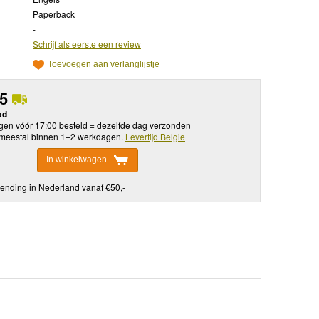
Paperback
-
Schrijf als eerste een review
Toevoegen aan verlanglijstje
95
ad
en vóór 17:00 besteld = dezelfde dag verzonden
meestal binnen 1–2 werkdagen.
Levertijd Belgie
In winkelwagen
ending in Nederland vanaf €50,-