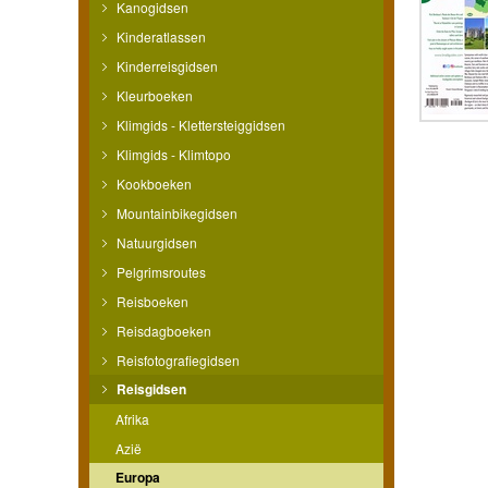
Kanogidsen
Kinderatlassen
Kinderreisgidsen
Kleurboeken
Klimgids - Klettersteiggidsen
Klimgids - Klimtopo
Kookboeken
Mountainbikegidsen
Natuurgidsen
Pelgrimsroutes
Reisboeken
Reisdagboeken
Reisfotografiegidsen
Reisgidsen
Afrika
Azië
Europa