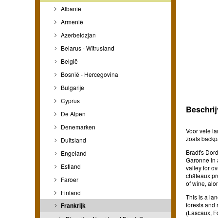
Albanië
Armenië
Azerbeidzjan
Belarus - Witrusland
België
Bosnië - Hercegovina
Bulgarije
Cyprus
Beschrij
De Alpen
Denemarken
Voor vele la
zoals backp
Duitsland
Bradt's Dord
Engeland
Garonne in 
Estland
valley for o
châteaux pro
Faroer
of wine, al
Finland
This is a l
forests and 
Frankrijk
(Lascaux, F