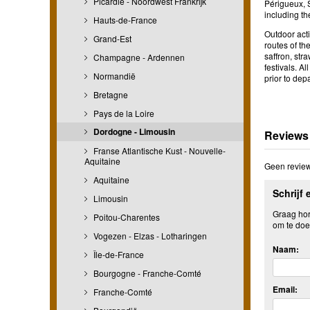
Picardie - Noordwest Frankrijk
Périgueux, 
including th
Hauts-de-France
Outdoor acti
Grand-Est
routes of th
saffron, st
Champagne - Ardennen
festivals. A
Normandië
prior to dep
Bretagne
Pays de la Loire
Dordogne - Limousin
Reviews
Franse Atlantische Kust - Nouvelle-
Aquitaine
Geen review
Aquitaine
Schrijf 
Limousin
Graag hore
Poitou-Charentes
om te doe
Vogezen - Elzas - Lotharingen
Naam:
Île-de-France
Bourgogne - Franche-Comté
Email:
Franche-Comté