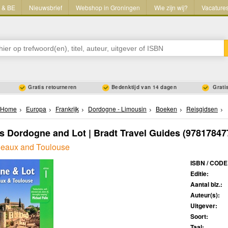
L & BE
Nieuwsbrief
Webshop in Groningen
Wie zijn wij?
Vacature
Gratis retourneren
Bedenktijd van 14 dagen
Gratis
Home
Europa
Frankrijk
Dordogne - Limousin
Boeken
Reisgidsen
s Dordogne and Lot | Bradt Travel Guides
(97817847
deaux and Toulouse
ISBN / CODE
Editie:
Aantal blz.:
Auteur(s):
Uitgever:
Soort:
Taal: