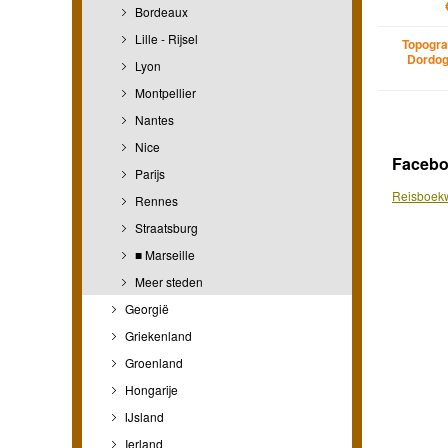
Bordeaux
Lille - Rijsel
Topogra
Dordog
Lyon
Montpellier
Nantes
Nice
Faceb
Parijs
Reisboekw
Rennes
Straatsburg
■ Marseille
Meer steden
Georgië
Griekenland
Groenland
Hongarije
IJsland
Ierland