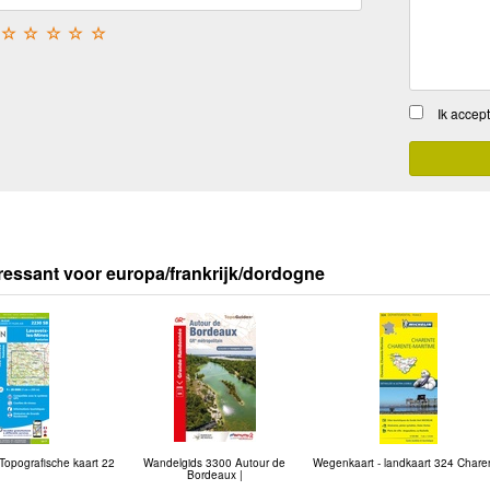
☆
☆
☆
☆
☆
Ik accep
ressant voor europa/frankrijk/dordogne
Topografische kaart 22
Wandelgids 3300 Autour de
Wegenkaart - landkaart 324 Chare
Bordeaux |