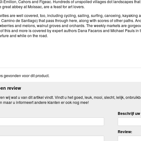
St-Émilion, Cahors and Figeac. Hundreds of unspoiled villages dot landscapes tha
e great abbey at Moissac, are a feast for art lovers.
vities are well covered, too, including cycling, sailing, surfing, canoeing, kayak
e Camino de Santiago) that pass through here, along with scores of other paths. And la
rawberries and melons, walnut groves and orchards. The weekly markets are gorgeou
ll of this and more is covered by expert authors Dana Facaros and Michael Pauls in th
arture and while on the road.
s gevonden voor dit product.
een review
n wij wat u van dit artikel vindt. Vindt u het goed, leuk, mooi, slecht, lelijk, onbruikb
n maar u informeert andere klanten er ook nog mee!
Beschrijf uw 
Review: