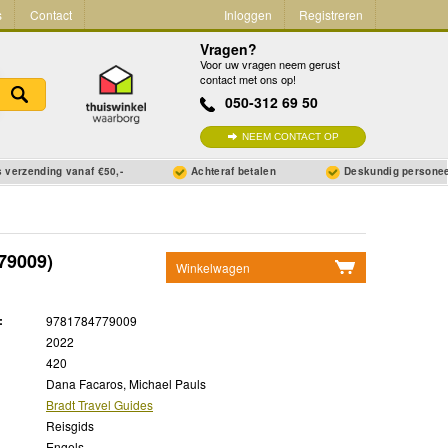
s
Contact
Inloggen
Registreren
Vragen?
Voor uw vragen neem gerust
contact met ons op!
050-312 69 50
NEEM CONTACT OP
 verzending vanaf €50,-
Achteraf betalen
Deskundig persone
79009)
Winkelwagen
Geen items in winkelwagen
:
9781784779009
Ga naar winkelwagen
2022
420
Dana Facaros, Michael Pauls
Bradt Travel Guides
Reisgids
Engels