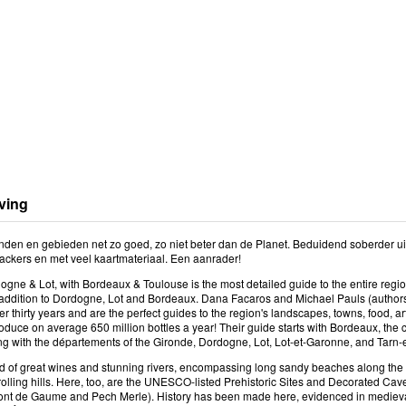
ving
nden en gebieden net zo goed, zo niet beter dan de Planet. Beduidend soberder uit
ackers en met veel kaartmateriaal. Een aanrader!
ogne & Lot, with Bordeaux & Toulouse is the most detailed guide to the entire regi
addition to Dordogne, Lot and Bordeaux. Dana Facaros and Michael Pauls (authors o
ver thirty years and are the perfect guides to the region's landscapes, towns, food, a
duce on average 650 million bottles a year! Their guide starts with Bordeaux, the c
ong with the départements of the Gironde, Dordogne, Lot, Lot-et-Garonne, and Tarn
and of great wines and stunning rivers, encompassing long sandy beaches along the 
rolling hills. Here, too, are the UNESCO-listed Prehistoric Sites and Decorated Cav
ont de Gaume and Pech Merle). History has been made here, evidenced in medieval c