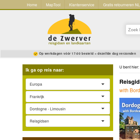
Home
MapTool
Klantenservice
Gratis retourneren N
Op werkdagen vóór 17:00 besteld = dezelfde dag verzonden
U bent hier:
Ik ga op reis naar:
Reisgid
Europa
with Bor
Frankrijk
Dordogne - Limousin
Reisgidsen