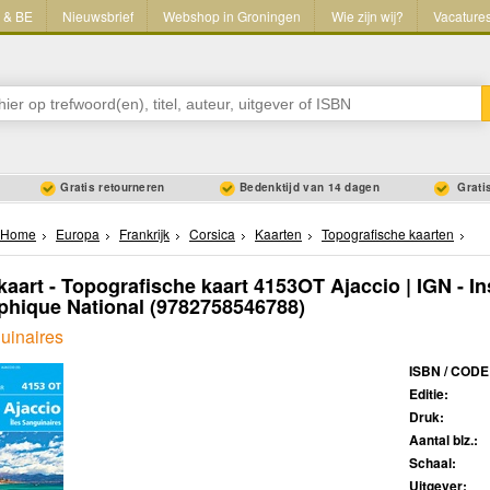
L & BE
Nieuwsbrief
Webshop in Groningen
Wie zijn wij?
Vacature
Gratis retourneren
Bedenktijd van 14 dagen
Gratis
Home
Europa
Frankrijk
Corsica
Kaarten
Topografische kaarten
aart - Topografische kaart 4153OT Ajaccio | IGN - Ins
hique National
(9782758546788)
uinaires
ISBN / CODE
Editie:
Druk:
Aantal blz.:
Schaal:
Uitgever: