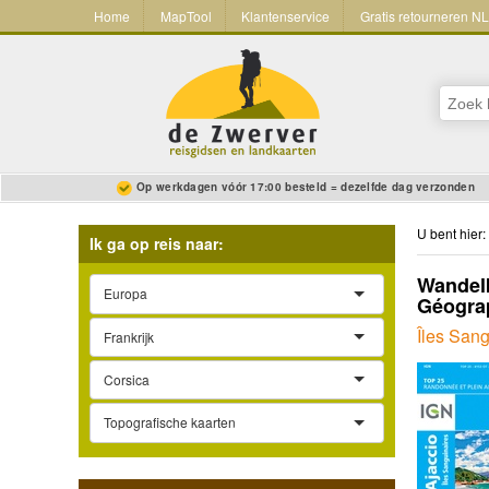
Home
MapTool
Klantenservice
Gratis retourneren N
Op werkdagen vóór 17:00 besteld = dezelfde dag verzonden
U bent hier:
Ik ga op reis naar:
Wandelk
Europa
Géograp
Îles Sang
Frankrijk
Corsica
Topografische kaarten