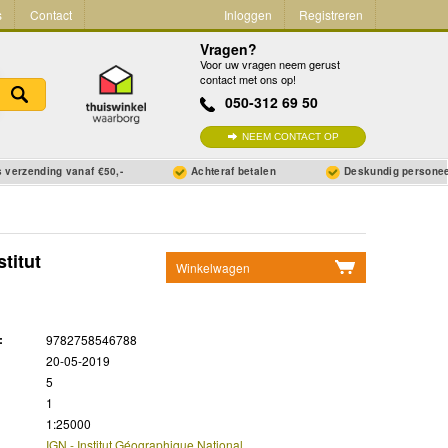
s
Contact
Inloggen
Registreren
Vragen?
Voor uw vragen neem gerust
contact met ons op!
050-312 69 50
NEEM CONTACT OP
 verzending vanaf €50,-
Achteraf betalen
Deskundig persone
titut
Winkelwagen
Geen items in winkelwagen
Ga naar winkelwagen
:
9782758546788
20-05-2019
5
1
1:25000
IGN - Institut Géographique National