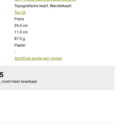
Topografische kaart, Wandelkaart
Top 25
Frans
24.0 cm
11.0 cm
87.0 g
Papier
-
Schrijf als eerste een review
95
, nooit meer leverbaar