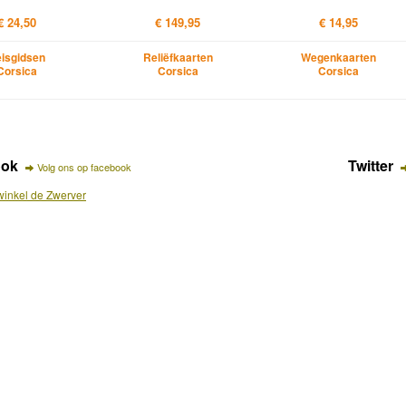
€ 24,50
€ 149,95
€ 14,95
isgidsen
Reliëfkaarten
Wegenkaarten
Corsica
Corsica
Corsica
ook
Twitter
Volg ons op facebook
inkel de Zwerver