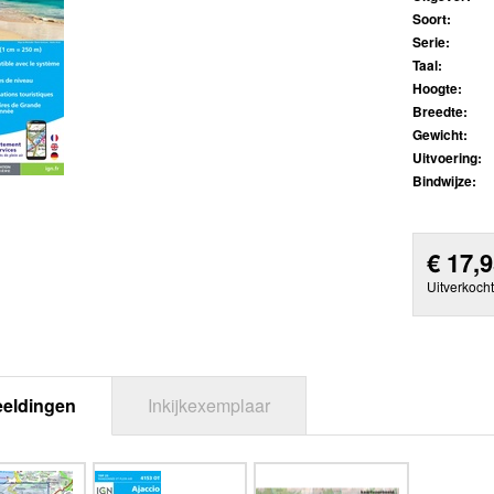
Soort:
Serie:
Taal:
Hoogte:
Breedte:
Gewicht:
Uitvoering:
Bindwijze:
€
17,
Uitverkocht
eeldingen
Inkijkexemplaar