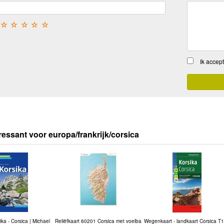
☆
☆
☆
☆
☆
Ik accep
ressant voor europa/frankrijk/corsica
ika - Corsica | Michael
Reliëfkaart 60201 Corsica met voelba
Wegenkaart - landkaart Corsica T1