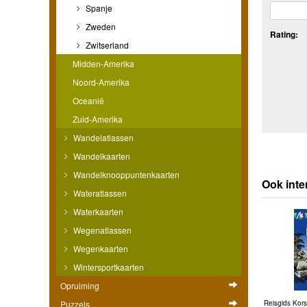
Spanje
Zweden
Rating:
Zwitserland
Midden-Amerika
Noord-Amerika
Oceanië
Zuid-Amerika
Wandelatlassen
Wandelkaarten
Wandelknooppuntenkaarten
Ook inte
Wateratlassen
Waterkaarten
Wegenatlassen
Wegenkaarten
Wintersportkaarten
Opruiming
Puzzels
Reisgids Kors