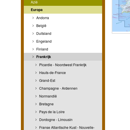
Azië
Europa
Andorra
België
Duitsland
Engeland
Finland
Frankrijk
Picardie - Noordwest Frankrijk
Hauts-de-France
Grand-Est
Champagne - Ardennen
Normandië
Bretagne
Pays de la Loire
Dordogne - Limousin
Franse Atlantische Kust - Nouvelle-