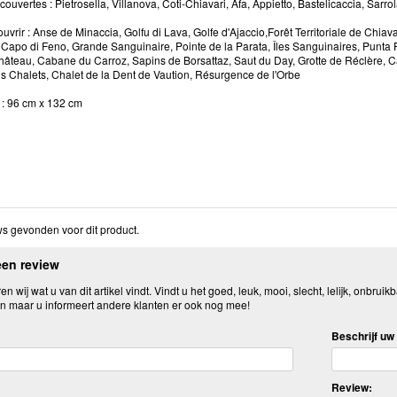
vertes : Pietrosella, Villanova, Coti-Chiavari, Afa, Appietto, Bastelicaccia, Sarro
uvrir : Anse de Minaccia, Golfu di Lava, Golfe d'Ajaccio,Forêt Territoriale de Chia
la, Capo di Feno, Grande Sanguinaire, Pointe de la Parata, Îles Sanguinaires, Pun
âteau, Cabane du Carroz, Sapins de Borsattaz, Saut du Day, Grotte de Réclère, C
s Chalets, Chalet de la Dent de Vaution, Résurgence de l'Orbe
: 96 cm x 132 cm
s gevonden voor dit product.
een review
n wij wat u van dit artikel vindt. Vindt u het goed, leuk, mooi, slecht, lelijk, onbruikb
n maar u informeert andere klanten er ook nog mee!
Beschrijf uw 
Review: