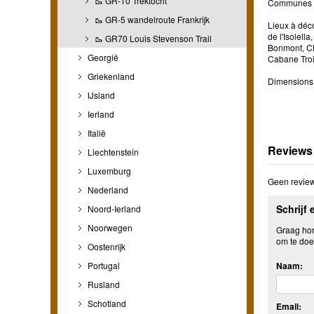
🥾 GR-10 Trektocht
Communes cou
🥾 GR-5 wandelroute Frankrijk
Lieux à déco
de l'Isolel
🥾 GR70 Louis Stevenson Trail
Bonmont, Ch
Georgië
Cabane Troi
Griekenland
Dimensions 
IJsland
Ierland
Italië
Reviews
Liechtenstein
Luxemburg
Geen review
Nederland
Schrijf 
Noord-Ierland
Noorwegen
Graag hore
om te doe
Oostenrijk
Portugal
Naam:
Rusland
Schotland
Email: