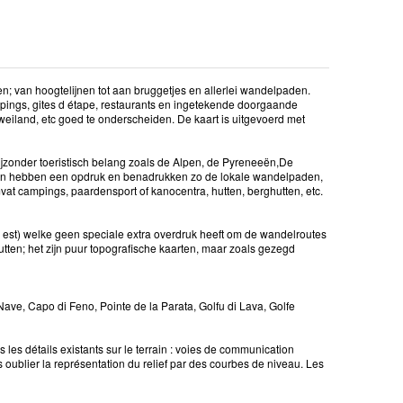
den; van hoogtelijnen tot aan bruggetjes en allerlei wandelpaden.
mpings, gites d étape, restaurants en ingetekende doorgaande
eiland, etc goed te onderscheiden. De kaart is uitgevoerd met
jzonder toeristisch belang zoals de Alpen, de Pyreneeën,De
ten hebben een opdruk en benadrukken zo de lokale wandelpaden,
vat campings, paardensport of kanocentra, hutten, berghutten, etc.
 = est) welke geen speciale extra overdruk heeft om de wandelroutes
tten; het zijn puur topografische kaarten, maar zoals gezegd
 Nave, Capo di Feno, Pointe de la Parata, Golfu di Lava, Golfe
les détails existants sur le terrain : voies de communication
ns oublier la représentation du relief par des courbes de niveau. Les