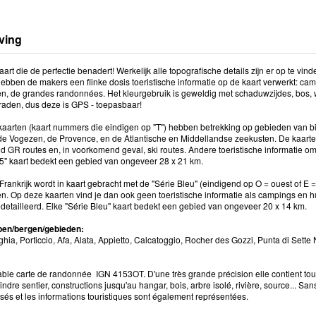
ving
rt die de perfectie benadert! Werkelijk alle topografische details zijn er op te vin
ebben de makers een flinke dosis toeristische informatie op de kaart verwerkt: ca
, de grandes randonnées. Het kleurgebruik is geweldig met schaduwzijdes, bos, w
graden, dus deze is GPS - toepasbaar!
aarten (kaart nummers die eindigen op "T") hebben betrekking op gebieden van bi
e Vogezen, de Provence, en de Atlantische en Middellandse zeekusten. De kaar
d GR routes en, in voorkomend geval, ski routes. Andere toeristische informatie om
5" kaart bedekt een gebied van ongeveer 28 x 21 km.
Frankrijk wordt in kaart gebracht met de "Série Bleu" (eindigend op O = ouest of E
n. Op deze kaarten vind je dan ook geen toeristische informatie als campings en hu
edetailleerd. Elke "Série Bleu" kaart bedekt een gebied van ongeveer 20 x 14 km.
pen/bergen/gebieden:
ghia, Porticcio, Afa, Alata, Appietto, Calcatoggio, Rocher des Gozzi, Punta di Sette
ble carte de randonnée IGN 4153OT. D'une très grande précision elle contient tous 
ndre sentier, constructions jusqu'au hangar, bois, arbre isolé, rivière, source... Sa
isés et les informations touristiques sont également représentées.