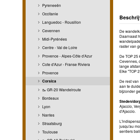
Pyreneeën
Occitanie
Beschrij
Languedoc - Rousillon
Cevennen
De wandelkaa
Daarnaast h
Midi-Pyrénées
wandelpaden
raster van 
Centre - Val de Loire
Provence - Alpes-Côte d’Azur
De TOP 25 k
Cevennes, d
Cote d'Azur - Franse Riviera
lange afstan
Elke "TOP 2
Provence
Corsica
De rest van 
aan te duide
🥾 GR-20 Wandelroute
bijzonder g
Bordeaux
Steden/dor
Ajaccio, Ver
Lyon
d'Ajaccio.
Nantes
L'indispensa
Straatsburg
jusqu'au moi
sentiers bal
Toulouse