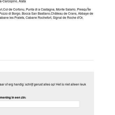
la-Carcopino, Alata
vari,Col de Cortonu, Punta di a Castagna, Monte Salario, Presqu'Île
ta Pozzo di Borgo, Bocca San Bastiano,Château de Crans, Abbaye de
abane les Pralets, Cabane Rochefort, Signal de Roche d'Or,
aar of erg handig: schrijf gerust alles op! Het is niet alleen leuk
mening in een zin: