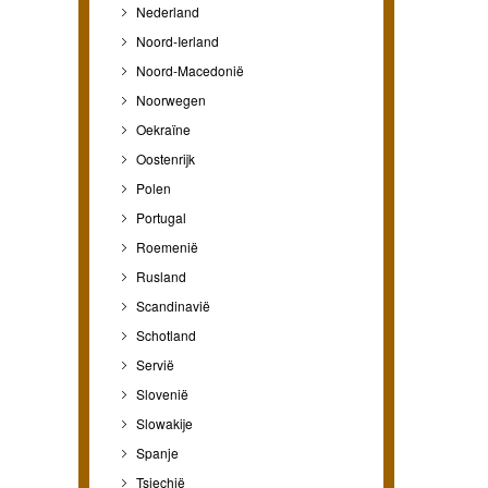
Nederland
Noord-Ierland
Noord-Macedonië
Noorwegen
Oekraïne
Oostenrijk
Polen
Portugal
Roemenië
Rusland
Scandinavië
Schotland
Servië
Slovenië
Slowakije
Spanje
Tsjechië