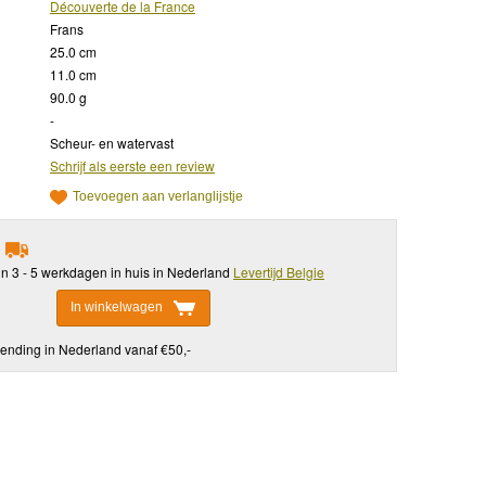
Découverte de la France
Frans
25.0 cm
11.0 cm
90.0 g
-
Scheur- en watervast
Schrijf als eerste een review
Toevoegen aan verlanglijstje
in 3 - 5 werkdagen in huis in Nederland
Levertijd Belgie
In winkelwagen
ending in Nederland vanaf €50,-