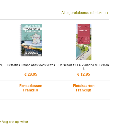
Alle gerelateerde rubrieken >
er,
Fietsatlas France atlas voies vertes
Fietskaart 17 La Viarhona du Leman
à
€ 28,95
€ 12,95
Fietsatlassen
Fietskaarten
Frankrijk
Frankrijk
Volg ons op twitter