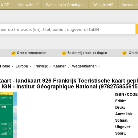
L & BE
Nieuwsbrief
Webshop in Groningen
Wie zijn wij?
Vacature
Gratis retourneren
Bedenktijd van 14 dagen
Gratis
Home
Europa
Frankrijk
Kaarten
Wegenkaarten
art - landkaart 926 Frankrijk Toeristische kaart gepl
| IGN - Institut Géographique National
(978275855615
ISBN / CODE
Editie:
Druk:
Aantal blz.:
Schaal:
Uitgever:
Soort: