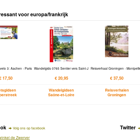
ressant voor europa/frankrijk
velo 3: Aachen - Paris
Wandelgids 0765 Sentier vers Saint-J
Reisverhaal Groningen - Montpelli
€ 17,50
€ 20,95
€ 37,50
etsgidsen
Wandelgidsen
Reisverhalen
Voerstreek
Saône-et-Loire
Groningen
ook
Twitter
Volg ons op facebook
inkel de Zwerver