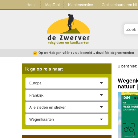
Home
MapTool
Klantenservice
Gratis retourneren N
Op werkdagen vóór 17:00 besteld = dezelfde dag verzonden
U bent hier:
Ik ga op reis naar:
Wegenka
Europa
natuur 
Frankrijk
Alle steden en streken
Wegenkaarten