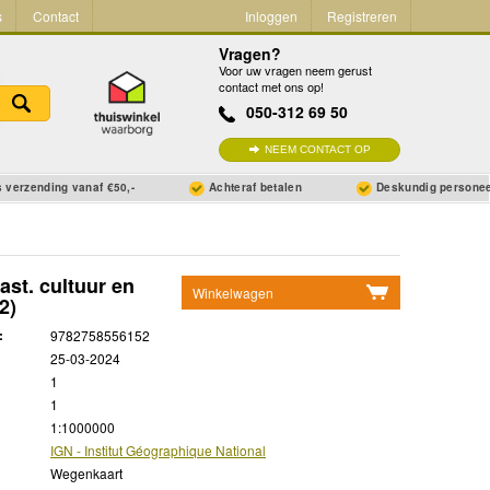
s
Contact
Inloggen
Registreren
Vragen?
Voor uw vragen neem gerust
contact met ons op!
050-312 69 50
NEEM CONTACT OP
 verzending vanaf €50,-
Achteraf betalen
Deskundig persone
ast. cultuur en
Winkelwagen
2)
Geen items in winkelwagen
:
9782758556152
Ga naar winkelwagen
25-03-2024
1
1
1:1000000
IGN - Institut Géographique National
Wegenkaart