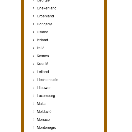
Griekenland
Groenland
Hongarije
IJsland
Ierland
Italië
Kosovo
Kroatië
Letland
Liechtenstein
Litouwen
Luxemburg
Malta
Moldavië
Monaco
Montenegro