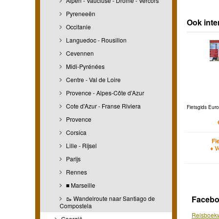
Alpen - Vaucluse - Drome - Vercors
Pyreneeën
Ook inte
Occitanie
Languedoc - Rousillon
Cevennen
Midi-Pyrénées
Centre - Val de Loire
Provence - Alpes-Côte d’Azur
Cote d'Azur - Franse Riviera
Fietsgids Euro
Provence
Corsica
Fi
Lille - Rijsel
♦ 
Parijs
Rennes
■ Marseille
Faceb
🥾 Wandelroute naar Santiago de
Compostela
Reisboekw
Georgië