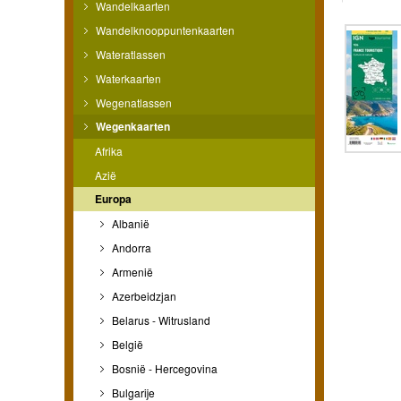
Wandelkaarten
Wandelknooppuntenkaarten
Wateratlassen
Waterkaarten
Wegenatlassen
Wegenkaarten
Afrika
Azië
Europa
Albanië
Andorra
Armenië
Azerbeidzjan
Belarus - Witrusland
België
Bosnië - Hercegovina
Bulgarije