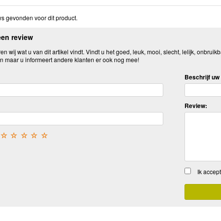
s gevonden voor dit product.
een review
n wij wat u van dit artikel vindt. Vindt u het goed, leuk, mooi, slecht, lelijk, onbruikb
n maar u informeert andere klanten er ook nog mee!
Beschrijf uw 
Review:
☆
☆
☆
☆
☆
Ik accep