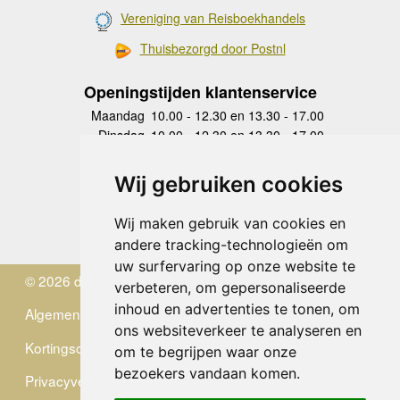
Vereniging van Reisboekhandels
Thuisbezorgd door Postnl
Openingstijden klantenservice
Maandag
10.00 - 12.30 en 13.30 - 17.00
Dinsdag
10.00 - 12.30 en 13.30 - 17.00
Woensdag
10.00 - 12.30 en 13.30 - 17.00
Donderdag
10.00 - 12.30 en 13.30 - 17.00
Wij gebruiken cookies
Vrijdag
10.00 - 12.30 en 13.30 - 17.00
Zaterdag
gesloten
Wij maken gebruik van cookies en
Zondag
gesloten
andere tracking-technologieën om
uw surfervaring op onze website te
© 2026 de Zwerver
verbeteren, om gepersonaliseerde
inhoud en advertenties te tonen, om
Algemene Voorwaarden
ons websiteverkeer te analyseren en
Kortingscode
om te begrijpen waar onze
bezoekers vandaan komen.
Privacyverklaring