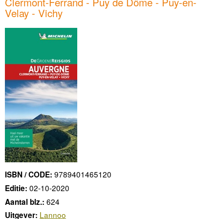
Clermont-Ferrand - Puy de Dôme - Puy-en-
Velay - Vichy
9789401465120
ISBN / CODE:
02-10-2020
Editie:
624
Aantal blz.:
Lannoo
Uitgever: