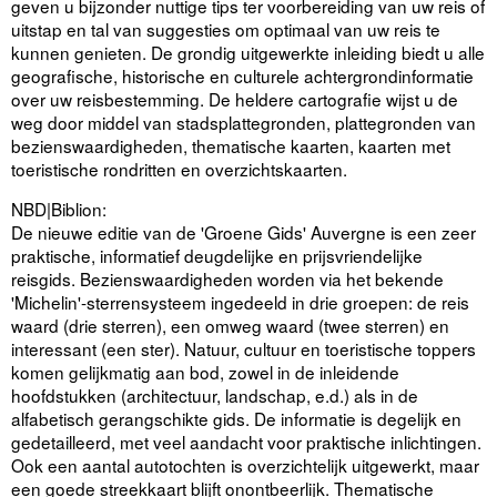
geven u bijzonder nuttige tips ter voorbereiding van uw reis of
uitstap en tal van suggesties om optimaal van uw reis te
kunnen genieten. De grondig uitgewerkte inleiding biedt u alle
geografische, historische en culturele achtergrondinformatie
over uw reisbestemming. De heldere cartografie wijst u de
weg door middel van stadsplattegronden, plattegronden van
bezienswaardigheden, thematische kaarten, kaarten met
toeristische rondritten en overzichtskaarten.
NBD|Biblion:
De nieuwe editie van de 'Groene Gids' Auvergne is een zeer
praktische, informatief deugdelijke en prijsvriendelijke
reisgids. Bezienswaardigheden worden via het bekende
'Michelin'-sterrensysteem ingedeeld in drie groepen: de reis
waard (drie sterren), een omweg waard (twee sterren) en
interessant (een ster). Natuur, cultuur en toeristische toppers
komen gelijkmatig aan bod, zowel in de inleidende
hoofdstukken (architectuur, landschap, e.d.) als in de
alfabetisch gerangschikte gids. De informatie is degelijk en
gedetailleerd, met veel aandacht voor praktische inlichtingen.
Ook een aantal autotochten is overzichtelijk uitgewerkt, maar
een goede streekkaart blijft onontbeerlijk. Thematische