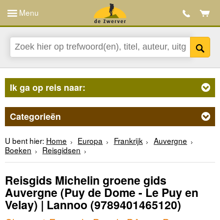
Menu
Ik ga op reis naar:
Categorieën
U bent hier:
Home
Europa
Frankrijk
Auvergne
Boeken
Reisgidsen
Reisgids Michelin groene gids
Auvergne (Puy de Dome - Le Puy en
Velay) | Lannoo
(9789401465120)