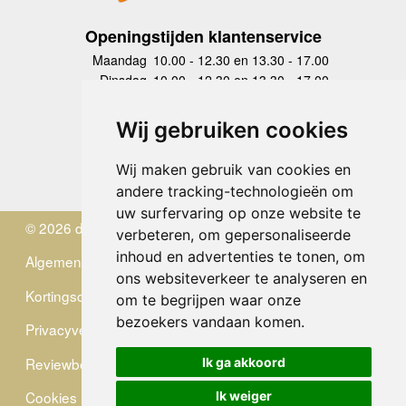
Openingstijden klantenservice
Maandag
10.00 - 12.30 en 13.30 - 17.00
Dinsdag
10.00 - 12.30 en 13.30 - 17.00
Woensdag
10.00 - 12.30 en 13.30 - 17.00
Donderdag
10.00 - 12.30 en 13.30 - 17.00
Wij gebruiken cookies
Vrijdag
10.00 - 12.30 en 13.30 - 17.00
Zaterdag
gesloten
Wij maken gebruik van cookies en
Zondag
gesloten
andere tracking-technologieën om
uw surfervaring op onze website te
© 2026 de Zwerver
verbeteren, om gepersonaliseerde
inhoud en advertenties te tonen, om
Algemene Voorwaarden
ons websiteverkeer te analyseren en
Kortingscode
om te begrijpen waar onze
bezoekers vandaan komen.
Privacyverklaring
Reviewbeleid
Ik ga akkoord
Cookies
Ik weiger