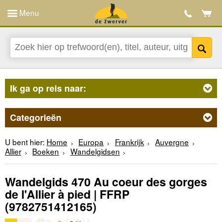
Menu
Ik ga op reis naar:
Categorieën
U bent hier:
Home
Europa
Frankrijk
Auvergne
Allier
Boeken
Wandelgidsen
Wandelgids 470 Au coeur des gorges
de l'Allier à pied | FFRP
(9782751412165)