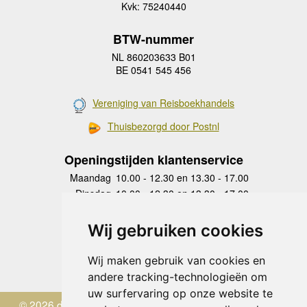
Kvk: 75240440
BTW-nummer
NL 860203633 B01
BE 0541 545 456
Vereniging van Reisboekhandels
Thuisbezorgd door Postnl
Openingstijden klantenservice
Maandag
10.00 - 12.30 en 13.30 - 17.00
Dinsdag
10.00 - 12.30 en 13.30 - 17.00
Woensdag
10.00 - 12.30 en 13.30 - 17.00
Donderdag
10.00 - 12.30 en 13.30 - 17.00
Wij gebruiken cookies
Vrijdag
10.00 - 12.30 en 13.30 - 17.00
Zaterdag
gesloten
Wij maken gebruik van cookies en
Zondag
gesloten
andere tracking-technologieën om
uw surfervaring op onze website te
© 2026 de Zwerver