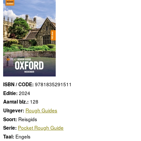
9781835291511
ISBN / CODE:
2024
Editie:
128
Aantal blz.:
Rough Guides
Uitgever:
Reisgids
Soort:
Pocket Rough Guide
Serie:
Engels
Taal: