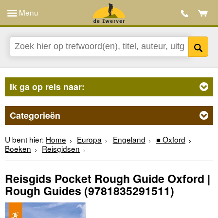
Menu
Ik ga op reis naar:
Categorieën
U bent hier:
Home
Europa
Engeland
■ Oxford
Boeken
Reisgidsen
Reisgids Pocket Rough Guide Oxford |
Rough Guides
(9781835291511)