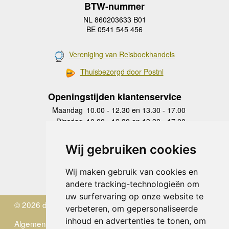
BTW-nummer
NL 860203633 B01
BE 0541 545 456
Vereniging van Reisboekhandels
Thuisbezorgd door Postnl
Openingstijden klantenservice
Maandag
10.00 - 12.30 en 13.30 - 17.00
Dinsdag
10.00 - 12.30 en 13.30 - 17.00
Woensdag
10.00 - 12.30 en 13.30 - 17.00
Donderdag
10.00 - 12.30 en 13.30 - 17.00
Wij gebruiken cookies
Vrijdag
10.00 - 12.30 en 13.30 - 17.00
Zaterdag
gesloten
Wij maken gebruik van cookies en
Zondag
gesloten
andere tracking-technologieën om
uw surfervaring op onze website te
© 2026 de Zwerver
verbeteren, om gepersonaliseerde
inhoud en advertenties te tonen, om
Algemene Voorwaarden