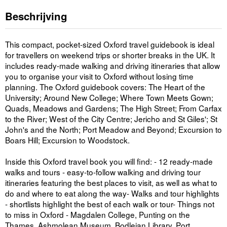
Beschrijving
This compact, pocket-sized Oxford travel guidebook is ideal
for travellers on weekend trips or shorter breaks in the UK. It
includes ready-made walking and driving itineraries that allow
you to organise your visit to Oxford without losing time
planning. The Oxford guidebook covers: The Heart of the
University; Around New College; Where Town Meets Gown;
Quads, Meadows and Gardens; The High Street; From Carfax
to the River; West of the City Centre; Jericho and St Giles'; St
John's and the North; Port Meadow and Beyond; Excursion to
Boars Hill; Excursion to Woodstock.
Inside this Oxford travel book you will find: - 12 ready-made
walks and tours - easy-to-follow walking and driving tour
itineraries featuring the best places to visit, as well as what to
do and where to eat along the way- Walks and tour highlights
- shortlists highlight the best of each walk or tour- Things not
to miss in Oxford - Magdalen College, Punting on the
Thames, Ashmolean Museum, Bodleian Library, Port