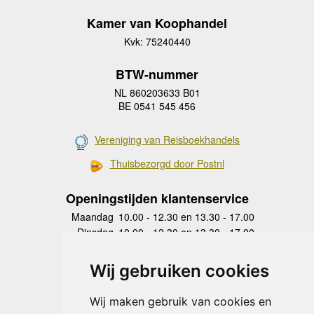
Kamer van Koophandel
Kvk: 75240440
BTW-nummer
NL 860203633 B01
BE 0541 545 456
Vereniging van Reisboekhandels
Thuisbezorgd door Postnl
Openingstijden klantenservice
Maandag
10.00 - 12.30 en 13.30 - 17.00
Dinsdag
10.00 - 12.30 en 13.30 - 17.00
Woensdag
10.00 - 12.30 en 13.30 - 17.00
Donderdag
10.00 - 12.30 en 13.30 - 17.00
Wij gebruiken cookies
Vrijdag
10.00 - 12.30 en 13.30 - 17.00
Zaterdag
gesloten
Wij maken gebruik van cookies en
Zondag
gesloten