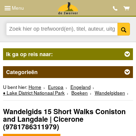
Menu
Ik ga op reis naar:
Categorieën
U bent hier:
Home
Europa
Engeland
♦ Lake District Nationaal Park
Boeken
Wandelgidsen
Wandelgids 15 Short Walks Coniston
and Langdale | Cicerone
(9781786311979)