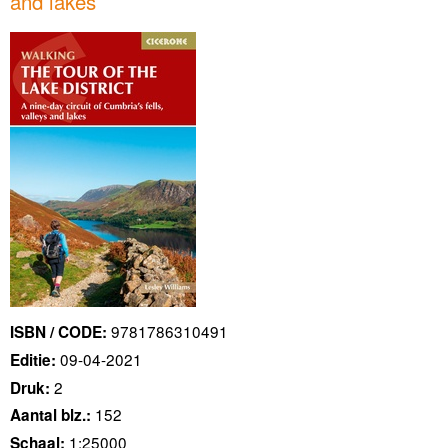
and lakes
9781786310491
ISBN / CODE:
09-04-2021
Editie:
2
Druk:
152
Aantal blz.:
1:25000
Schaal: