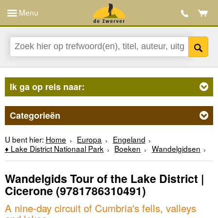
Menu
Ik ga op reis naar:
Categorieën
U bent hier:
Home
Europa
Engeland
♦ Lake District Nationaal Park
Boeken
Wandelgidsen
Wandelgids Tour of the Lake District |
Cicerone
(9781786310491)
A nine-day circuit of Cumbria's fells, valleys