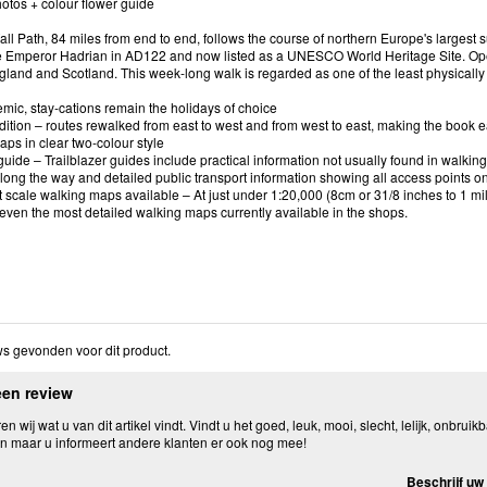
otos + colour flower guide
ll Path, 84 miles from end to end, follows the course of northern Europe's largest 
he Emperor Hadrian in AD122 and now listed as a UNESCO World Heritage Site. Open
and and Scotland. This week-long walk is regarded as one of the least physically 
mic, stay-cations remain the holidays of choice
ition – routes rewalked from east to west and from west to east, making the book eas
aps in clear two-colour style
 guide – Trailblazer guides include practical information not usually found in walking
along the way and detailed public transport information showing all access points o
t scale walking maps available – At just under 1:20,000 (8cm or 31/8 inches to 1 mi
even the most detailed walking maps currently available in the shops.
s gevonden voor dit product.
een review
n wij wat u van dit artikel vindt. Vindt u het goed, leuk, mooi, slecht, lelijk, onbruikb
n maar u informeert andere klanten er ook nog mee!
Beschrijf uw 