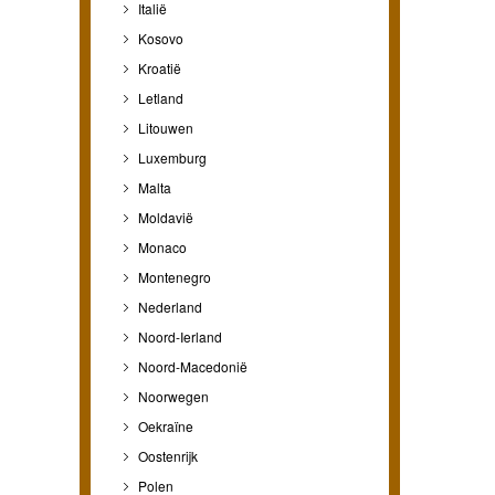
Italië
Kosovo
Kroatië
Letland
Litouwen
Luxemburg
Malta
Moldavië
Monaco
Montenegro
Nederland
Noord-Ierland
Noord-Macedonië
Noorwegen
Oekraïne
Oostenrijk
Polen