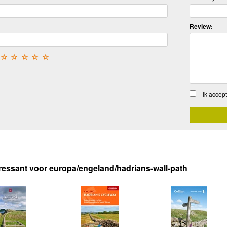
Review:
☆
☆
☆
☆
☆
Ik accep
ressant voor europa/engeland/hadrians-wall-path