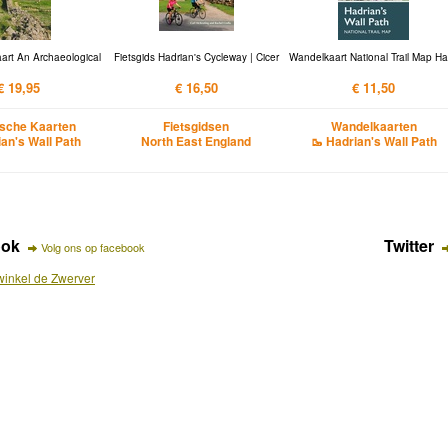
aart An Archaeological
Fietsgids Hadrian's Cycleway | Cicer
Wandelkaart National Trail Map Ha
€ 19,95
€ 16,50
€ 11,50
ische Kaarten
Fietsgidsen
Wandelkaarten
ian's Wall Path
North East England
🥾 Hadrian's Wall Path
ook
Twitter
Volg ons op facebook
inkel de Zwerver