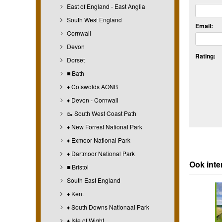
East of England - East Anglia
South West England
Email:
Cornwall
Devon
Rating:
Dorset
■ Bath
♦ Cotswolds AONB
♦ Devon - Cornwall
🥾 South West Coast Path
♦ New Forrest National Park
♦ Exmoor National Park
♦ Dartmoor National Park
Ook inte
■ Bristol
South East England
♦ Kent
♦ South Downs Nationaal Park
♦ Isle of Wight