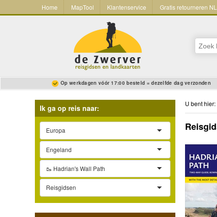
Home
MapTool
Klantenservice
Gratis retourneren N
Op werkdagen vóór 17:00 besteld = dezelfde dag verzonden
U bent hier:
Ik ga op reis naar:
Reisgid
Europa
Engeland
🥾 Hadrian's Wall Path
Reisgidsen