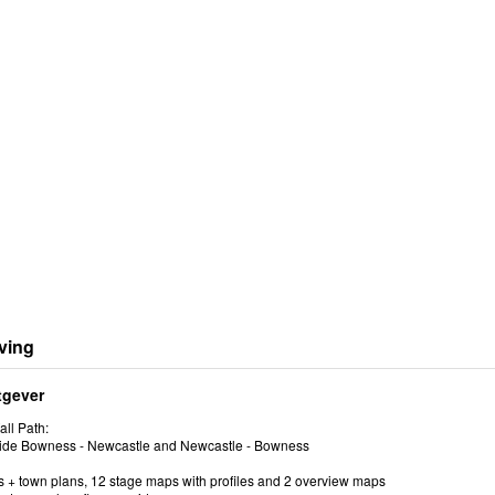
ving
tgever
ll Path:
ide Bowness - Newcastle and Newcastle - Bowness
ps + town plans, 12 stage maps with profiles and 2 overview maps