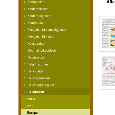
Afb
Kanogidsen
Kinderatlassen
Kinderreisgidsen
Kleurboeken
Klimgids - Klettersteiggidsen
Klimgids - Klimtopo
Kookboeken
Mountainbikegidsen
Natuurgidsen
Pelgrimsroutes
Reisboeken
Reisdagboeken
Reisfotografiegidsen
Reisgidsen
Afrika
Azië
Europa