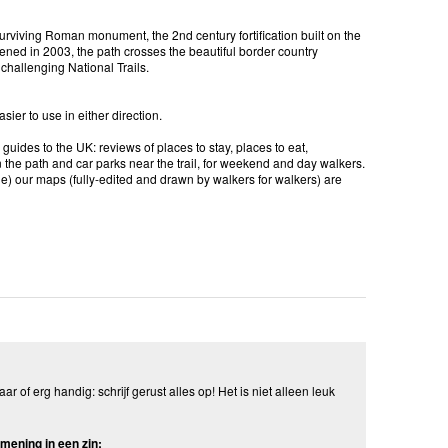
surviving Roman monument, the 2nd century fortification built on the
ed in 2003, the path crosses the beautiful border country
challenging National Trails.
ier to use in either direction.
 guides to the UK: reviews of places to stay, places to eat,
n the path and car parks near the trail, for weekend and day walkers.
le) our maps (fully-edited and drawn by walkers for walkers) are
aar of erg handig: schrijf gerust alles op! Het is niet alleen leuk
mening in een zin: