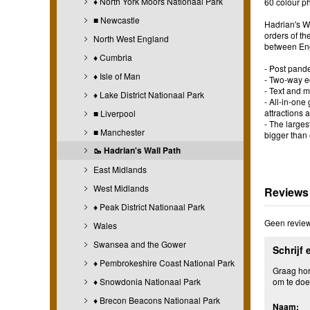
♦ North York Moors Nationaal Park
60 colour ph
■ Newcastle
Hadrian's Wa
orders of t
North West England
between Engl
♦ Cumbria
- Post pande
♦ Isle of Man
- Two-way ed
- Text and m
♦ Lake District Nationaal Park
- All-in-one
attractions 
■ Liverpool
- The larges
■ Manchester
bigger than 
🥾 Hadrian's Wall Path
East Midlands
West Midlands
Reviews
♦ Peak District Nationaal Park
Geen review
Wales
Swansea and the Gower
Schrijf 
♦ Pembrokeshire Coast National Park
Graag hore
♦ Snowdonia Nationaal Park
om te doe
♦ Brecon Beacons Nationaal Park
Naam: