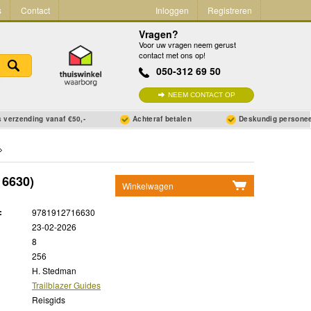
s
Contact
Inloggen
Registreren
Vragen?
Voor uw vragen neem gerust
contact met ons op!
050-312 69 50
NEEM CONTACT OP
 verzending vanaf €50,-
Achteraf betalen
Deskundig persone
6630)
Winkelwagen
Geen items in winkelwagen
:
9781912716630
Ga naar winkelwagen
23-02-2026
8
256
H. Stedman
Trailblazer Guides
Reisgids