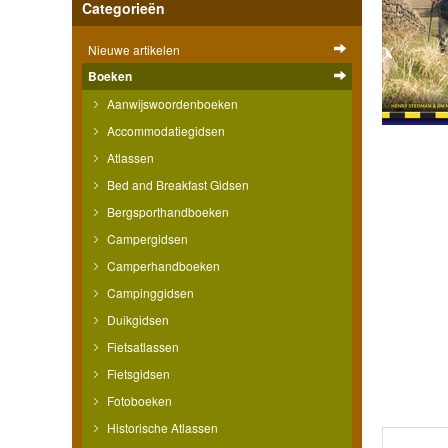
Categorieën
Nieuwe artikelen
Boeken
Aanwijswoordenboeken
Accommodatiegidsen
Atlassen
Bed and Breakfast Gidsen
Bergsporthandboeken
Campergidsen
Camperhandboeken
Campinggidsen
Duikgidsen
Fietsatlassen
Fietsgidsen
Fotoboeken
Historische Atlassen