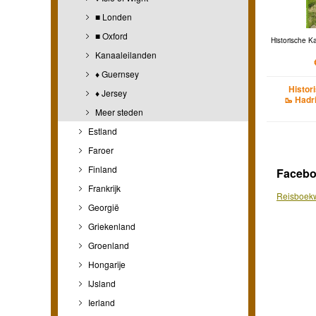
■ Londen
■ Oxford
Historische K
Kanaaleilanden
♦ Guernsey
Histor
♦ Jersey
🥾 Hadr
Meer steden
Estland
Faroer
Finland
Faceb
Frankrijk
Reisboekw
Georgië
Griekenland
Groenland
Hongarije
IJsland
Ierland