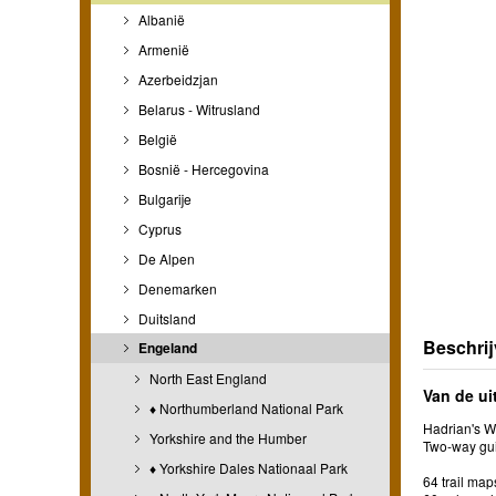
Albanië
Armenië
Azerbeidzjan
Belarus - Witrusland
België
Bosnië - Hercegovina
Bulgarije
Cyprus
De Alpen
Denemarken
Duitsland
Beschrij
Engeland
North East England
Van de ui
♦ Northumberland National Park
Hadrian's Wa
Yorkshire and the Humber
Two-way gu
♦ Yorkshire Dales Nationaal Park
64 trail ma