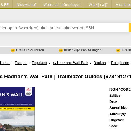
L & BE
Nieuwsbrief
Webshop in Groningen
Wie zijn wij?
Vacature
Gratis retourneren
Bedenktijd van 14 dagen
Gratis
Home
Europa
Engeland
🥾 Hadrian's Wall Path
Boeken
Reisgidsen
s Hadrian's Wall Path | Trailblazer Guides
(978191271
ISBN / CODE
Editie:
Druk:
Aantal blz.:
Auteur(s):
Uitgever:
Soort: