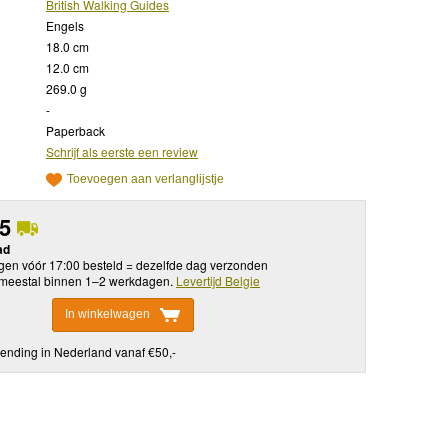
British Walking Guides
Engels
18.0 cm
12.0 cm
269.0 g
-
Paperback
Schrijf als eerste een review
Toevoegen aan verlanglijstje
95
ad
en vóór 17:00 besteld = dezelfde dag verzonden
meestal binnen 1–2 werkdagen.
Levertijd Belgie
In winkelwagen
ending in Nederland vanaf €50,-