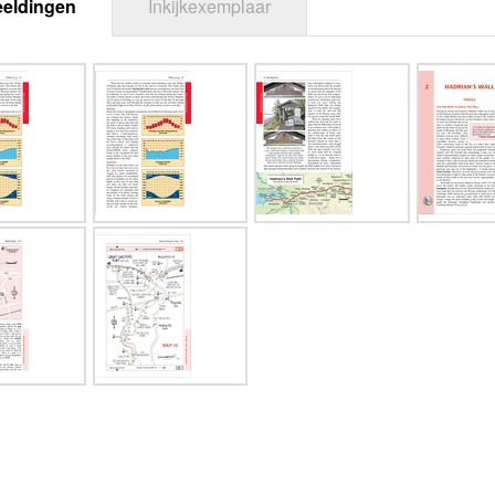
eeldingen
Inkijkexemplaar