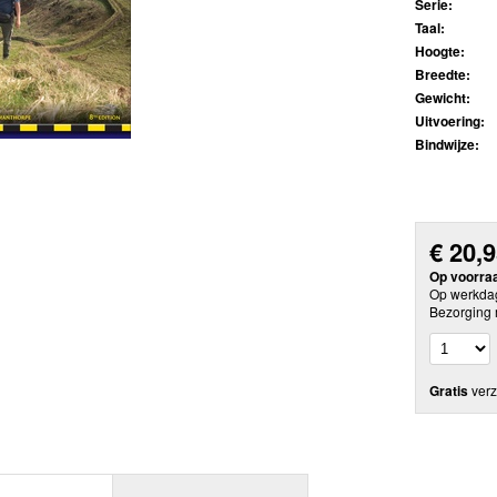
Serie:
Taal:
Hoogte:
Breedte:
Gewicht:
Uitvoering:
Bindwijze:
€
20,
Op voorra
Op werkdag
Bezorging 
Gratis
verz