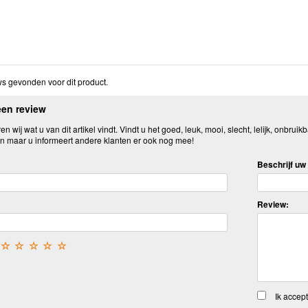
s gevonden voor dit product.
een review
n wij wat u van dit artikel vindt. Vindt u het goed, leuk, mooi, slecht, lelijk, onbruikb
n maar u informeert andere klanten er ook nog mee!
Beschrijf uw 
Review:
☆
☆
☆
☆
☆
Ik accep