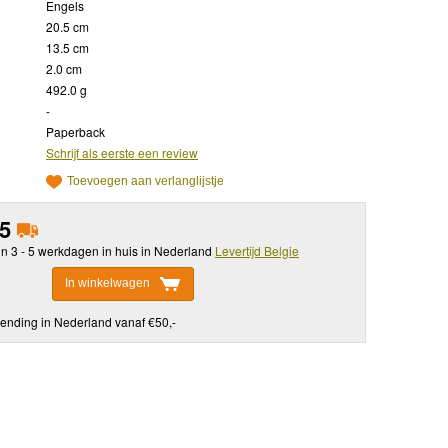
Engels
20.5 cm
13.5 cm
2.0 cm
492.0 g
-
Paperback
Schrijf als eerste een review
Toevoegen aan verlanglijstje
95
in 3 - 5 werkdagen in huis in Nederland
Levertijd Belgie
In winkelwagen
ending in Nederland vanaf €50,-