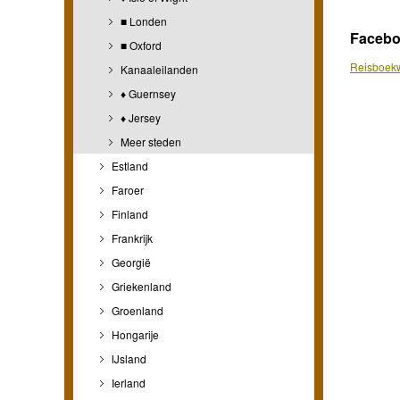
■ Londen
Faceb
■ Oxford
Reisboekw
Kanaaleilanden
♦ Guernsey
♦ Jersey
Meer steden
Estland
Faroer
Finland
Frankrijk
Georgië
Griekenland
Groenland
Hongarije
IJsland
Ierland