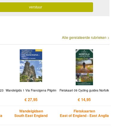
Alle gerelateerde rubrieken >
 23
Wandelgids 1 Via Francigena Pilgrim
Fietskaart 09 Cycling guides Norfolk
€ 27,95
€ 14,95
Wandelgidsen
Fietskaarten
ia
South East England
East of England - East Anglia