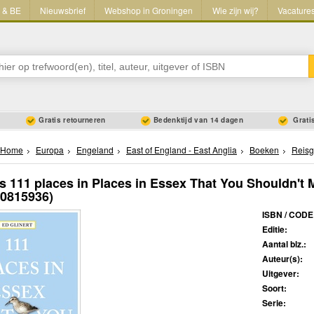
L & BE
Nieuwsbrief
Webshop in Groningen
Wie zijn wij?
Vacature
Gratis retourneren
Bedenktijd van 14 dagen
Gratis
Home
Europa
Engeland
East of England - East Anglia
Boeken
Reisg
s 111 places in Places in Essex That You Shouldn't 
40815936)
ISBN / CODE
Editie:
Aantal blz.:
Auteur(s):
Uitgever:
Soort:
Serie: