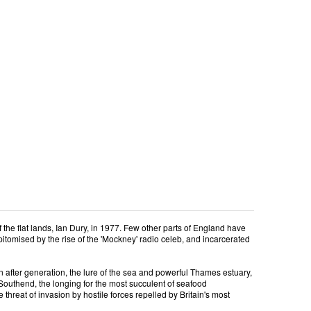
 the flat lands, Ian Dury, in 1977. Few other parts of England have
pitomised by the rise of the 'Mockney' radio celeb, and incarcerated
ion after generation, the lure of the sea and powerful Thames estuary,
Southend, the longing for the most succulent of seafood
hreat of invasion by hostile forces repelled by Britain's most