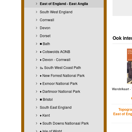
East of England - East Anglia
South West England
Cornwall
Devon
Dorset
Ook inte
■ Bath
♦ Cotswolds AONB
♦ Devon - Cornwall
🥾 South West Coast Path
♦ New Forrest National Park
♦ Exmoor National Park
Wandelkaart - 
♦ Dartmoor National Park
■ Bristol
South East England
Topogra
East of Eng
♦ Kent
♦ South Downs Nationaal Park
♦ Isle of Wight