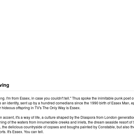
ving
g. I'm from Essex, in case you couldn't tell." Thus spoke the inimitable punk poet of
ve an identity, sent up by a hundred comedians since the 1990 birth of Essex Man, e
r hideous offspring in TV's The Only Way is Essex.
t an accent, it's a way of life, a culture shaped by the Diaspora from London generat
ing of the waters from innumerable creeks and inlets, the dream seaside resort of 
 the delicious countryside of copses and boughs painted by Constable, but also the t
rts. It's Essex. You can tell.