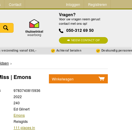
s
Contact
Inloggen
Registreren
Vragen?
Voor uw vragen neem gerust
contact met ons op!
050-312 69 50
NEEM CONTACT OP
 verzending vanaf €50,-
Achteraf betalen
Deskundig persone
idsen
Miss | Emons
Winkelwagen
Geen items in winkelwagen
:
9783740815936
Ga naar winkelwagen
2022
240
Ed Glinert
Emons
Reisgids
111 places in