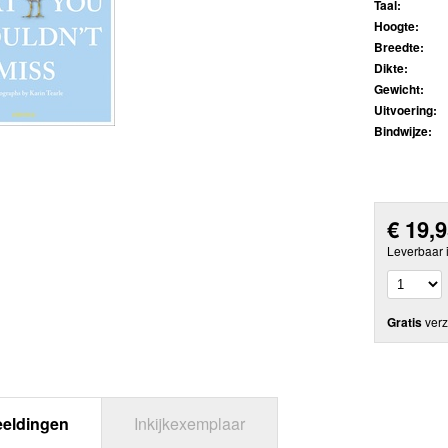
Taal:
Hoogte:
Breedte:
Dikte:
Gewicht:
Uitvoering:
Bindwijze:
€
19,
Leverbaar 
Gratis
verz
eeldingen
Inkijkexemplaar