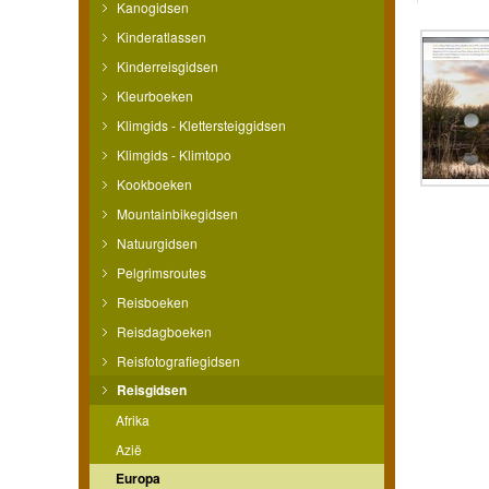
Kanogidsen
Kinderatlassen
Kinderreisgidsen
Kleurboeken
Klimgids - Klettersteiggidsen
Klimgids - Klimtopo
Kookboeken
Mountainbikegidsen
Natuurgidsen
Pelgrimsroutes
Reisboeken
Reisdagboeken
Reisfotografiegidsen
Reisgidsen
Afrika
Azië
Europa