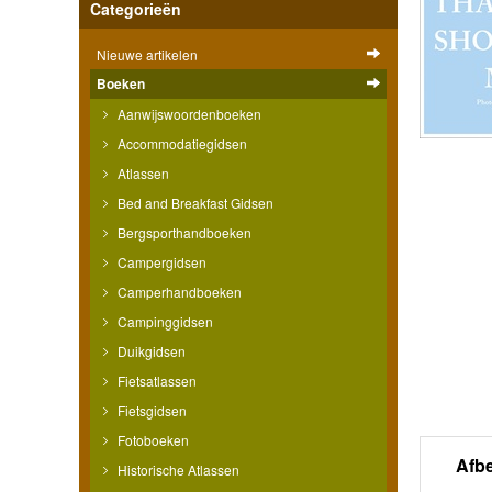
Categorieën
Nieuwe artikelen
Boeken
Aanwijswoordenboeken
Accommodatiegidsen
Atlassen
Bed and Breakfast Gidsen
Bergsporthandboeken
Campergidsen
Camperhandboeken
Campinggidsen
Duikgidsen
Fietsatlassen
Fietsgidsen
Fotoboeken
Afb
Historische Atlassen