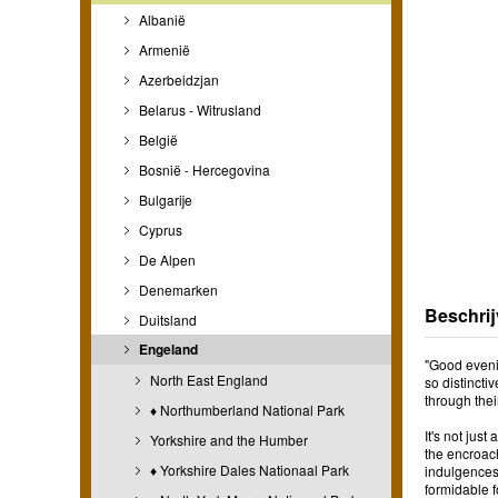
Albanië
Armenië
Azerbeidzjan
Belarus - Witrusland
België
Bosnië - Hercegovina
Bulgarije
Cyprus
De Alpen
Denemarken
Beschrij
Duitsland
Engeland
"Good evenin
North East England
so distincti
through thei
♦ Northumberland National Park
It's not jus
Yorkshire and the Humber
the encroach
♦ Yorkshire Dales Nationaal Park
indulgences,
formidable fo