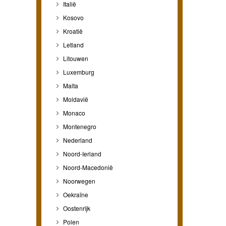
Italië
Kosovo
Kroatië
Letland
Litouwen
Luxemburg
Malta
Moldavië
Monaco
Montenegro
Nederland
Noord-Ierland
Noord-Macedonië
Noorwegen
Oekraïne
Oostenrijk
Polen