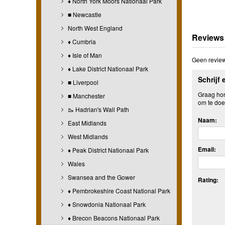
♦ North York Moors Nationaal Park
■ Newcastle
North West England
Reviews
♦ Cumbria
♦ Isle of Man
Geen review
♦ Lake District Nationaal Park
Schrijf 
■ Liverpool
Graag hore
■ Manchester
om te doe
🥾 Hadrian's Wall Path
Naam:
East Midlands
West Midlands
Email:
♦ Peak District Nationaal Park
Wales
Swansea and the Gower
Rating:
♦ Pembrokeshire Coast National Park
♦ Snowdonia Nationaal Park
♦ Brecon Beacons Nationaal Park