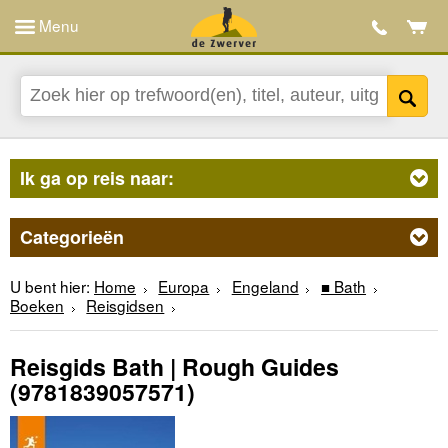
Menu
Ik ga op reis naar:
Categorieën
U bent hier:
Home
Europa
Engeland
■ Bath
Boeken
Reisgidsen
Reisgids Bath | Rough Guides
(9781839057571)