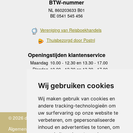
BTW-nummer
NL 860203633 B01
BE 0541 545 456
Vereniging van Reisboekhandels
Thuisbezorgd door Postnl
Openingstijden klantenservice
Maandag
10.00 - 12.30 en 13.30 - 17.00
Dinsdag
10.00 - 12.30 en 13.30 - 17.00
Woensdag
10.00 - 12.30 en 13.30 - 17.00
Donderdag
10.00 - 12.30 en 13.30 - 17.00
Wij gebruiken cookies
Vrijdag
10.00 - 12.30 en 13.30 - 17.00
Zaterdag
gesloten
Wij maken gebruik van cookies en
Zondag
gesloten
andere tracking-technologieën om
uw surfervaring op onze website te
© 2026 de Zwerver
verbeteren, om gepersonaliseerde
inhoud en advertenties te tonen, om
Algemene Voorwaarden