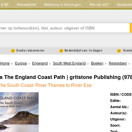
L & BE
Nieuwsbrief
Webshop in Groningen
Wie zijn wij?
Vacature
Gratis retourneren
Bedenktijd van 14 dagen
Gratis
Home
Europa
Engeland
South West England
Boeken
Reisgidsen
s The England Coast Path | gritstone Publishing
(97
The South Coast: River Thames to River Exe
ISBN / CODE
Editie:
Aantal blz.:
Auteur(s):
Uitgever:
Soort:
Taal: