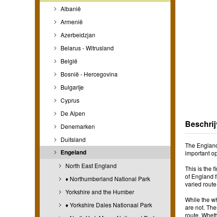
Albanië
Armenië
Azerbeidzjan
Belarus - Witrusland
België
Bosnië - Hercegovina
Bulgarije
Cyprus
De Alpen
Beschrij
Denemarken
Duitsland
The England 
Engeland
important op
North East England
This is the 
of England f
♦ Northumberland National Park
varied rout
Yorkshire and the Humber
While the wh
♦ Yorkshire Dales Nationaal Park
are not. The
route. Wheth