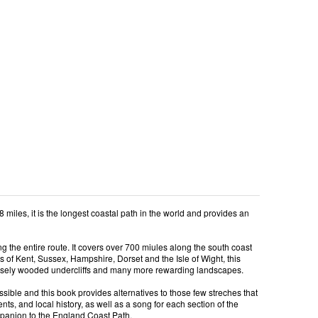
iles, it is the longest coastal path in the world and provides an
ing the entire route. It covers over 700 miules along the south coast
 of Kent, Sussex, Hampshire, Dorset and the Isle of Wight, this
densely wooded undercliffs and many more rewarding landscapes.
ssible and this book provides alternatives to those few streches that
ts, and local history, as well as a song for each section of the
companion to the England Coast Path.