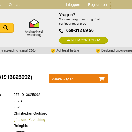
s
Contact
Inloggen
Registreren
Vragen?
Voor uw vragen neem gerust
contact met ons op!
050-312 69 50
NEEM CONTACT OP
 verzending vanaf €50,-
Achteraf betalen
Deskundig persone
81913625092)
Winkelwagen
Geen items in winkelwagen
:
9781913625092
Ga naar winkelwagen
2023
352
Christopher Goddard
gritstone Publishing
Reisgids
Engels