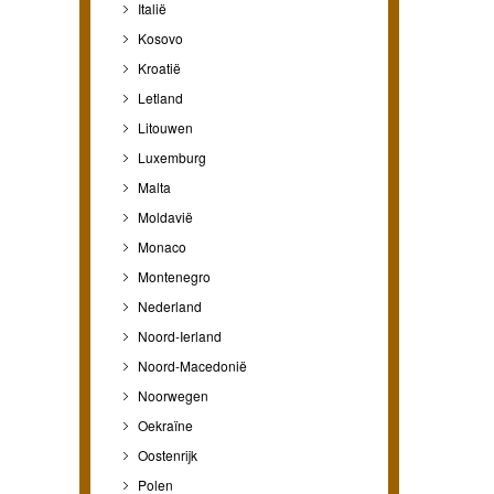
Italië
Kosovo
Kroatië
Letland
Litouwen
Luxemburg
Malta
Moldavië
Monaco
Montenegro
Nederland
Noord-Ierland
Noord-Macedonië
Noorwegen
Oekraïne
Oostenrijk
Polen