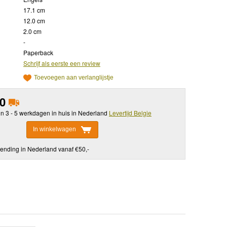
17.1 cm
12.0 cm
2.0 cm
-
Paperback
Schrijf als eerste een review
Toevoegen aan verlanglijstje
50
in 3 - 5 werkdagen in huis in Nederland
Levertijd Belgie
In winkelwagen
ending in Nederland vanaf €50,-