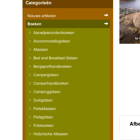
Categorieën
Nieuwe artikelen
Boeken
Aanwijswoordenboeken
Accommodatiegidsen
Atlassen
Bed and Breakfast Gidsen
Bergsporthandboeken
Campergidsen
Camperhandboeken
Campinggidsen
Duikgidsen
Fietsatlassen
Fietsgidsen
Afb
Fotoboeken
Historische Atlassen