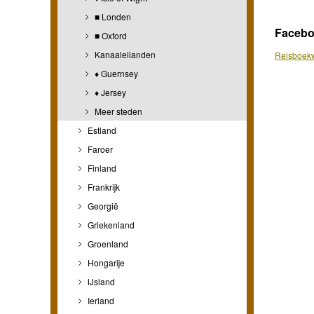
■ Londen
Faceb
■ Oxford
Kanaaleilanden
Reisboekw
♦ Guernsey
♦ Jersey
Meer steden
Estland
Faroer
Finland
Frankrijk
Georgië
Griekenland
Groenland
Hongarije
IJsland
Ierland