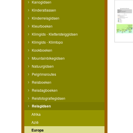
Kanogidsen
Kinderatlassen
Kinderreisgidsen
Kleurboeken
Klimgids - Klettersteiggidsen
Klimgids - Klimtopo
Kookboeken
Mountainbikegidsen
Natuurgidsen
Pelgrimsroutes
Reisboeken
Reisdagboeken
Reisfotografiegidsen
Reisgidsen
Afrika
Azië
Europa