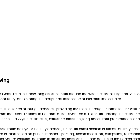
ving
Coast Path is a new long distance path around the whole coast of England. At 2,88 m
portunity for exploring the peripheral landscape of this maritime country.
first in a series of four guidebooks, providing the most thorough information for walk
rom the River Thames in London to the River Exe at Exmouth. Tracing the coastlines
e takes in dizzying chalk cliffs, estuarine marshes, long beachfront promenades, 
ole route has yet to be fully opened, the south coast section is almost entirely acce
re is information on public transport, parking, accommodation, campsites, refreshmen
er you´re walking the route in small sections or all in one go, this is the perfect 