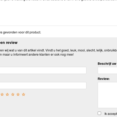
s gevonden voor dit product.
een review
n wij wat u van dit artikel vindt. Vindt u het goed, leuk, mooi, slecht, lelijk, onbruikb
n maar u informeert andere klanten er ook nog mee!
Beschrijf uw 
Review:
☆
☆
☆
☆
☆
Ik accep