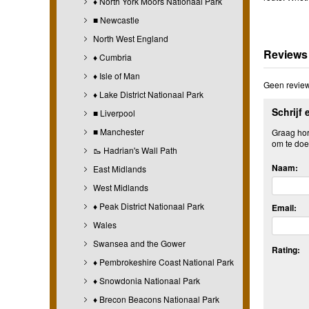
♦ North York Moors Nationaal Park
■ Newcastle
North West England
Reviews
♦ Cumbria
♦ Isle of Man
Geen review
♦ Lake District Nationaal Park
Schrijf 
■ Liverpool
■ Manchester
Graag hore
om te doe
🥾 Hadrian's Wall Path
Naam:
East Midlands
West Midlands
♦ Peak District Nationaal Park
Email:
Wales
Swansea and the Gower
Rating:
♦ Pembrokeshire Coast National Park
♦ Snowdonia Nationaal Park
♦ Brecon Beacons Nationaal Park