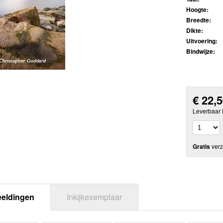
Hoogte:
Breedte:
Dikte:
Uitvoering:
Bindwijze:
€
22,
Leverbaar 
Gratis
verz
eeldingen
Inkijkexemplaar