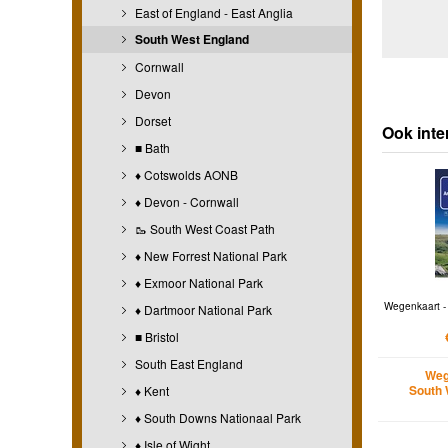
East of England - East Anglia
South West England
Cornwall
Devon
Dorset
Ook int
■ Bath
♦ Cotswolds AONB
♦ Devon - Cornwall
🥾 South West Coast Path
♦ New Forrest National Park
♦ Exmoor National Park
Wegenkaart -
♦ Dartmoor National Park
■ Bristol
South East England
Weg
South 
♦ Kent
♦ South Downs Nationaal Park
♦ Isle of Wight