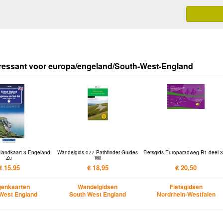
eressant voor europa/engeland/South-West-England
 landkaart 3 Engeland
Wandelgids 077 Pathfinder Guides
Fietsgids Europaradweg R1 deel 3
Zu
Wil
€ 15,95
€ 18,95
€ 20,50
enkaarten
Wandelgidsen
Fietsgidsen
West England
South West England
Nordrhein-Westfalen