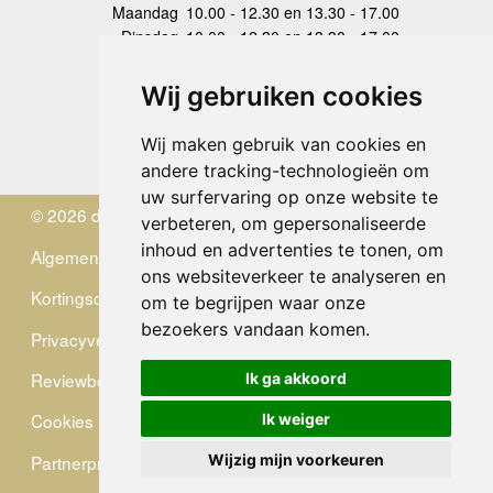
Maandag
10.00 - 12.30 en 13.30 - 17.00
Dinsdag
10.00 - 12.30 en 13.30 - 17.00
Woensdag
10.00 - 12.30 en 13.30 - 17.00
Donderdag
10.00 - 12.30 en 13.30 - 17.00
Wij gebruiken cookies
Vrijdag
10.00 - 12.30 en 13.30 - 17.00
Zaterdag
gesloten
Wij maken gebruik van cookies en
Zondag
gesloten
andere tracking-technologieën om
uw surfervaring op onze website te
© 2026 de Zwerver
verbeteren, om gepersonaliseerde
inhoud en advertenties te tonen, om
Algemene Voorwaarden
ons websiteverkeer te analyseren en
Kortingscode
om te begrijpen waar onze
bezoekers vandaan komen.
Privacyverklaring
Reviewbeleid
Ik ga akkoord
Cookies
Ik weiger
Partnerprogramma
Wijzig mijn voorkeuren