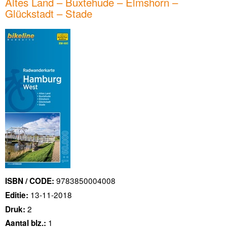
Altes Land – Buxtehude – Elmshorn –
Glückstadt – Stade
9783850004008
ISBN / CODE:
13-11-2018
Editie:
2
Druk:
1
Aantal blz.: