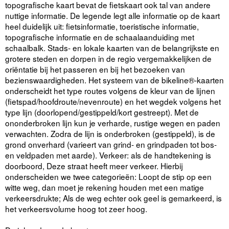
topografische kaart bevat de fietskaart ook tal van andere
nuttige informatie. De legende legt alle informatie op de kaart
heel duidelijk uit: fietsinformatie, toeristische informatie,
topografische informatie en de schaalaanduiding met
schaalbalk. Stads- en lokale kaarten van de belangrijkste en
grotere steden en dorpen in de regio vergemakkelijken de
oriëntatie bij het passeren en bij het bezoeken van
bezienswaardigheden. Het systeem van de bikeline®-kaarten
onderscheidt het type routes volgens de kleur van de lijnen
(fietspad/hoofdroute/nevenroute) en het wegdek volgens het
type lijn (doorlopend/gestippeld/kort gestreept). Met de
ononderbroken lijn kun je verharde, rustige wegen en paden
verwachten. Zodra de lijn is onderbroken (gestippeld), is de
grond onverhard (varieert van grind- en grindpaden tot bos-
en veldpaden met aarde). Verkeer: als de handtekening is
doorboord, Deze straat heeft meer verkeer. Hierbij
onderscheiden we twee categorieën: Loopt de stip op een
witte weg, dan moet je rekening houden met een matige
verkeersdrukte; Als de weg echter ook geel is gemarkeerd, is
het verkeersvolume hoog tot zeer hoog.