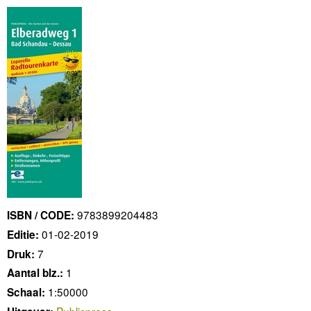
9783899204483
ISBN / CODE:
01-02-2019
Editie:
7
Druk:
1
Aantal blz.:
1:50000
Schaal:
Publicpress