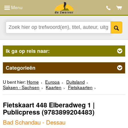
Menu
Ik ga op reis naar:
Categorieën
U bent hier:
Home
Europa
Duitsland
Saksen - Sachsen
Kaarten
Fietskaarten
Fietskaart 448 Elberadweg 1 |
Publicpress
(9783899204483)
Bad Schandau - Dessau