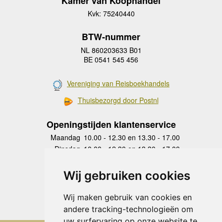
Kamer van Koophandel
Kvk: 75240440
BTW-nummer
NL 860203633 B01
BE 0541 545 456
Vereniging van Reisboekhandels
Thuisbezorgd door Postnl
Openingstijden klantenservice
Maandag
10.00 - 12.30 en 13.30 - 17.00
Dinsdag
10.00 - 12.30 en 13.30 - 17.00
Woensdag
10.00 - 12.30 en 13.30 - 17.00
Donderdag
10.00 - 12.30 en 13.30 - 17.00
Wij gebruiken cookies
Vrijdag
10.00 - 12.30 en 13.30 - 17.00
Zaterdag
gesloten
Wij maken gebruik van cookies en
Zondag
gesloten
andere tracking-technologieën om
uw surfervaring op onze website te