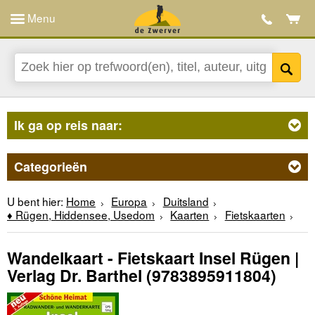
Menu
Ik ga op reis naar:
Categorieën
U bent hier:
Home
Europa
Duitsland
♦ Rügen, Hiddensee, Usedom
Kaarten
Fietskaarten
Wandelkaart - Fietskaart Insel Rügen |
Verlag Dr. Barthel
(9783895911804)