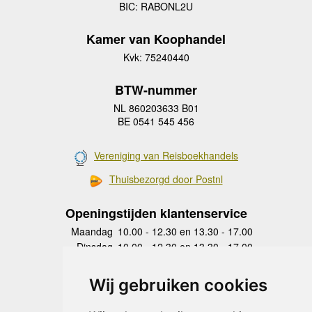
BIC: RABONL2U
Kamer van Koophandel
Kvk: 75240440
BTW-nummer
NL 860203633 B01
BE 0541 545 456
Vereniging van Reisboekhandels
Thuisbezorgd door Postnl
Openingstijden klantenservice
Maandag
10.00 - 12.30 en 13.30 - 17.00
Dinsdag
10.00 - 12.30 en 13.30 - 17.00
Woensdag
10.00 - 12.30 en 13.30 - 17.00
Donderdag
10.00 - 12.30 en 13.30 - 17.00
Wij gebruiken cookies
Vrijdag
10.00 - 12.30 en 13.30 - 17.00
Zaterdag
gesloten