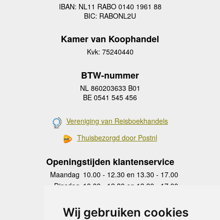
IBAN: NL11 RABO 0140 1961 88
BIC: RABONL2U
Kamer van Koophandel
Kvk: 75240440
BTW-nummer
NL 860203633 B01
BE 0541 545 456
Vereniging van Reisboekhandels
Thuisbezorgd door Postnl
Openingstijden klantenservice
Maandag
10.00 - 12.30 en 13.30 - 17.00
Dinsdag
10.00 - 12.30 en 13.30 - 17.00
Woensdag
10.00 - 12.30 en 13.30 - 17.00
Donderdag
10.00 - 12.30 en 13.30 - 17.00
Wij gebruiken cookies
Vrijdag
10.00 - 12.30 en 13.30 - 17.00