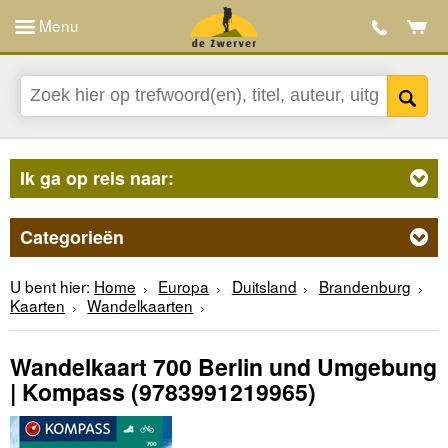
Menu
Ik ga op reis naar:
Categorieën
U bent hier:
Home
Europa
Duitsland
Brandenburg
Kaarten
Wandelkaarten
Wandelkaart 700 Berlin und Umgebung
| Kompass
(9783991219965)