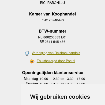
BIC: RABONL2U
Kamer van Koophandel
Kvk: 75240440
BTW-nummer
NL 860203633 B01
BE 0541 545 456
Vereniging van Reisboekhandels
Thuisbezorgd door Postnl
Openingstijden klantenservice
Maandag
10.00 - 12.30 en 13.30 - 17.00
Dinsdag
10.00 - 12.30 en 13.30 - 17.00
Woensdag
10.00 - 12.30 en 13.30 - 17.00
Donderdag
10.00 - 12.30 en 13.30 - 17.00
Wij gebruiken cookies
Vrijdag
10.00 - 12.30 en 13.30 - 17.00
Zaterdag
gesloten