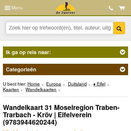
Menu
Ik ga op reis naar:
Categorieën
U bent hier:
Home
Europa
Duitsland
♦ Eifel
Kaarten
Wandelkaarten
Wandelkaart 31 Moselregion Traben-
Trarbach - Kröv | Eifelverein
(9783944620244)