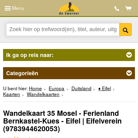
Menu
Ik ga op reis naar:
Categorieën
U bent hier:
Home
Europa
Duitsland
♦ Eifel
Kaarten
Wandelkaarten
Wandelkaart 35 Mosel - Ferienland
Bernkastel-Kues - Eifel | Eifelverein
(9783944620053)