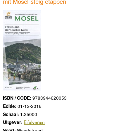
mit Mosel-steig etappen
9783944620053
ISBN / CODE:
01-12-2016
Editie:
1:25000
Schaal:
Eifelverein
Uitgever:
Wandelkaart
Soort: