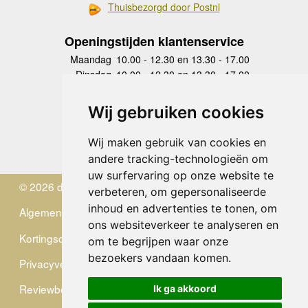
Thuisbezorgd door Postnl
Openingstijden klantenservice
Maandag
10.00 - 12.30 en 13.30 - 17.00
Dinsdag
10.00 - 12.30 en 13.30 - 17.00
Woensdag
10.00 - 12.30 en 13.30 - 17.00
Donderdag
10.00 - 12.30 en 13.30 - 17.00
Wij gebruiken cookies
Vrijdag
10.00 - 12.30 en 13.30 - 17.00
Zaterdag
gesloten
Wij maken gebruik van cookies en
Zondag
gesloten
andere tracking-technologieën om
uw surfervaring op onze website te
© 2026 de Zwerver
verbeteren, om gepersonaliseerde
inhoud en advertenties te tonen, om
Algemene Voorwaarden
ons websiteverkeer te analyseren en
Kortingscode
om te begrijpen waar onze
bezoekers vandaan komen.
Privacyverklaring
Reviewbeleid
Ik ga akkoord