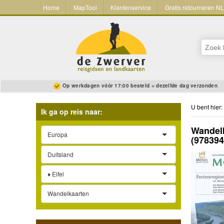
Home
MapTool
Klantenservice
Gratis retourneren N
Op werkdagen vóór 17:00 besteld = dezelfde dag verzonden
U bent hier:
Ik ga op reis naar:
Wandelk
Europa
(97839
Duitsland
♦ Eifel
Wandelkaarten