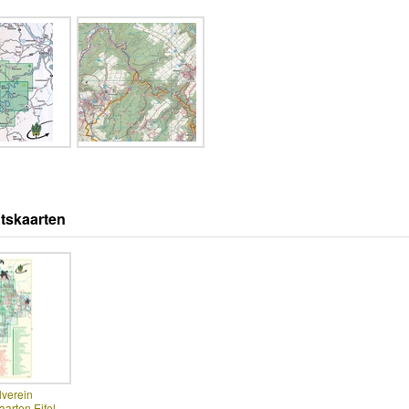
tskaarten
lverein
arten Eifel