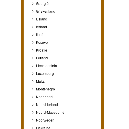
Georgië
Griekenland
IJsland
Ierland
Italië
Kosovo
Kroatië
Letland
Liechtenstein
Luxemburg
Malta
Montenegro
Nederland
Noord-Ierland
Noord-Macedonië
Noorwegen
Oekraïne