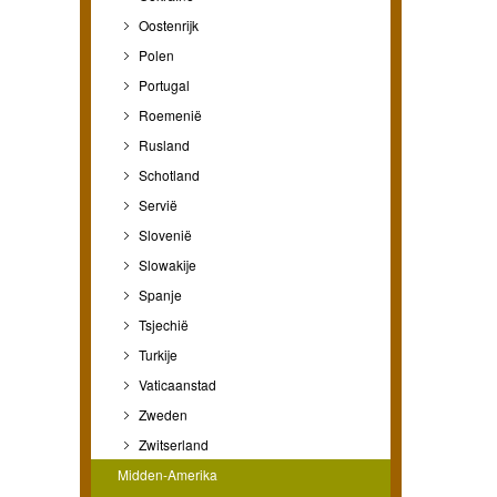
Oostenrijk
Polen
Portugal
Roemenië
Rusland
Schotland
Servië
Slovenië
Slowakije
Spanje
Tsjechië
Turkije
Vaticaanstad
Zweden
Zwitserland
Midden-Amerika