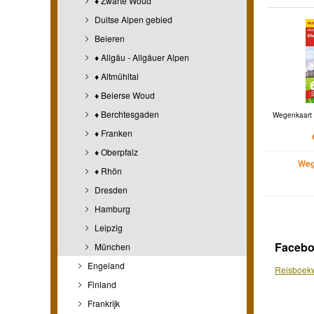
♦ Zwarte Woud
Duitse Alpen gebied
Beieren
♦ Allgäu - Allgäuer Alpen
♦ Altmühltal
♦ Beierse Woud
♦ Berchtesgaden
Wegenkaart 
♦ Franken
♦ Oberpfalz
Weg
♦ Rhön
Dresden
Hamburg
Leipzig
Faceb
München
Engeland
Reisboekw
Finland
Frankrijk