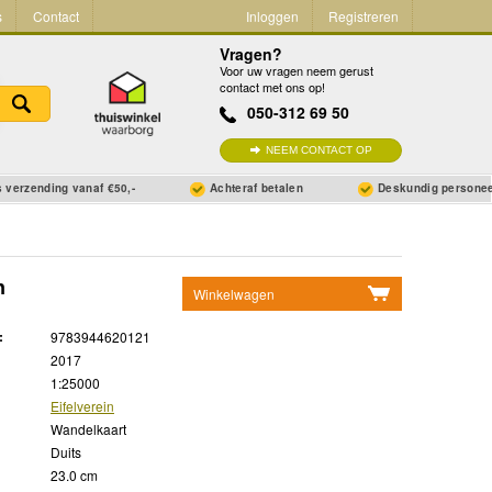
s
Contact
Inloggen
Registreren
Vragen?
Voor uw vragen neem gerust
contact met ons op!
050-312 69 50
NEEM CONTACT OP
 verzending vanaf €50,-
Achteraf betalen
Deskundig persone
n
Winkelwagen
Geen items in winkelwagen
:
9783944620121
Ga naar winkelwagen
2017
1:25000
Eifelverein
Wandelkaart
Duits
23.0 cm