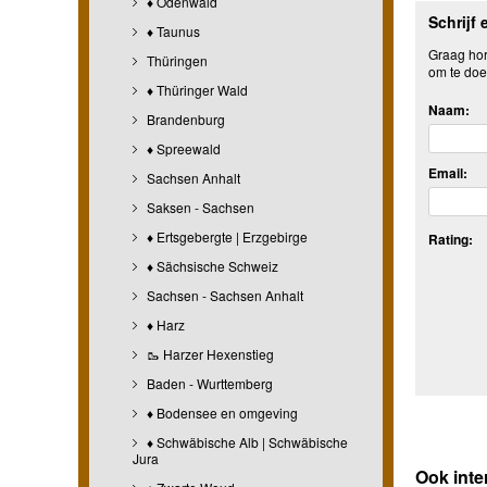
♦ Odenwald
Schrijf 
♦ Taunus
Graag hore
Thüringen
om te doe
♦ Thüringer Wald
Naam:
Brandenburg
♦ Spreewald
Email:
Sachsen Anhalt
Saksen - Sachsen
♦ Ertsgebergte | Erzgebirge
Rating:
♦ Sächsische Schweiz
Sachsen - Sachsen Anhalt
♦ Harz
🥾 Harzer Hexenstieg
Baden - Wurttemberg
♦ Bodensee en omgeving
♦ Schwäbische Alb | Schwäbische
Jura
Ook inte