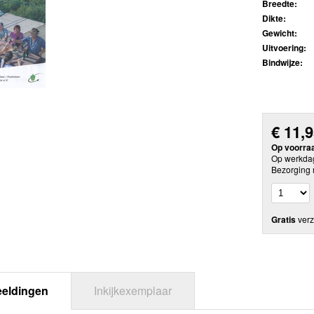
Breedte:
Dikte:
Gewicht:
Uitvoering:
Bindwijze:
€
11,
Op voorra
Op werkdag
Bezorging 
Gratis
verz
eeldingen
Inkijkexemplaar