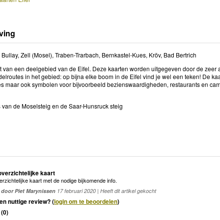
ving
, Bullay, Zell (Mosel), Traben-Trarbach, Bernkastel-Kues, Kröv, Bad Bertrich
 van een deelgebied van de Eifel. Deze kaarten worden uitgegeven door de zeer ac
lroutes in het gebied: op bijna elke boom in de Eifel vind je wel een teken! De k
s maar ook symbolen voor bijvoorbeeld bezienswaardigheden, restaurants en cam
 van de Moselsteig en de Saar-Hunsruck steig
overzichtelijke kaart
verzichtelijke kaart met de nodige bijkomende info.
door Piet Marynissen
17 februari 2020 | Heeft dit artikel gekocht
en nuttige review? (
login om te beoordelen
)
(
0
)