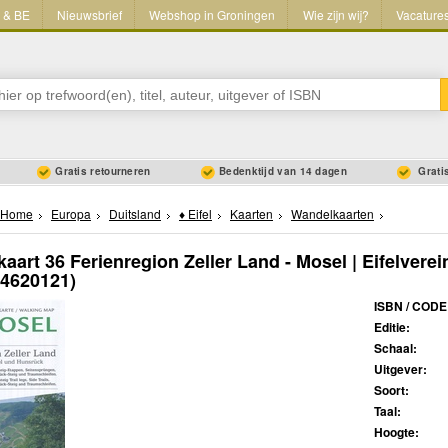
L & BE
Nieuwsbrief
Webshop in Groningen
Wie zijn wij?
Vacature
Gratis retourneren
Bedenktijd van 14 dagen
Gratis
Home
Europa
Duitsland
♦ Eifel
Kaarten
Wandelkaarten
aart 36 Ferienregion Zeller Land - Mosel | Eifelverei
44620121)
ISBN / CODE
Editie:
Schaal:
Uitgever:
Soort:
Taal:
Hoogte: