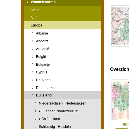
Wandelkaarten
Afrika
Azië
Europa
Albanië
Andorra
Armenië
België
Bulgarije
Overzich
Cyprus
De Alpen
Denemarken
Duitsland
Niedersachsen | Nedersaksen
♦ Eilanden Noordzeekust
♦ Ostfriesland
Eife
Schleswig - Holstein
wandelka