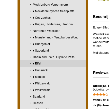
Mecklenburg Vorpommern
♦ Mecklenburgische Seenplatte
Beschrij
♦ Oostzeekust
♦ Rügen, Hiddensee, Usedom
Ediger-Eller
Nordrhein-Westfalen
Wandelkaart
♦ Munsterland - Teutoburger Woud
met de wande
wandelroute
♦ Ruhrgebiet
routes.
♦ Sauerland
Met etappes
Rheinland Pfalz | Rijnland Palts
♦ Eifel
♦ Hunsrück
Reviews
♦ Moezel
♦ Pfälzerwald
Duidelijke, 
Duidelijke, o
♦ Westerwald
Saarland
Vond u dit e
Hessen
Ja (
0
)
-
Nee 