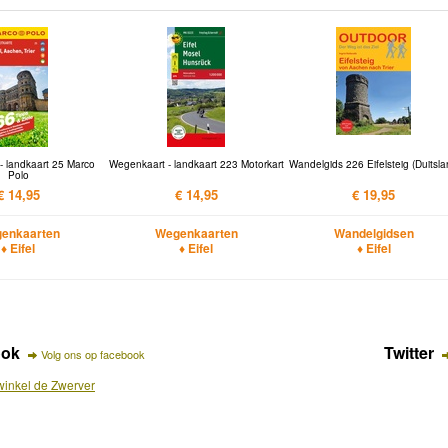
- landkaart 25 Marco
Wegenkaart - landkaart 223 Motorkart
Wandelgids 226 Eifelsteig (Duitsl
Polo
€ 14,95
€ 14,95
€ 19,95
enkaarten
Wegenkaarten
Wandelgidsen
♦ Eifel
♦ Eifel
♦ Eifel
ook
Twitter
Volg ons op facebook
inkel de Zwerver