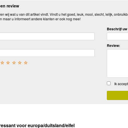
een review
n wij wat u van dit artikel vindt. Vindt u het goed, leuk, mooi, slecht, lelijk, onbruikb
n maar u informeert andere klanten er ook nog mee!
Beschrijf uw 
Review:
☆
☆
☆
☆
☆
Ik accep
ressant voor europa/duitsland/eifel