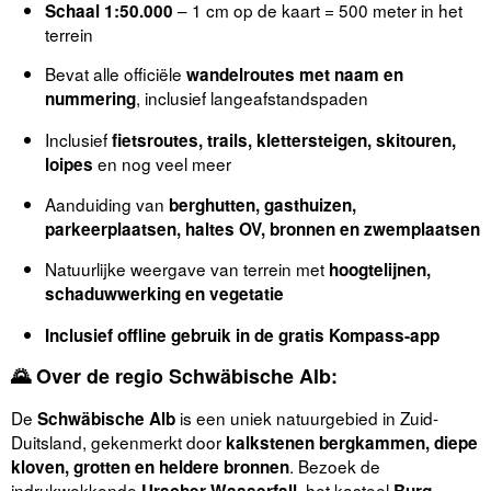
– 1 cm op de kaart = 500 meter in het
Schaal 1:50.000
terrein
Bevat alle officiële
wandelroutes met naam en
, inclusief langeafstandspaden
nummering
Inclusief
fietsroutes, trails, klettersteigen, skitouren,
en nog veel meer
loipes
Aanduiding van
berghutten, gasthuizen,
parkeerplaatsen, haltes OV, bronnen en zwemplaatsen
Natuurlijke weergave van terrein met
hoogtelijnen,
schaduwwerking en vegetatie
Inclusief offline gebruik in de gratis Kompass-app
🌄 Over de regio Schwäbische Alb:
De
is een uniek natuurgebied in Zuid-
Schwäbische Alb
Duitsland, gekenmerkt door
kalkstenen bergkammen, diepe
. Bezoek de
kloven, grotten en heldere bronnen
indrukwekkende
, het kasteel