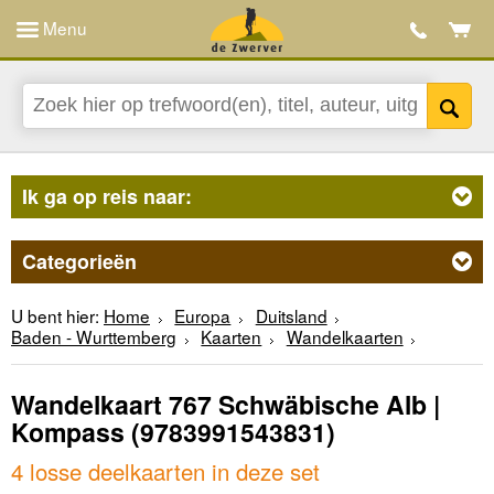
Menu
Ik ga op reis naar:
Categorieën
U bent hier:
Home
Europa
Duitsland
Baden - Wurttemberg
Kaarten
Wandelkaarten
Wandelkaart 767 Schwäbische Alb |
Kompass
(9783991543831)
4 losse deelkaarten in deze set