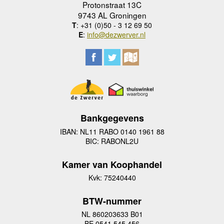
Protonstraat 13C
9743 AL Groningen
T
: +31 (0)50 - 3 12 69 50
E
:
info@dezwerver.nl
Bankgegevens
IBAN: NL11 RABO 0140 1961 88
BIC: RABONL2U
Kamer van Koophandel
Kvk: 75240440
BTW-nummer
NL 860203633 B01
BE 0541 545 456