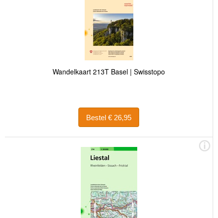
Wandelkaart 213T Basel | Swisstopo
Bestel € 26,95