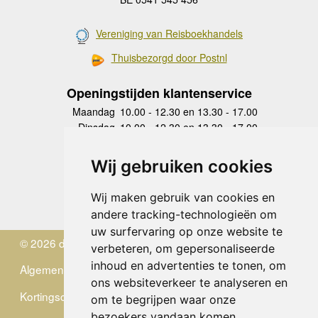
Vereniging van Reisboekhandels
Thuisbezorgd door Postnl
Openingstijden klantenservice
Maandag
10.00 - 12.30 en 13.30 - 17.00
Dinsdag
10.00 - 12.30 en 13.30 - 17.00
Woensdag
10.00 - 12.30 en 13.30 - 17.00
Donderdag
10.00 - 12.30 en 13.30 - 17.00
Wij gebruiken cookies
Vrijdag
10.00 - 12.30 en 13.30 - 17.00
Zaterdag
gesloten
Wij maken gebruik van cookies en
Zondag
gesloten
andere tracking-technologieën om
uw surfervaring op onze website te
© 2026 de Zwerver
verbeteren, om gepersonaliseerde
inhoud en advertenties te tonen, om
Algemene Voorwaarden
ons websiteverkeer te analyseren en
Kortingscode
om te begrijpen waar onze
bezoekers vandaan komen.