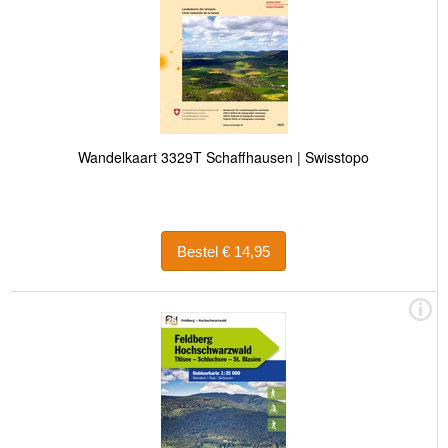
Wandelkaart 3329T Schaffhausen | Swisstopo
Bestel € 14,95