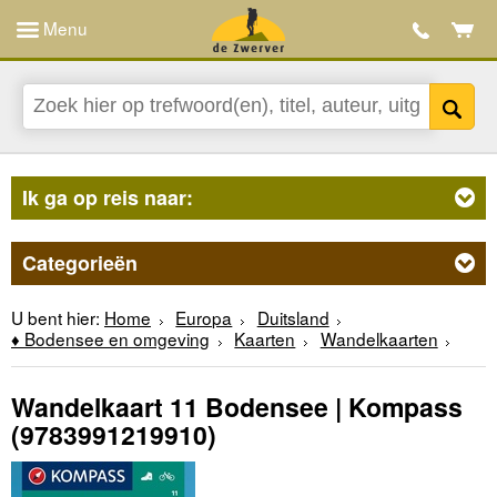
Menu
Ik ga op reis naar:
Categorieën
U bent hier:
Home
Europa
Duitsland
♦ Bodensee en omgeving
Kaarten
Wandelkaarten
Wandelkaart 11 Bodensee | Kompass
(9783991219910)