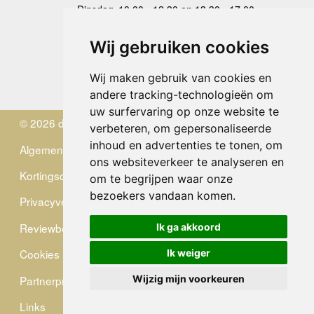
Dinsdag
10.00 - 12.30 en 13.30 - 17.00
Woensdag
10.00 - 12.30 en 13.30 - 17.00
Donderdag
10.00 - 12.30 en 13.30 - 17.00
Wij gebruiken cookies
Vrijdag
10.00 - 12.30 en 13.30 - 17.00
Zaterdag
gesloten
Wij maken gebruik van cookies en
Zondag
gesloten
andere tracking-technologieën om
uw surfervaring op onze website te
© 2026 de Zwerver
verbeteren, om gepersonaliseerde
inhoud en advertenties te tonen, om
Algemene Voorwaarden
ons websiteverkeer te analyseren en
Kortingscode
om te begrijpen waar onze
bezoekers vandaan komen.
Privacyverklaring
Reviewbeleid
Ik ga akkoord
Cookies
Ik weiger
Partnerprogramma
Wijzig mijn voorkeuren
Links