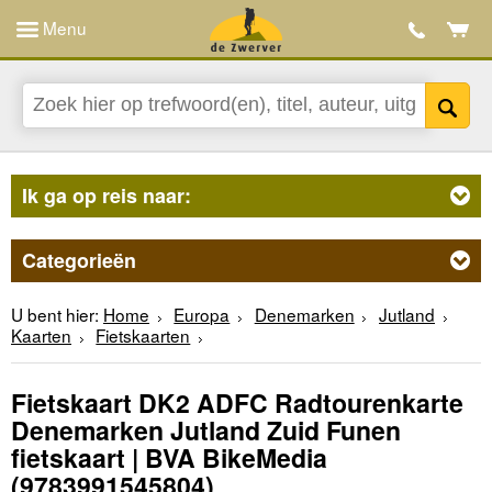
Menu
Ik ga op reis naar:
Categorieën
U bent hier:
Home
Europa
Denemarken
Jutland
Kaarten
Fietskaarten
Fietskaart DK2 ADFC Radtourenkarte
Denemarken Jutland Zuid Funen
fietskaart | BVA BikeMedia
(9783991545804)