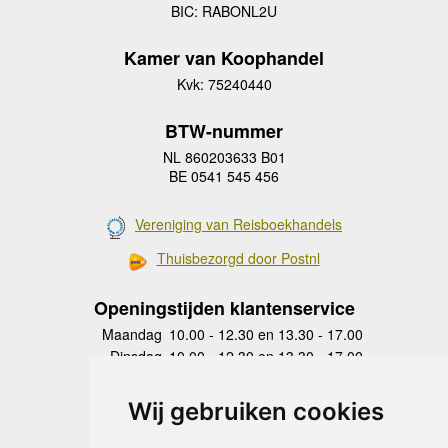
BIC: RABONL2U
Kamer van Koophandel
Kvk: 75240440
BTW-nummer
NL 860203633 B01
BE 0541 545 456
Vereniging van Reisboekhandels
Thuisbezorgd door Postnl
Openingstijden klantenservice
Maandag
10.00 - 12.30 en 13.30 - 17.00
Dinsdag
10.00 - 12.30 en 13.30 - 17.00
Woensdag
10.00 - 12.30 en 13.30 - 17.00
Donderdag
10.00 - 12.30 en 13.30 - 17.00
Wij gebruiken cookies
Vrijdag
10.00 - 12.30 en 13.30 - 17.00
Zaterdag
gesloten