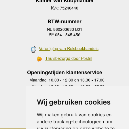
Kamer van Koophandel
Kvk: 75240440
BTW-nummer
NL 860203633 B01
BE 0541 545 456
Vereniging van Reisboekhandels
Thuisbezorgd door Postnl
Openingstijden klantenservice
Maandag
10.00 - 12.30 en 13.30 - 17.00
Dinsdag
10.00 - 12.30 en 13.30 - 17.00
Woensdag
10.00 - 12.30 en 13.30 - 17.00
Donderdag
10.00 - 12.30 en 13.30 - 17.00
Wij gebruiken cookies
Vrijdag
10.00 - 12.30 en 13.30 - 17.00
Zaterdag
gesloten
Wij maken gebruik van cookies en
Zondag
gesloten
andere tracking-technologieën om
uw surfervaring op onze website te