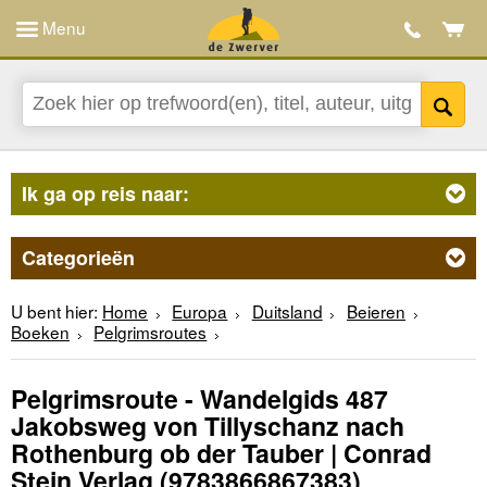
Menu
Ik ga op reis naar:
Categorieën
U bent hier:
Home
Europa
Duitsland
Beieren
Boeken
Pelgrimsroutes
Pelgrimsroute - Wandelgids 487
Jakobsweg von Tillyschanz nach
Rothenburg ob der Tauber | Conrad
Stein Verlag
(9783866867383)