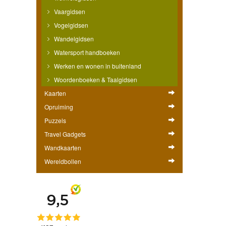
Vaargidsen
Vogelgidsen
Wandelgidsen
Watersport handboeken
Werken en wonen in buitenland
Woordenboeken & Taalgidsen
Kaarten
Opruiming
Puzzels
Travel Gadgets
Wandkaarten
Wereldbollen