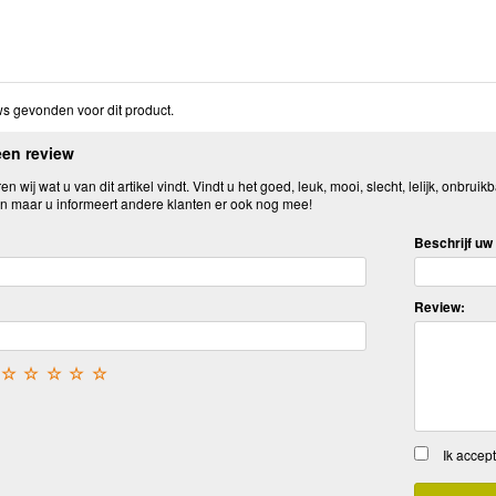
s gevonden voor dit product.
een review
n wij wat u van dit artikel vindt. Vindt u het goed, leuk, mooi, slecht, lelijk, onbruikb
n maar u informeert andere klanten er ook nog mee!
Beschrijf uw 
Review:
☆
☆
☆
☆
☆
Ik accep