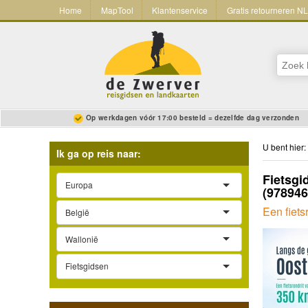
Home
MapTool
Klantenservice
Gratis retourneren N
Op werkdagen vóór 17:00 besteld = dezelfde dag verzonden
U bent hier:
Ik ga op reis naar:
Fietsgi
Europa
(97894
Een fiets
België
Wallonië
Fietsgidsen