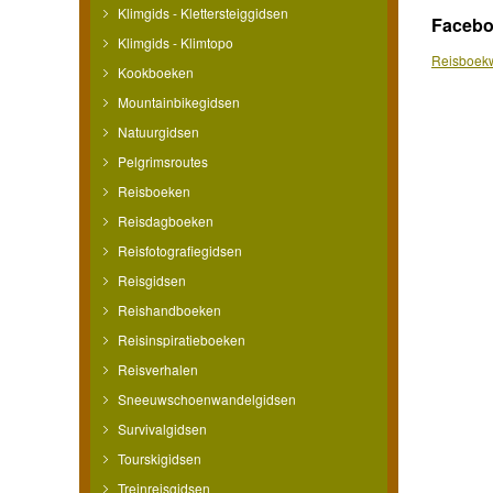
Klimgids - Klettersteiggidsen
Faceb
Klimgids - Klimtopo
Reisboekw
Kookboeken
Mountainbikegidsen
Natuurgidsen
Pelgrimsroutes
Reisboeken
Reisdagboeken
Reisfotografiegidsen
Reisgidsen
Reishandboeken
Reisinspiratieboeken
Reisverhalen
Sneeuwschoenwandelgidsen
Survivalgidsen
Tourskigidsen
Treinreisgidsen