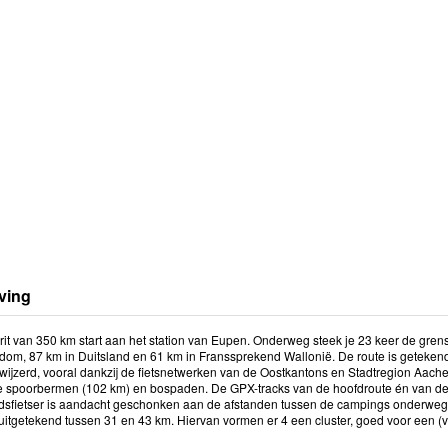
ving
rit van 350 km start aan het station van Eupen. Onderweg steek je 23 keer de gren
dom, 87 km in Duitsland en 61 km in Franssprekend Wallonië. De route is geteken
jzerd, vooral dankzij de fietsnetwerken van de Oostkantons en Stadtregion Aachen
 spoorbermen (102 km) en bospaden. De GPX-tracks van de hoofdroute én van de 
dsfietser is aandacht geschonken aan de afstanden tussen de campings onderweg. 
uitgetekend tussen 31 en 43 km. Hiervan vormen er 4 een cluster, goed voor een