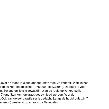
s over en maak je 3 drielandenpunten mee. Je vertoeft 22 km in het
d op 26 kaarten op schaal 1:75.000 (1cm=750m). De route is voor
. Bovendien fiets je zowat 65 %van de route op verkeersvrije
7 rondritten kunnen gratis gedownload worden. Voor de
Ook aan de eendagsfietser is gedacht. Langs de hoofdroute zijn 7
 (verlengd) weekend op en rond de Vennbahn.