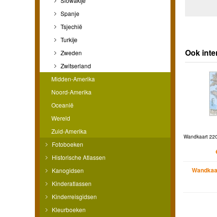
Slowakije
Spanje
Tsjechië
Turkije
Ook inte
Zweden
Zwitserland
Midden-Amerika
Noord-Amerika
Oceanië
Wereld
Zuid-Amerika
Wandkaart 2207
Fotoboeken
Historische Atlassen
Wandkaar
Kanogidsen
Kinderatlassen
Kinderreisgidsen
Kleurboeken