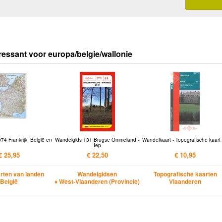
ressant voor europa/belgie/wallonie
4 Frankrijk, België en
Wandelgids 131 Brugse Ommeland -
Wandelkaart - Topografische kaart
Iep
€ 25,95
€ 22,50
€ 10,95
ten van landen
Wandelgidsen
Topografische kaarten
België
♦ West-Vlaanderen (Provincie)
Vlaanderen