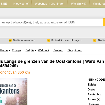
L & BE
Nieuwsbrief
Webshop in Groningen
Wie zijn wij?
Vacature
Gratis retourneren
Bedenktijd van 14 dagen
Gratis
Home
Europa
België
Wallonië
Boeken
Fietsgidsen
ds Langs de grenzen van de Oostkantons | Ward Van
64594249)
rondrit van 350 km
ISBN / CODE
Editie:
Druk:
Aantal blz.:
Auteur(s):
Uitgever: