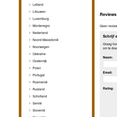
Letland
Litouwen
Reviews
Luxemburg
Montenegro
Geen review
Nederland
Schrijf 
Noord-Macedonië
Graag hore
Noorwegen
om te doe
Oekraïne
Naam:
Oostenrijk
Polen
Email:
Portugal
Roemenië
Rating:
Rusland
Schotland
Servië
Slovenië