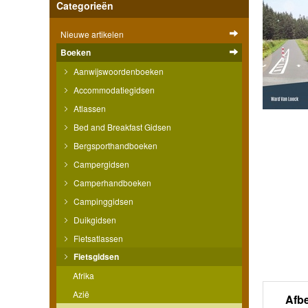
Categorieën
Nieuwe artikelen
Boeken
Aanwijswoordenboeken
Accommodatiegidsen
Atlassen
Bed and Breakfast Gidsen
Bergsporthandboeken
Campergidsen
Camperhandboeken
Campinggidsen
Duikgidsen
Fietsatlassen
Fietsgidsen
Afrika
Azië
Afb