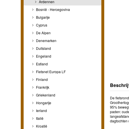
Ardennen
Bosnië - Hercegovina
Bulgarije
Cyprus
De Alpen
Denemarken
Duitsland
Engeland
Estland
Fietsnet Europa LF
Finland
Beschrij
Frankrijk
Griekenland
De fietsrond
Groothertog
Hongarije
95% bewegwi
Ierland
paden: oude
langeafstan
Italië
dagtochten 
Kroatië