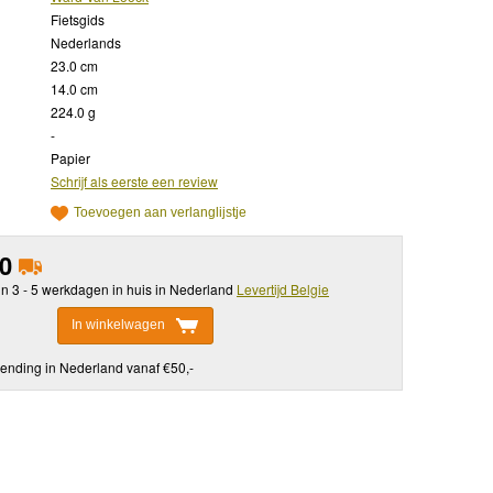
Fietsgids
Nederlands
23.0 cm
14.0 cm
224.0 g
-
Papier
Schrijf als eerste een review
Toevoegen aan verlanglijstje
50
in 3 - 5 werkdagen in huis in Nederland
Levertijd Belgie
In winkelwagen
ending in Nederland vanaf €50,-