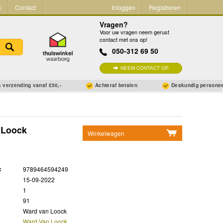
s
Contact
Inloggen
Registreren
Vragen?
Voor uw vragen neem gerust
contact met ons op!
050-312 69 50
NEEM CONTACT OP
 verzending vanaf €50,-
Achteraf betalen
Deskundig persone
 Loock
Winkelwagen
Geen items in winkelwagen
Ga naar winkelwagen
:
9789464594249
15-09-2022
1
91
Ward van Loock
Ward Van Loock