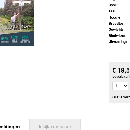
Soort:
Taal:
Hoogte:
Breedte:
Gewicht:
Bindwijze:
Uitvoering:
€
19,
Leverbaar 
Gratis
verz
eeldingen
Inkijkexemplaar