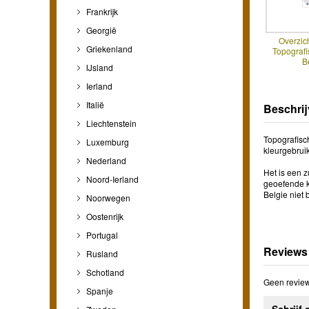
Frankrijk
Georgië
Overzic
Griekenland
Topografi
B
IJsland
Ierland
Italië
Beschrij
Liechtenstein
Topografisch
Luxemburg
kleurgebrui
Nederland
Het is een z
Noord-Ierland
geoefende ka
Belgie niet 
Noorwegen
Oostenrijk
Portugal
Reviews
Rusland
Schotland
Geen review
Spanje