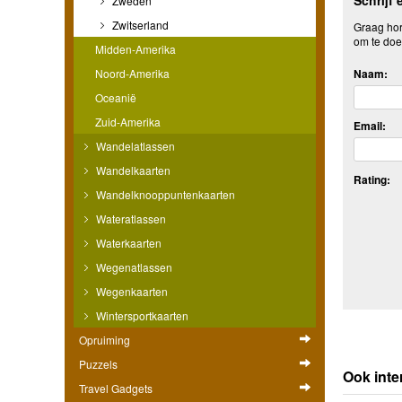
Schrijf 
Zweden
Zwitserland
Graag hore
om te doe
Midden-Amerika
Noord-Amerika
Naam:
Oceanië
Zuid-Amerika
Email:
Wandelatlassen
Wandelkaarten
Rating:
Wandelknooppuntenkaarten
Wateratlassen
Waterkaarten
Wegenatlassen
Wegenkaarten
Wintersportkaarten
Opruiming
Puzzels
Ook inte
Travel Gadgets