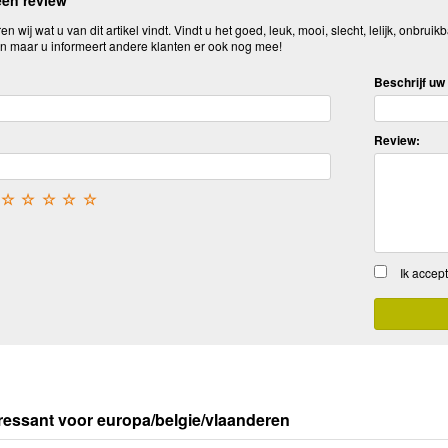
een review
n wij wat u van dit artikel vindt. Vindt u het goed, leuk, mooi, slecht, lelijk, onbruikb
n maar u informeert andere klanten er ook nog mee!
Beschrijf uw 
Review:
☆
☆
☆
☆
☆
Ik accep
ressant voor europa/belgie/vlaanderen