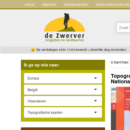
Home
MapTool
Klantenservice
Gratis retourneren N
Op werkdagen vóór 17:00 besteld = dezelfde dag verzonden
U bent hier:
Ik ga op reis naar:
Topogra
Europa
Nationa
België
Vlaanderen
Topografische kaarten