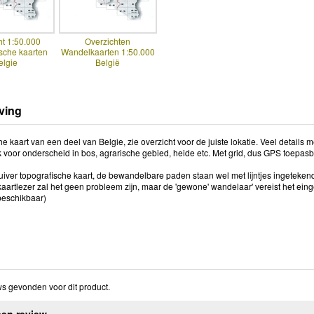
ht 1:50.000
Overzichten
sche kaarten
Wandelkaarten 1:50.000
elgie
België
ving
e kaart van een deel van Belgie, zie overzicht voor de juiste lokatie. Veel details m
k voor onderscheid in bos, agrarische gebied, heide etc. Met grid, dus GPS toepasb
uiver topografische kaart, de bewandelbare paden staan wel met lijntjes ingetekend
artlezer zal het geen probleem zijn, maar de 'gewone' wandelaar' vereist het einge
beschikbaar)
s gevonden voor dit product.