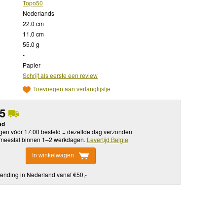
Topo50
Nederlands
22.0 cm
11.0 cm
55.0 g
-
Papier
Schrijf als eerste een review
Toevoegen aan verlanglijstje
95
ad
en vóór 17:00 besteld = dezelfde dag verzonden
meestal binnen 1–2 werkdagen.
Levertijd Belgie
In winkelwagen
ending in Nederland vanaf €50,-