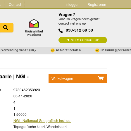
s
Contact
Inloggen
Registreren
Vragen?
Voor uw vragen neem gerust
contact met ons op!
050-312 69 50
NEEM CONTACT OP
 verzending vanaf €50,-
Achteraf betalen
Deskundig persone
arle | NGI -
Winkelwagen
Geen items in winkelwagen
:
9789462353923
Ga naar winkelwagen
06-11-2020
4
1
1:50000
NGI - Nationaal Geografisch Instituut
Topografische kaart, Wandelkaart