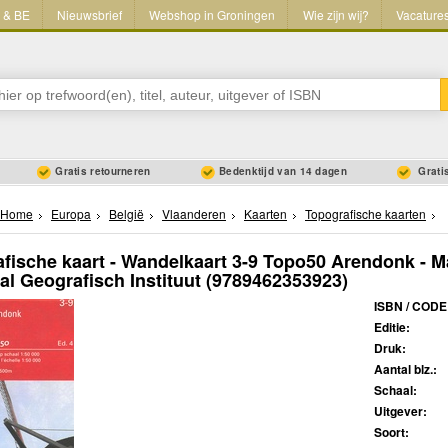
L & BE
Nieuwsbrief
Webshop in Groningen
Wie zijn wij?
Vacature
Gratis retourneren
Bedenktijd van 14 dagen
Gratis
Home
Europa
België
Vlaanderen
Kaarten
Topografische kaarten
fische kaart - Wandelkaart 3-9 Topo50 Arendonk - Ma
al Geografisch Instituut
(9789462353923)
ISBN / CODE
Editie:
Druk:
Aantal blz.:
Schaal:
Uitgever:
Soort: