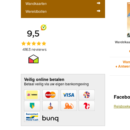
Wandkaarten
Wereldbollen
Wandelkaa
Wan
♦ Antwer
Veilig online betalen
Betaal veilig via uw eigen bankomgeving
Faceb
Reisboekw