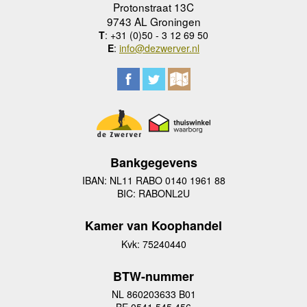
Protonstraat 13C
9743 AL Groningen
T
: +31 (0)50 - 3 12 69 50
E
:
info@dezwerver.nl
Bankgegevens
IBAN: NL11 RABO 0140 1961 88
BIC: RABONL2U
Kamer van Koophandel
Kvk: 75240440
BTW-nummer
NL 860203633 B01
BE 0541 545 456