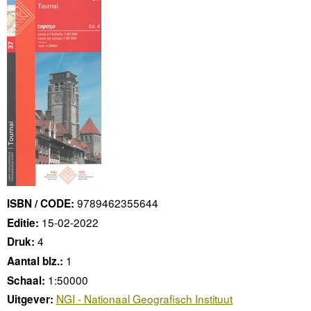
9789462355644
ISBN / CODE:
15-02-2022
Editie:
4
Druk:
1
Aantal blz.:
1:50000
Schaal:
NGI - Nationaal Geografisch Instituut
Uitgever: