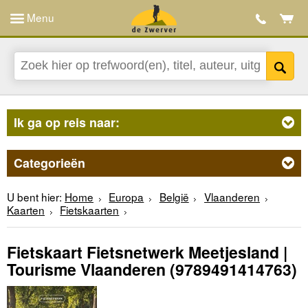
Menu
Ik ga op reis naar:
Categorieën
U bent hier:
Home
Europa
België
Vlaanderen
Kaarten
Fietskaarten
Fietskaart Fietsnetwerk Meetjesland |
Tourisme Vlaanderen
(9789491414763)