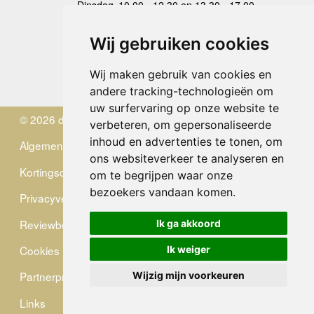
Dinsdag
10.00 - 12.30 en 13.30 - 17.00
Woensdag
10.00 - 12.30 en 13.30 - 17.00
Donderdag
10.00 - 12.30 en 13.30 - 17.00
Wij gebruiken cookies
Vrijdag
10.00 - 12.30 en 13.30 - 17.00
Zaterdag
gesloten
Wij maken gebruik van cookies en
Zondag
gesloten
andere tracking-technologieën om
uw surfervaring op onze website te
© 2026 de Zwerver
verbeteren, om gepersonaliseerde
inhoud en advertenties te tonen, om
Algemene Voorwaarden
ons websiteverkeer te analyseren en
Kortingscode
om te begrijpen waar onze
bezoekers vandaan komen.
Privacyverklaring
Reviewbeleid
Ik ga akkoord
Cookies
Ik weiger
Partnerprogramma
Wijzig mijn voorkeuren
Links