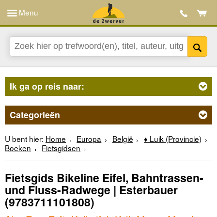
Menu
Ik ga op reis naar:
Categorieën
U bent hier:
Home
Europa
België
♦ Luik (Provincie)
Boeken
Fietsgidsen
Fietsgids Bikeline Eifel, Bahntrassen-
und Fluss-Radwege | Esterbauer
(9783711101808)