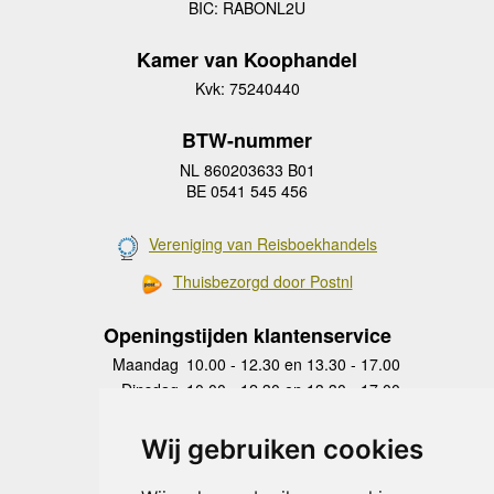
BIC: RABONL2U
Kamer van Koophandel
Kvk: 75240440
BTW-nummer
NL 860203633 B01
BE 0541 545 456
Vereniging van Reisboekhandels
Thuisbezorgd door Postnl
Openingstijden klantenservice
Maandag
10.00 - 12.30 en 13.30 - 17.00
Dinsdag
10.00 - 12.30 en 13.30 - 17.00
Woensdag
10.00 - 12.30 en 13.30 - 17.00
Donderdag
10.00 - 12.30 en 13.30 - 17.00
Wij gebruiken cookies
Vrijdag
10.00 - 12.30 en 13.30 - 17.00
Zaterdag
gesloten