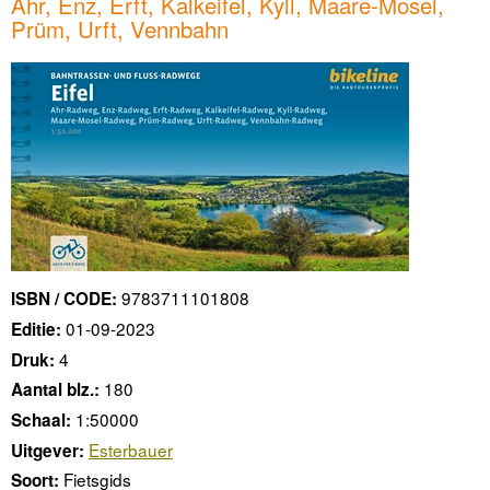
Ahr, Enz, Erft, Kalkeifel, Kyll, Maare-Mosel,
Prüm, Urft, Vennbahn
9783711101808
ISBN / CODE:
01-09-2023
Editie:
4
Druk:
180
Aantal blz.:
1:50000
Schaal:
Esterbauer
Uitgever:
Fietsgids
Soort: