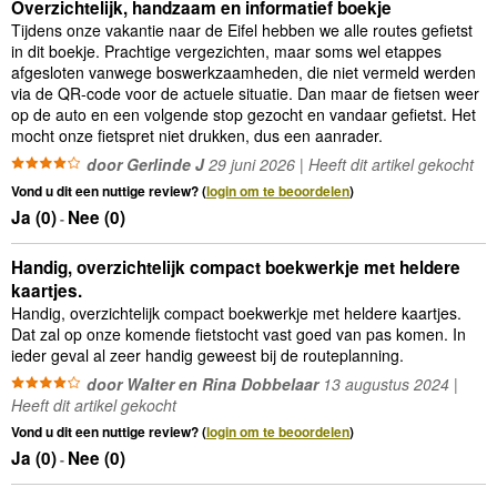
Overzichtelijk, handzaam en informatief boekje
Tijdens onze vakantie naar de Eifel hebben we alle routes gefietst
in dit boekje. Prachtige vergezichten, maar soms wel etappes
afgesloten vanwege boswerkzaamheden, die niet vermeld werden
via de QR-code voor de actuele situatie. Dan maar de fietsen weer
op de auto en een volgende stop gezocht en vandaar gefietst. Het
mocht onze fietspret niet drukken, dus een aanrader.
door Gerlinde J
29 juni 2026 | Heeft dit artikel gekocht
Vond u dit een nuttige review? (
login om te beoordelen
)
Ja (
0
)
Nee (
0
)
-
Handig, overzichtelijk compact boekwerkje met heldere
kaartjes.
Handig, overzichtelijk compact boekwerkje met heldere kaartjes.
Dat zal op onze komende fietstocht vast goed van pas komen. In
ieder geval al zeer handig geweest bij de routeplanning.
door Walter en Rina Dobbelaar
13 augustus 2024 |
Heeft dit artikel gekocht
Vond u dit een nuttige review? (
login om te beoordelen
)
Ja (
0
)
Nee (
0
)
-