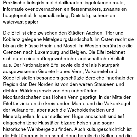
Praktische fietsgids met detailkaarten, ingetekende route,
informatie over overnachten en fietsenmakers, zwaarte en
hoogteprofiel. In spiraalbinding, Duitstalig, scheur- en
watervast papier
Die Eifel ist eine zwischen den Städten Aachen, Trier und
Koblenz gelegene Mittelgebirgslandschaft. Im Osten reicht sie
bis an die Flüsse Rhein und Mosel, im Westen berührt sie die
Grenzen nach Luxemburg und Belgien. Die Eifel zeichnet
sich durch eine außergewöhnliche landschaftliche Vielfalt
aus. Der Nationalpark Eifel sowie die drei als Naturpark
ausgewiesenen Gebiete Hohes Venn, Vulkaneifel und
Südeifel stellen besonders geschützte Bereiche innerhalb der
Region dar. Der Norden ist von den weiten Stauseen und
dichten Wäldern sowie von den unberührten
Moorlandschaften des Hohen Venn geprägt. In der Mitte der
Eifel faszinieren die kreisrunden Maare und die Vulkankegel
der Vulkaneifel, aber auch die Wacholderheiden und
Mineralquellen. In der südlichen Hügellandschaft sind tief
eingeschnittene Flusstäler, bizarre Felsen und sogar
historische Weinberge zu finden. Auch kulturgeschichtlich ist
die Eifel überaus interessant, denn bereits die Kelten und die