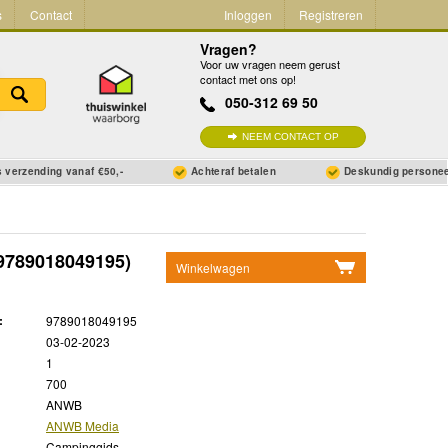
s
Contact
Inloggen
Registreren
Vragen?
Voor uw vragen neem gerust
contact met ons op!
050-312 69 50
NEEM CONTACT OP
 verzending vanaf €50,-
Achteraf betalen
Deskundig persone
9789018049195)
Winkelwagen
Geen items in winkelwagen
:
9789018049195
Ga naar winkelwagen
03-02-2023
1
700
ANWB
ANWB Media
Campinggids