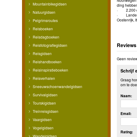
Noorwegen to
Mountainbikegidsen
ding hebben
· 2.200 ca
Natuurgidsen
· Landen: N
Oostenrijk, 
Pelgrimsroutes
Reisboeken
Reisdagboeken
Reviews
Reisfotografiegidsen
Reisgidsen
Geen review
Reishandboeken
Reisinspiratieboeken
Schrijf 
Reisverhalen
Graag hore
om te doe
Sneeuwschoenwandelgidsen
Survivalgidsen
Naam:
Tourskigidsen
Treinreisgidsen
Email:
Vaargidsen
Vogelgidsen
Rating:
Wandelgidsen