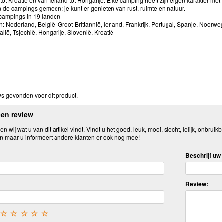
t Kroatië en van Ierland tot Hongarije. Elke camping heeft zijn eigen karakter met 
 de campings gemeen: je kunt er genieten van rust, ruimte en natuur.
mpings in 19 landen
ederland, België, Groot-Brittannië, Ierland, Frankrijk, Portugal, Spanje, Noorw
Italië, Tsjechië, Hongarije, Slovenië, Kroatië
s gevonden voor dit product.
een review
n wij wat u van dit artikel vindt. Vindt u het goed, leuk, mooi, slecht, lelijk, onbruikb
n maar u informeert andere klanten er ook nog mee!
Beschrijf uw 
Review:
☆
☆
☆
☆
☆