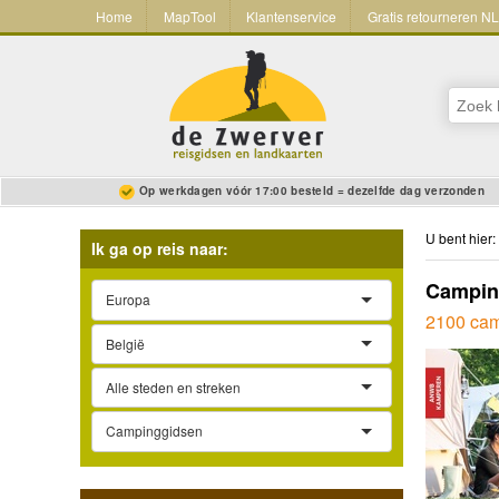
Home
MapTool
Klantenservice
Gratis retourneren N
Op werkdagen vóór 17:00 besteld = dezelfde dag verzonden
U bent hier:
Ik ga op reis naar:
Campin
Europa
2100 cam
België
Alle steden en streken
Campinggidsen