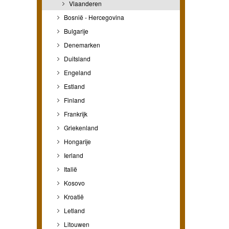
Vlaanderen
Bosnië - Hercegovina
Bulgarije
Denemarken
Duitsland
Engeland
Estland
Finland
Frankrijk
Griekenland
Hongarije
Ierland
Italië
Kosovo
Kroatië
Letland
Litouwen