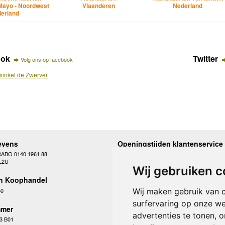
Mayo - Noordwest
Vlaanderen
Nederland
Ierland
ook
Twitter
Volg ons op facebook
inkel de Zwerver
evens
Openingstijden klantenservice
RABO 0140 1961 88
Maandag
10.00 - 12.30 en 13
L2U
Dinsdag
10.00 - 12.30 en 13
Wij gebruiken c
Woensdag
10.00 - 12.30 en 13
n Koophandel
Donderdag
10.00 - 12.30 en 13
Vrijdag
10.00 - 12.30 en 13
40
Wij maken gebruik van 
Zaterdag
gesloten
surfervaring op onze we
Zondag
gesloten
mer
advertenties te tonen, 
3 B01