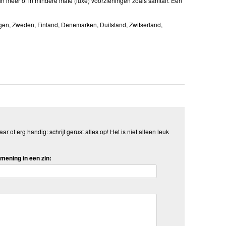
in meer of in mindere mate (luxe) voorzieningen zoals sanitair. Eén
egen, Zweden, Finland, Denemarken, Duitsland, Zwitserland,
aar of erg handig: schrijf gerust alles op! Het is niet alleen leuk
mening in een zin: