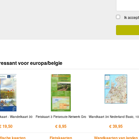
Ik accep
ressant voor europa/belgie
kaart - Wandelkaart 30
Fietskaart 3 Fietsroute-Netwerk Gro
Wandkaart 34 Nederland Basic, 10
€ 19,50
€ 8,95
€ 39,95
fische kaarten
Fietskaarten
Wandkaarten van landen