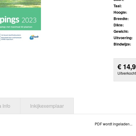
Taal:
Hoogte:
Breedte:
Dikte:
Gewicht:
Uitvoering:
Bindwijze:
€
14,
Uitverkocht
a Info
Inkijkexemplaar
PDF wordt ingeladen...