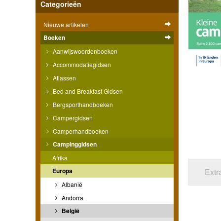
Categorieën
Nieuwe artikelen
Boeken
Aanwijswoordenboeken
Accommodatiegidsen
Atlassen
Bed and Breakfast Gidsen
Bergsporthandboeken
Campergidsen
Camperhandboeken
Campinggidsen
Afrika
Europa
Extr
Albanië
Andorra
België