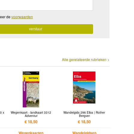
teer de
voorwaarden
Alle gerelateerde rubrieken >
0 x
Wegenkaart - landkaart 3312
Wandelgids 296 Elba | Rother
Adventur
Bergver
€ 18,50
€ 18,50
Wegenkaarten
Wandelgidsen