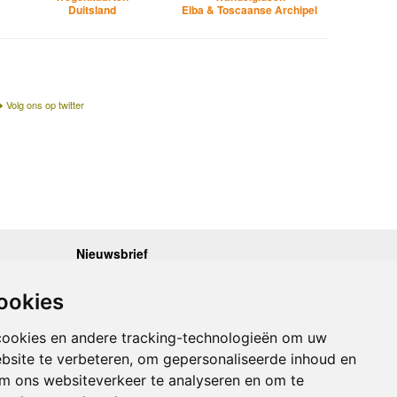
Duitsland
Elba & Toscaanse Archipel
Volg ons op twitter
Nieuwsbrief
.30 - 17.00
Op de hoogte blijven van nieuwe reisgidsen,
travelgadgets en kaarten? Geef u op voor onze
.30 - 17.00
ookies
nieuwsbrief. U ontvangt de nieuwsbrief 1x per maand.
.30 - 17.00
.30 - 17.00
Bekijk hier onze laatste nieuwsbrief:
.30 - 17.00
cookies en andere tracking-technologieën om uw
Onze laatste Nieuwsbrief
bsite te verbeteren, om gepersonaliseerde inhoud en
om ons websiteverkeer te analyseren en om te
Inschrijven