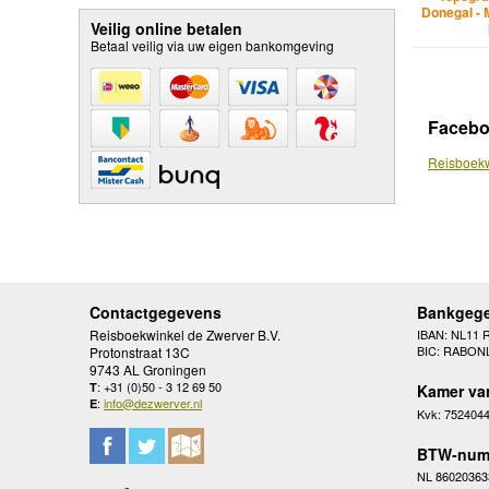
Donegal - 
Veilig online betalen
Betaal veilig via uw eigen bankomgeving
Faceb
Reisboekw
Contactgegevens
Bankgeg
Reisboekwinkel de Zwerver B.V.
IBAN: NL11 
BIC: RABON
Protonstraat 13C
9743 AL Groningen
: +31 (0)50 - 3 12 69 50
T
Kamer va
:
info@dezwerver.nl
E
Kvk: 752404
BTW-num
NL 86020363