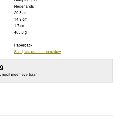
Nederlands
20.5 cm
14.9 cm
1.7 cm
468.0 g
-
Paperback
Schrijf als eerste een review
99
, nooit meer leverbaar