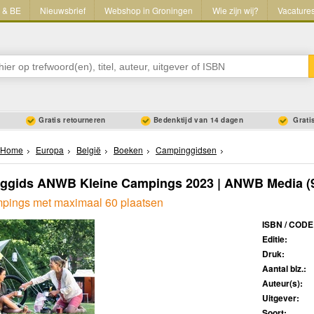
L & BE
Nieuwsbrief
Webshop in Groningen
Wie zijn wij?
Vacature
Gratis retourneren
Bedenktijd van 14 dagen
Gratis
Home
Europa
België
Boeken
Campinggidsen
ggids ANWB Kleine Campings 2023 | ANWB Media
(
pings met maximaal 60 plaatsen
ISBN / CODE
Editie:
Druk:
Aantal blz.:
Auteur(s):
Uitgever:
Soort: