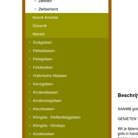
Zweden
Zwitserland
Noord-Amerika
Oceanië
Wereld
Duikgidsen
Fietsatlassen
Fietsgidsen
Fotoboeken
Historische Atlassen
Kanogidsen
Kinderatlassen
Beschrij
Kinderreisgidsen
Kleurboeken
AANWB gids
Klimgids - Klettersteiggidsen
GENIETEN 
Klimgids - Klimtopo
Wil je tijd
gids in han
Kookboeken