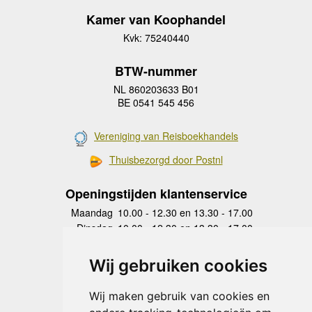
Kamer van Koophandel
Kvk: 75240440
BTW-nummer
NL 860203633 B01
BE 0541 545 456
Vereniging van Reisboekhandels
Thuisbezorgd door Postnl
Openingstijden klantenservice
Maandag
10.00 - 12.30 en 13.30 - 17.00
Dinsdag
10.00 - 12.30 en 13.30 - 17.00
Woensdag
10.00 - 12.30 en 13.30 - 17.00
Donderdag
10.00 - 12.30 en 13.30 - 17.00
Wij gebruiken cookies
Vrijdag
10.00 - 12.30 en 13.30 - 17.00
Zaterdag
gesloten
Wij maken gebruik van cookies en
Zondag
gesloten