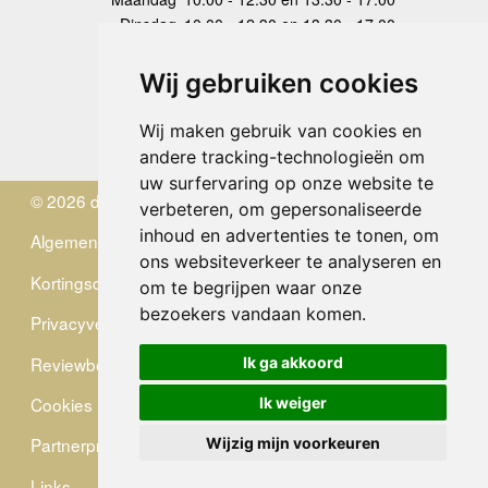
Dinsdag
10.00 - 12.30 en 13.30 - 17.00
Woensdag
10.00 - 12.30 en 13.30 - 17.00
Donderdag
10.00 - 12.30 en 13.30 - 17.00
Wij gebruiken cookies
Vrijdag
10.00 - 12.30 en 13.30 - 17.00
Zaterdag
gesloten
Wij maken gebruik van cookies en
Zondag
gesloten
andere tracking-technologieën om
uw surfervaring op onze website te
© 2026 de Zwerver
verbeteren, om gepersonaliseerde
inhoud en advertenties te tonen, om
Algemene Voorwaarden
ons websiteverkeer te analyseren en
Kortingscode
om te begrijpen waar onze
bezoekers vandaan komen.
Privacyverklaring
Reviewbeleid
Ik ga akkoord
Cookies
Ik weiger
Partnerprogramma
Wijzig mijn voorkeuren
Links