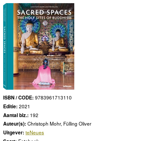
9783961713110
ISBN / CODE:
2021
Editie:
192
Aantal blz.:
Christoph Mohr, Fülling Oliver
Auteur(s):
teNeues
Uitgever:
Fotoboek