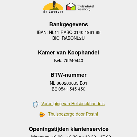
Bankgegevens
IBAN: NL11 RABO 0140 1961 88
BIC: RABONL2U
Kamer van Koophandel
Kvk: 75240440
BTW-nummer
NL 860203633 B01
BE 0541 545 456
Vereniging van Reisboekhandels
Thuisbezorgd door Postnl
Openingstijden klantenservice
Maandag
10.00 - 12.30 en 13.30 - 17.00