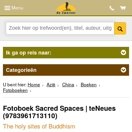
Menu
Ik ga op reis naar:
Categorieën
U bent hier:
Home
Azië
China
Boeken
Fotoboeken
Fotoboek Sacred Spaces | teNeues
(9783961713110)
The holy sites of Buddhism