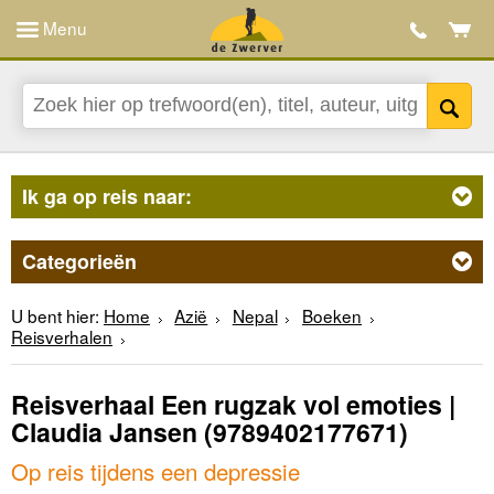
Menu
Ik ga op reis naar:
Categorieën
U bent hier:
Home
Azië
Nepal
Boeken
Reisverhalen
Reisverhaal Een rugzak vol emoties |
Claudia Jansen
(9789402177671)
Op reis tijdens een depressie