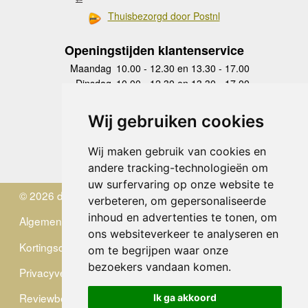
Thuisbezorgd door Postnl
Openingstijden klantenservice
Maandag
10.00 - 12.30 en 13.30 - 17.00
Dinsdag
10.00 - 12.30 en 13.30 - 17.00
Woensdag
10.00 - 12.30 en 13.30 - 17.00
Donderdag
10.00 - 12.30 en 13.30 - 17.00
Wij gebruiken cookies
Vrijdag
10.00 - 12.30 en 13.30 - 17.00
Zaterdag
gesloten
Wij maken gebruik van cookies en
Zondag
gesloten
andere tracking-technologieën om
uw surfervaring op onze website te
© 2026 de Zwerver
verbeteren, om gepersonaliseerde
inhoud en advertenties te tonen, om
Algemene Voorwaarden
ons websiteverkeer te analyseren en
Kortingscode
om te begrijpen waar onze
bezoekers vandaan komen.
Privacyverklaring
Reviewbeleid
Ik ga akkoord