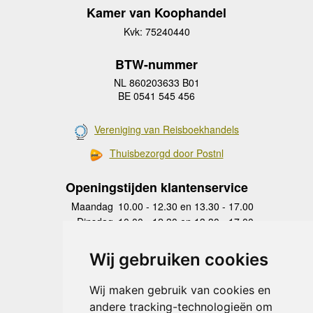
Kamer van Koophandel
Kvk: 75240440
BTW-nummer
NL 860203633 B01
BE 0541 545 456
Vereniging van Reisboekhandels
Thuisbezorgd door Postnl
Openingstijden klantenservice
Maandag
10.00 - 12.30 en 13.30 - 17.00
Dinsdag
10.00 - 12.30 en 13.30 - 17.00
Woensdag
10.00 - 12.30 en 13.30 - 17.00
Donderdag
10.00 - 12.30 en 13.30 - 17.00
Wij gebruiken cookies
Vrijdag
10.00 - 12.30 en 13.30 - 17.00
Zaterdag
gesloten
Wij maken gebruik van cookies en
Zondag
gesloten
andere tracking-technologieën om