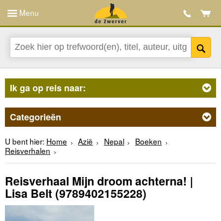
Menu
Ik ga op reis naar:
Categorieën
U bent hier:
Home
Azië
Nepal
Boeken
Reisverhalen
Reisverhaal Mijn droom achterna! |
Lisa Belt
(9789402155228)