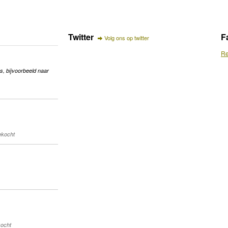
Twitter
F
Volg ons op twitter
Re
s, bijvoorbeeld naar
gekocht
kocht