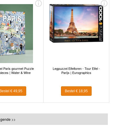
l Paris gourmet Puzzle
Legpuzzel Eifeltoren - Tour Eifel -
pieces | Water & Wine
Parijs | Eurographics
Bestel € 49,95
Bestel € 18,95
lgende >>