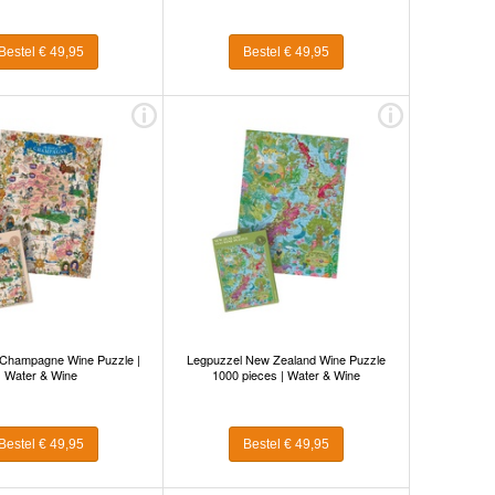
Bestel € 49,95
Bestel € 49,95
 Champagne Wine Puzzle |
Legpuzzel New Zealand Wine Puzzle
Water & Wine
1000 pieces | Water & Wine
Bestel € 49,95
Bestel € 49,95