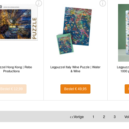
zzel Hong Kong | Rebo
Legpuzzel Italy Wine Puzzle | Water
Legpuzze
Productions
& Wine
1000 
Bestel € 12,99
Bestel € 49,95
<<Vorige
1
2
3
Vo