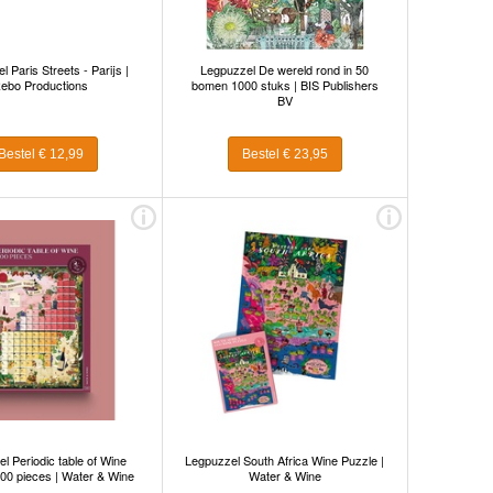
 Paris Streets - Parijs |
Legpuzzel De wereld rond in 50
ebo Productions
bomen 1000 stuks | BIS Publishers
BV
Bestel € 12,99
Bestel € 23,95
l Periodic table of Wine
Legpuzzel South Africa Wine Puzzle |
00 pieces | Water & Wine
Water & Wine