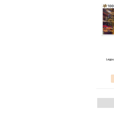
Legpu