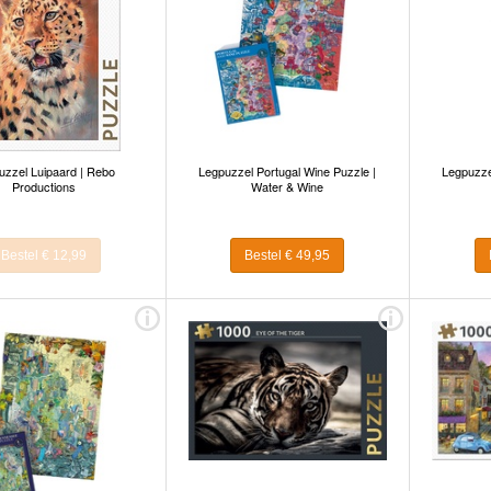
uzzel Luipaard | Rebo
Legpuzzel Portugal Wine Puzzle |
Legpuzzel
Productions
Water & Wine
Bestel € 12,99
Bestel € 49,95