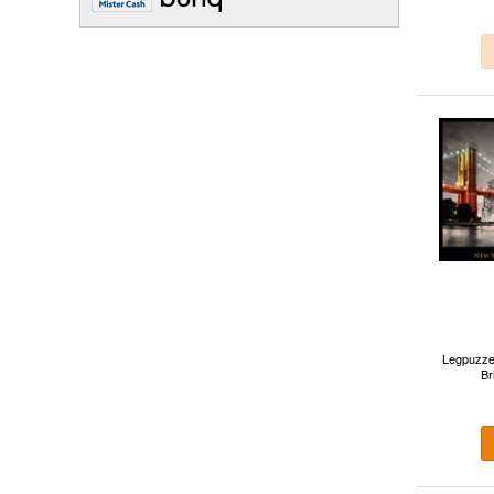
Legpuzzel
Br