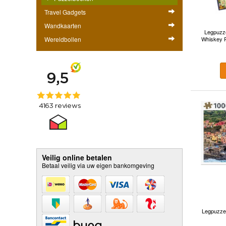
Travel Gadgets
Wandkaarten
Legpuzz
Wereldbollen
Whiskey P
Veilig online betalen
Betaal veilig via uw eigen bankomgeving
Legpuzzel