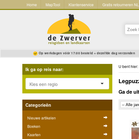
Home
MapTool
Klantenservice
Gratis retourneren N
Op werkdagen vóór 17:00 besteld = dezelfde dag verzonden
U bent hier:
Ik ga op reis naar:
Legpuzz
Ga de ui
Categorieën
Nieuwe artikelen
Boeken
Kaarten