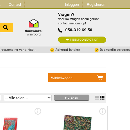
s
Contact
Inloggen
Registreren
Vragen?
Voor uw vragen neem gerust
contact met ons op!
050-312 69 50
NEEM CONTACT OP
 verzending vanaf €50,-
Achteraf betalen
Deskundig persone
Winkelwagen
Geen items in winkelwagen
Ga naar winkelwagen