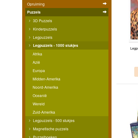
Opruiming
Puzzels
3D Puzzels
Kinderpuzzels
Legpuzzels
Legpuzzels - 1000 stukjes
Legp
Afrika
Azië
Europa
Midden-Amerika
Noord-Amerika
Oceanië
Wereld
Zuid-Amerika
Legpuzzels - 500 stukjes
Magnetische puzzels
Puzzelboeken