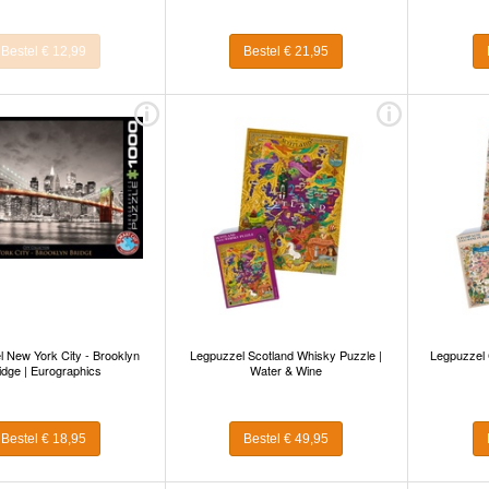
Bestel € 12,99
Bestel € 21,95
 New York City - Brooklyn
Legpuzzel Scotland Whisky Puzzle |
Legpuzzel
idge | Eurographics
Water & Wine
Bestel € 18,95
Bestel € 49,95