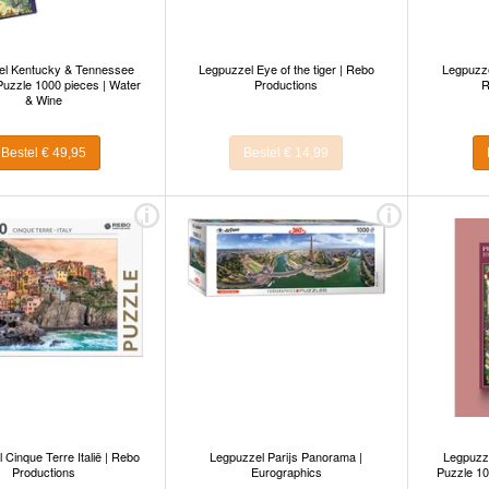
el Kentucky & Tennessee
Legpuzzel Eye of the tiger | Rebo
Legpuzzel
uzzle 1000 pieces | Water
Productions
R
& Wine
Bestel € 49,95
Bestel € 14,99
 Cinque Terre Italië | Rebo
Legpuzzel Parijs Panorama |
Legpuzze
Productions
Eurographics
Puzzle 10