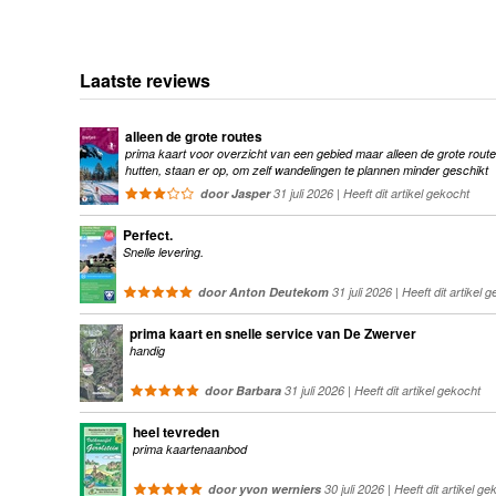
Laatste reviews
alleen de grote routes
prima kaart voor overzicht van een gebied maar alleen de grote route
hutten, staan er op, om zelf wandelingen te plannen minder geschikt
door Jasper
31 juli 2026 | Heeft dit artikel gekocht
Perfect.
Snelle levering.
door Anton Deutekom
31 juli 2026 | Heeft dit artikel 
prima kaart en snelle service van De Zwerver
handig
door Barbara
31 juli 2026 | Heeft dit artikel gekocht
heel tevreden
prima kaartenaanbod
door yvon werniers
30 juli 2026 | Heeft dit artikel ge