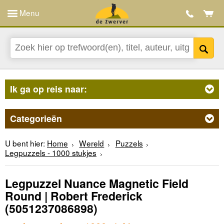
Menu
Ik ga op reis naar:
Categorieën
U bent hier:
Home
Wereld
Puzzels
Legpuzzels - 1000 stukjes
Legpuzzel Nuance Magnetic Field
Round | Robert Frederick
(5051237086898)