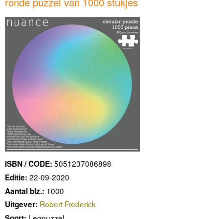
ronde puzzel van 1000 stukjes
5051237086898
ISBN / CODE:
22-09-2020
Editie:
1000
Aantal blz.:
Robert Frederick
Uitgever:
Legpuzzel
Soort: