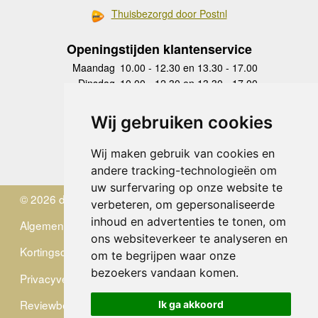
Thuisbezorgd door Postnl
Openingstijden klantenservice
Maandag
10.00 - 12.30 en 13.30 - 17.00
Dinsdag
10.00 - 12.30 en 13.30 - 17.00
Woensdag
10.00 - 12.30 en 13.30 - 17.00
Donderdag
10.00 - 12.30 en 13.30 - 17.00
Wij gebruiken cookies
Vrijdag
10.00 - 12.30 en 13.30 - 17.00
Zaterdag
gesloten
Wij maken gebruik van cookies en
Zondag
gesloten
andere tracking-technologieën om
uw surfervaring op onze website te
© 2026 de Zwerver
verbeteren, om gepersonaliseerde
inhoud en advertenties te tonen, om
Algemene Voorwaarden
ons websiteverkeer te analyseren en
Kortingscode
om te begrijpen waar onze
bezoekers vandaan komen.
Privacyverklaring
Reviewbeleid
Ik ga akkoord