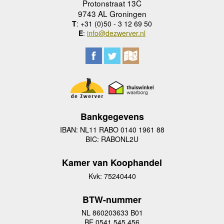
Protonstraat 13C
9743 AL Groningen
T
: +31 (0)50 - 3 12 69 50
E
:
info@dezwerver.nl
Bankgegevens
IBAN: NL11 RABO 0140 1961 88
BIC: RABONL2U
Kamer van Koophandel
Kvk: 75240440
BTW-nummer
NL 860203633 B01
BE 0541 545 456