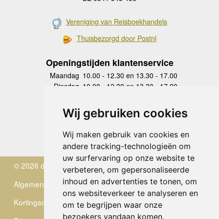
Vereniging van Reisboekhandels
Thuisbezorgd door Postnl
Openingstijden klantenservice
Maandag
10.00 - 12.30 en 13.30 - 17.00
Dinsdag
10.00 - 12.30 en 13.30 - 17.00
Woensdag
10.00 - 12.30 en 13.30 - 17.00
Donderdag
10.00 - 12.30 en 13.30 - 17.00
Wij gebruiken cookies
Vrijdag
10.00 - 12.30 en 13.30 - 17.00
Zaterdag
gesloten
Wij maken gebruik van cookies en
Zondag
gesloten
andere tracking-technologieën om
uw surfervaring op onze website te
© 2026 de Zwerver
verbeteren, om gepersonaliseerde
inhoud en advertenties te tonen, om
Algemene Voorwaarden
ons websiteverkeer te analyseren en
Kortingscode
om te begrijpen waar onze
bezoekers vandaan komen.