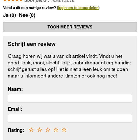
door petra
7 maart 2016
Vond u dit een nuttige review? (
login om te beoordelen
)
Ja (
0
)
Nee (
0
)
-
TOON MEER REVIEWS
Schrijf een review
Graag horen wij wat u van dit artikel vindt. Vindt u het
goed, leuk, mooi, slecht, lelijk, onbruikbaar of erg handig:
schrijf gerust alles op! Het is niet alleen leuk om te doen
maar u informeert andere klanten er ook nog mee!
Naam:
Email:
Rating:
☆
☆
☆
☆
☆