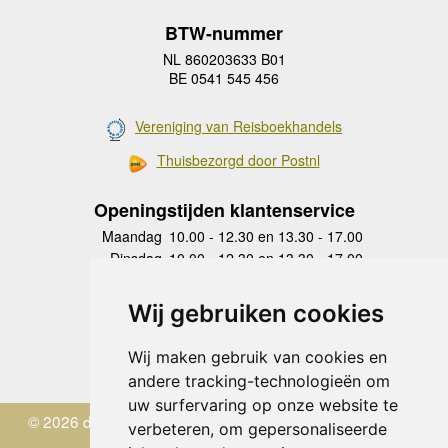
BTW-nummer
NL 860203633 B01
BE 0541 545 456
Vereniging van Reisboekhandels
Thuisbezorgd door Postnl
Openingstijden klantenservice
Maandag
10.00 - 12.30 en 13.30 - 17.00
Dinsdag
10.00 - 12.30 en 13.30 - 17.00
Woensdag
10.00 - 12.30 en 13.30 - 17.00
Donderdag
10.00 - 12.30 en 13.30 - 17.00
Wij gebruiken cookies
Vrijdag
10.00 - 12.30 en 13.30 - 17.00
Zaterdag
gesloten
Wij maken gebruik van cookies en
Zondag
gesloten
andere tracking-technologieën om
uw surfervaring op onze website te
© 2026 de Zwerver
verbeteren, om gepersonaliseerde