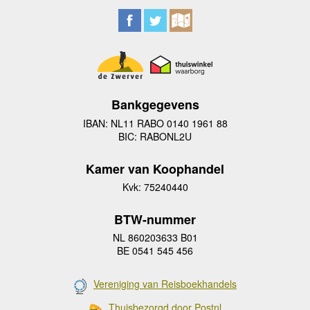
Bankgegevens
IBAN: NL11 RABO 0140 1961 88
BIC: RABONL2U
Kamer van Koophandel
Kvk: 75240440
BTW-nummer
NL 860203633 B01
BE 0541 545 456
Vereniging van Reisboekhandels
Thuisbezorgd door Postnl