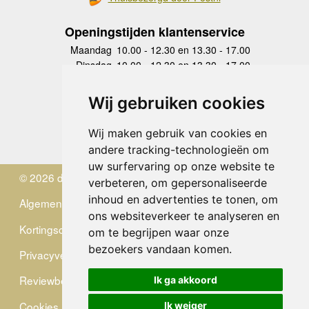
Openingstijden klantenservice
Maandag
10.00 - 12.30 en 13.30 - 17.00
Dinsdag
10.00 - 12.30 en 13.30 - 17.00
Woensdag
10.00 - 12.30 en 13.30 - 17.00
Donderdag
10.00 - 12.30 en 13.30 - 17.00
Wij gebruiken cookies
Vrijdag
10.00 - 12.30 en 13.30 - 17.00
Zaterdag
gesloten
Wij maken gebruik van cookies en
Zondag
gesloten
andere tracking-technologieën om
uw surfervaring op onze website te
© 2026 de Zwerver
verbeteren, om gepersonaliseerde
inhoud en advertenties te tonen, om
Algemene Voorwaarden
ons websiteverkeer te analyseren en
Kortingscode
om te begrijpen waar onze
bezoekers vandaan komen.
Privacyverklaring
Reviewbeleid
Ik ga akkoord
Cookies
Ik weiger